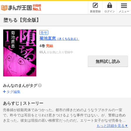
新規登録
ログイン
メニュー
堕ちる【完全版】
青年
菊池直恵
（きくちなおえ）
4巻
完結
65人
がお気に入り登録中
無料試し読み
みんなのまんがタグ
タグ編集
あらすじ | ストーリー
売春婦が絞殺死体でみつかった。都市の掃きだめのようなラブホテルの一室
で。昨今では耳目をとりわけ惹きつけるような事件ではない。が、警察は色め
き立った。彼女は現役の若い検察官だったのだ。エリート女子がなぜ売春を？
なぜ殺されるような事態に至ったのか？しかもそんな犯罪を暴くような職にあ
もっと詳細を見る▼