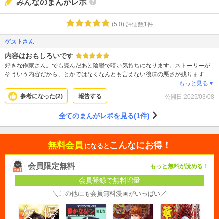
みんなのまんがレポ
(
5.0
)
評価数
1
件
ゲストさん
内容はおもしろいです
好きな作家さん。でも読んだあと陰鬱で暗い気持ちになります。ストーリーが
そういう内容だから、とかではなくなんとも言えない後味の悪さが残ります。
作者さんはもしかして女性嫌い？何もそこまで引きずらなくていいのでは？と
もっと見る▼
思うほど男性側が女性を憎む描写があり読んでいてしんどいです。 ストーリ
参考になった(
2
)
報告する
公開日:
2025/03/08
ー、絵柄ともにおすすめできる作品のため星5つけさせて頂きました。
全てのまんがレポを見る(1件)
無料会員
こんなにお得！
になると
会員限定無料
もっと無料が読める！
会員登録で無料増量
＼この他にも会員無料漫画がいっぱい／