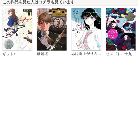
この作品を見た人はコチラも見ています
恋は雨上がりのように
ギフト±
幽麗塔
ヒメゴト～十九歳の制服～