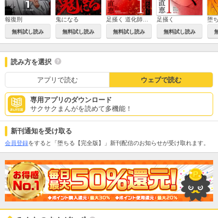
報復刑
鬼になる
足掻く 道化師たち
足掻く
堕
無料試し読み
無料試し読み
無料試し読み
無料試し読み
読み方を選択
アプリで読む
ウェブで読む
専用アプリのダウンロード
サクサクまんがを読めて多機能！
新刊通知を受け取る
会員登録
をすると「堕ちる【完全版】」新刊配信のお知らせが受け取れます。