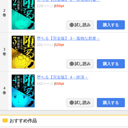
129ページ
|
650pt
2
巻
試し読み
購入する
堕ちる【完全版】 3－孤独な群衆－
101ページ
|
520pt
3
巻
試し読み
購入する
堕ちる【完全版】 4－終演－
141ページ
|
650pt
4
巻
試し読み
購入する
おすすめ作品