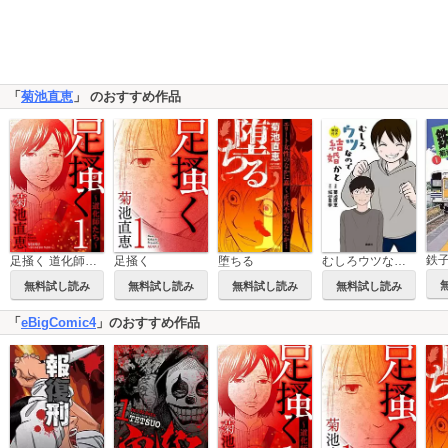
「
菊池直恵
」 のおすすめ作品
鉄
足掻く 道化師たち
足掻く
堕ちる
むしろウツなので結婚かと 解説付き
無料試し読み
無料試し読み
無料試し読み
無料試し読み
「
eBigComic4
」のおすすめ作品