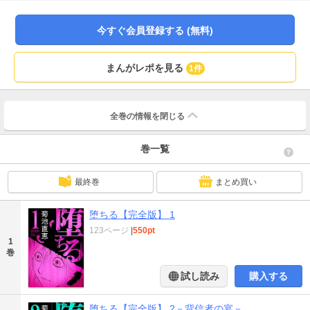
りながら。彼女、佐藤正美の中にうごめく漆黒のドラマがもぞもぞと動き出
す、菊池直恵渾身の傑作モダンホラーが完全版にて開幕。心の闇にダイブする
なら、今だ。
今すぐ会員登録する (無料)
まんがレポを見る
1件
全巻の情報を
閉じる
巻一覧
最終巻
まとめ買い
堕ちる【完全版】 1
123ページ
|
550pt
1
巻
試し読み
購入する
堕ちる【完全版】 2－背信者の宴－