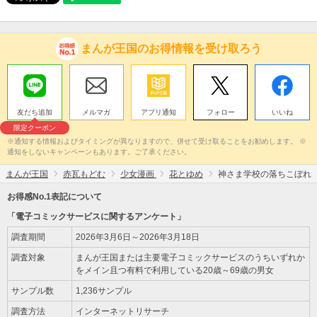
まんが王国のお得情報を受け取ろう
友だち追加
メルマガ
アプリ通知
フォロー
いいね
限定クーポン
※通知する情報およびタイミングが異なりますので、併せて受け取ることをお勧めします。 ※
通知をしないキャンペーンもあります。ご了承ください。
まんが王国
赤瓦もどむ
少女漫画
花とゆめ
神さま学校の落ちこぼれ
お得感No.1表記について
「電子コミックサービスに関するアンケート」
調査期間
2026年3月6日～2026年3月18日
調査対象
まんが王国または主要電子コミックサービスのうちいずれか
をメイン且つ有料で利用している20歳～69歳の男女
サンプル数
1,236サンプル
調査方法
インターネットリサーチ