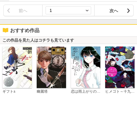
前へ
次へ
おすすめ作品
この作品を見た人はコチラも見ています
恋は雨上がりのように
ギフト±
幽麗塔
ヒメゴト～十九歳の制服～