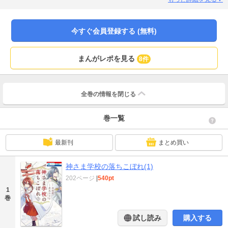
隠しに遭ったという噂を耳にして…？スピリチュアルスクールドラマ、ここに
堂々開幕――!!
今すぐ会員登録する (無料)
まんがレポを見る
8件
全巻の情報を
閉じる
巻一覧
最新刊
まとめ買い
神さま学校の落ちこぼれ(1)
202ページ
|
540pt
1
巻
試し読み
購入する