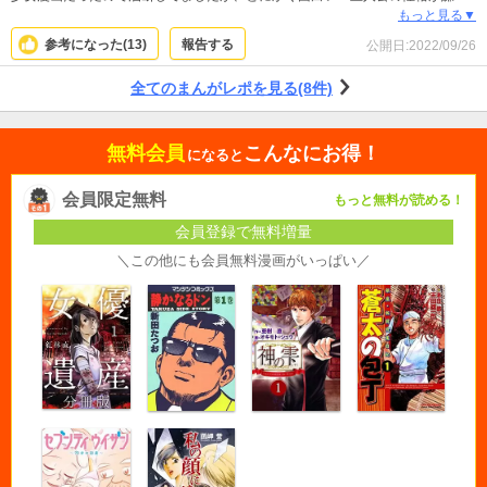
で頑張り屋なのがいい。自分の力で打開しようとする前向きさが読んでいて応
もっと見る▼
援したくなります。 ロマンスも今後あるのか（少女漫画部門だからあるの
参考になった(
13
)
報告する
公開日:
2022/09/26
か？）知りませんが、あるなら私は同級生推しです。笑 原作も買って読みたい
と思います！ ただ、次巻が来年冬なので待ち遠しいです…原作が追いつかない
全てのまんがレポを見る(8件)
と次巻出ないの辛い…うぐぐ。
無料会員
こんなにお得！
になると
会員限定無料
もっと無料が読める！
会員登録で無料増量
＼この他にも会員無料漫画がいっぱい／