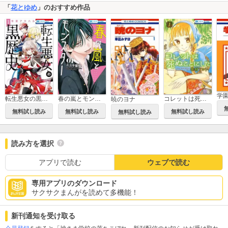
「
花とゆめ
」のおすすめ作品
学
転生悪女の黒歴史
春の嵐とモンスター
コレットは死ぬことにした
暁のヨナ
無料試し読み
無料試し読み
無料試し読み
無料試し読み
読み方を選択
アプリで読む
ウェブで読む
専用アプリのダウンロード
サクサクまんがを読めて多機能！
新刊通知を受け取る