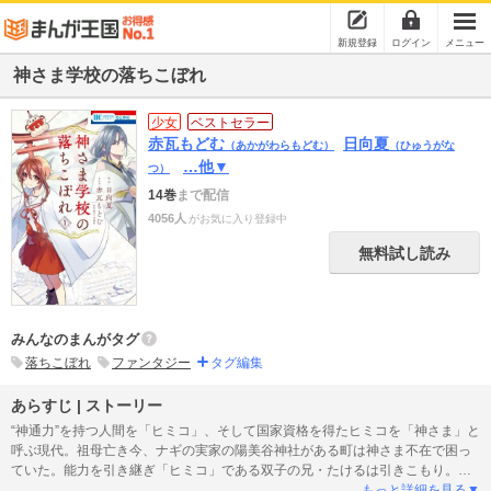
新規登録
ログイン
メニュー
神さま学校の落ちこぼれ
少女
ベストセラー
赤瓦もどむ
日向夏
（あかがわらもどむ）
（ひゅうがな
…他▼
つ）
14巻
まで配信
4056人
がお気に入り登録中
無料試し読み
みんなのまんがタグ
落ちこぼれ
ファンタジー
タグ編集
あらすじ | ストーリー
“神通力”を持つ人間を「ヒミコ」、そして国家資格を得たヒミコを「神さま」と
呼ぶ現代。祖母亡き今、ナギの実家の陽美谷神社がある町は神さま不在で困っ
ていた。能力を引き継ぎ「ヒミコ」である双子の兄・たけるは引きこもり。神
社を何とかするには自分が頑張るしかない！と思っていた矢先、町の子供が神
もっと詳細を見る▼