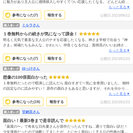
に魅力があり主人公に感情移入しやすくてつい応援したくなる。 どんどん続き
が出て欲しいです。
もっと見る▼
参考になった(
7
)
報告する
公開日:
2023/06/12
ミルラさん
購入者レポ
１巻無料からの続きが気になって課金！
明るく元気で素直な主人公のナギを応援したくなる。神さま学校で出会う『神
さま』候補たちもみんな、かわいい。仲良くなるのは、面倒見のいいお姉さん
なモナカ。おっとりした見た目に反して、しっかり者のみるるは妹みたい。能
もっと見る▼
天気な熊男に、まとめ役のタロウ、ひねくれ者のトータも心の底からネジ曲が
参考になった(
7
)
報告する
公開日:
2023/01/23
ったイヤなやつではないことが判る。みんなで助け合って、補い合ってるチー
ムみたいな関係がいい。周りの大人たちも、ちゃんと導いてくれてるから安
ゆっけさん
購入者レポ
心。４巻以降は行方不明のナギの兄の状況と天然ツクヨミさまとの関係が気に
想像の100倍面白かった
なるところ。
１巻無料だったので暇潰しに読んだら 面白すぎて一気に全巻買いました。 独特
の設定なのに読みやすい！ 原作の面白さもあると思いますが、それを分かりや
すく伝える漫画家さんも素晴らしいです。 日本のマンガもまだまだ面白いのは
もっと見る▼
たくさんあると希望を持てました！面白い！
参考になった(
19
)
報告する
公開日:
2023/01/23
甘納豆さん
購入者レポ
面白い！最新3巻まで是非読んで
『薬屋の〜』で有名な日向夏さんが原作だったんですね…通りで面白い訳だ！
少女漫画だったので油断してましたが、とにかく面白い！主人公の性格が謙虚