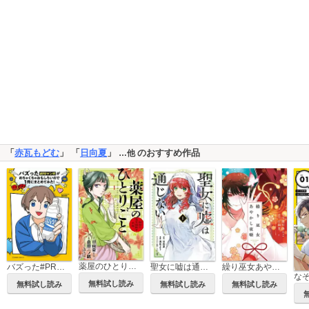
「
赤瓦もどむ
」 「
日向夏
」
のおすすめ作品
…他
薬屋のひとりごと～猫猫の後宮謎解き手帳～
バズった#PRマンガがめちゃくちゃおもしろいので1冊にまとめてみた！
聖女に嘘は通じない
繰り巫女あやかし夜噺
無料試し読み
無料試し読み
無料試し読み
無料試し読み