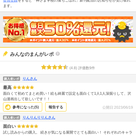
会員登録
をすると「神さま学校の落ちこぼれ」新刊配信のお知らせが受け取れ
ます。
みんなのまんがレポ
(
4.8
)
評価数
9
件
りんさん
購入者レポ
最高
面白くて初めてまとめ買い！絵も綺麗で設定も面白くて1人1人深掘りして、沢
山漫画出して欲しいです！！
参考になった(
5
)
報告する
公開日:
2023/06/19
りんりんりりんさん
購入者レポ
面白い
試し読みからの購入。 続きが気になる展開でとても面白い！ それぞれのキャラ