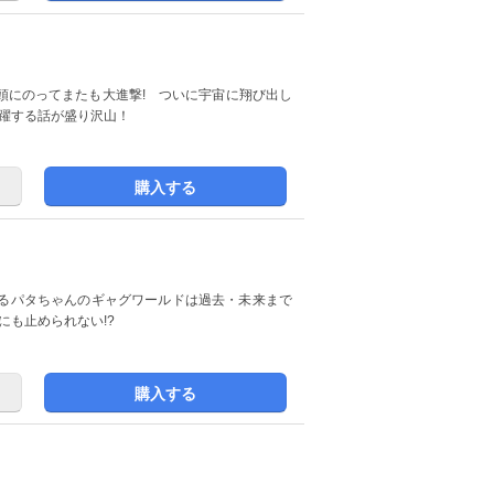
音頭にのってまたも大進撃! ついに宇宙に翔び出し
活躍する話が盛り沢山！
購入する
わるパタちゃんのギャグワールドは過去・未来まで
にも止められない!?
購入する