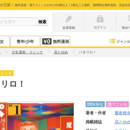
が王国！
無料漫画・電子コミックが10,000冊以上！1冊丸ごと無料、期間限定無料漫画、完結作
ログイン
会員登録
初め
少女
青年/少年
無料漫画
ジャン
央
少女漫画・コミック
花とゆめ
パタリロ！
コミック
タリロ！
映画化
アニメ化
著者・作者
魔夜峰
掲載雑誌
花とゆ