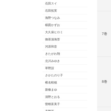
石田スイ
石田拓実
海野つなみ
楳図かずお
大久保ヒロミ
7巻
御茶漬海苔
河原和音
きたがわ翔
北川みゆき
草野誼
さかたのり子
8巻
椎名軽穂
新條まゆ
清野とおる
曽根富美子