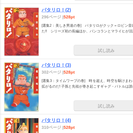
パタリロ！(2)
296ページ |
528pt
[選集2：美しき男達の巻] パタリロがクック＝ロビン
た!! シリーズ初の長編ほか、バンコランとマライヒが
試し読み
パタリロ！(3)
302ページ |
528pt
[選集3：タイムワープの巻] 時を超え、時空を駆けま
拡がるのだ! 子孫と先祖が巻き起こすギャグ・バトルは誰
試し読み
パタリロ！(4)
310ページ |
528pt