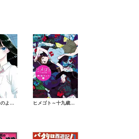
恋は雨上がりのように
ヒメゴト～十九歳の制服～