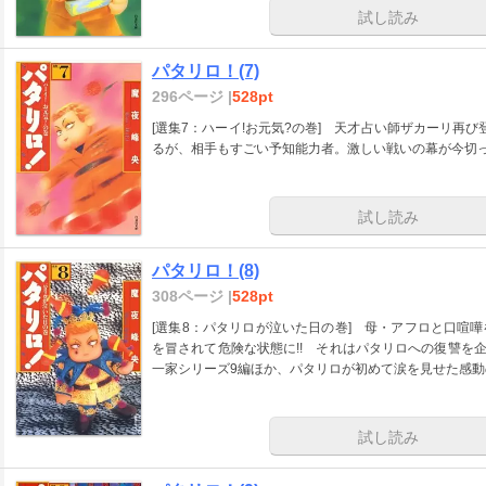
試し読み
パタリロ！(7)
296ページ |
528pt
[選集7：ハーイ!お元気?の巻] 天才占い師ザカーリ再
るが、相手もすごい予知能力者。激しい戦いの幕が今切っ
試し読み
パタリロ！(8)
308ページ |
528pt
[選集8：パタリロが泣いた日の巻] 母・アフロと口喧
を冒されて危険な状態に!! それはパタリロへの復讐を
一家シリーズ9編ほか、パタリロが初めて涙を見せた感動の「FLY
試し読み