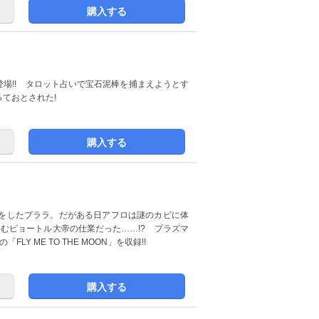
購入する
び登場!! タロット占いで宝石泥棒を捕まえようとす
ておとされた!
購入する
嘩をしたプララ。だがある日アフロは謎のカビに体
企むピョートル大帝の仕業だった……!? プラズマ
 ME TO THE MOON」を収録!!
購入する