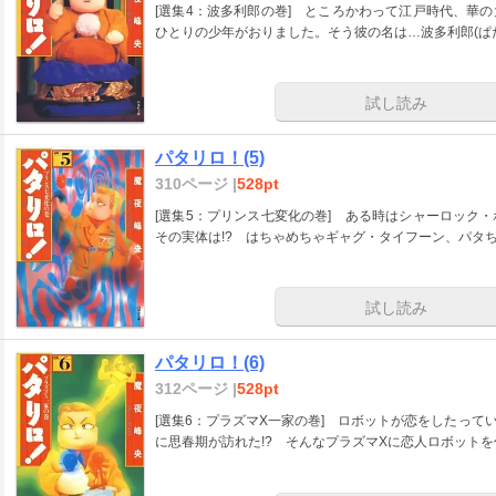
[選集4：波多利郎の巻] ところかわって江戸時代、華
ひとりの少年がおりました。そう彼の名は…波多利郎(ぱたり
試し読み
パタリロ！(5)
310ページ |
528pt
[選集5：プリンス七変化の巻] ある時はシャーロック
その実体は!? はちゃめちゃギャグ・タイフーン、パタち
試し読み
パタリロ！(6)
312ページ |
528pt
[選集6：プラズマX一家の巻] ロボットが恋をしたって
に思春期が訪れた!? そんなプラズマXに恋人ロボット