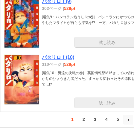
パタリロ！(9)
302ページ |
528pt
[選集9：バンコラン危うし!!の巻] バンコランにかつ
やしたマライヒが自らも浮気を!? 一方、パタリロはタマ
試し読み
パタリロ！(10)
310ページ |
528pt
[選集10：男達の決戦の巻] 英国情報部M16きっての
かりのひょうきん者だった。すっかり変わったその原因は
て…!?
試し読み
1
2
3
4
5