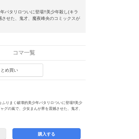
パタリロついに登場!!美少年殺し(キラ
撼させた、鬼才、魔夜峰央のコミックスが
コマ一覧
まとめ買い
ふりまく破壊的美少年パタリロついに登場!!美少
ギャグの嵐で、少女まんが界を震撼させた、鬼才、
購入する