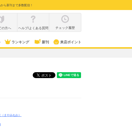
品から新刊まで多数配信！
チェック履歴
ての方へ
ヘルプ/よくある質問
ル
ランキング
新刊
来店ポイント
央
（まやみねお）
め