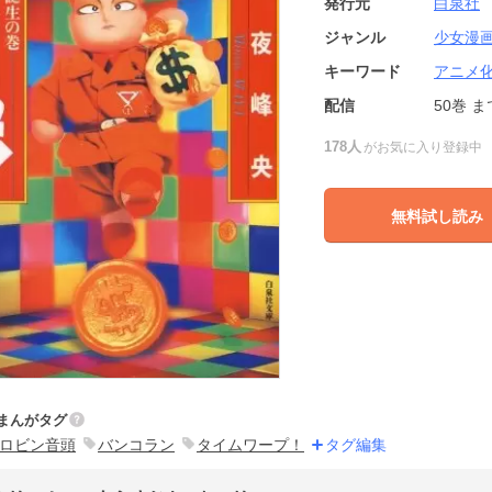
発行元
白泉社
ジャンル
少女漫
キーワード
アニメ
配信
50巻
ま
178人
がお気に入り登録中
無料試し読み
まんがタグ
ロビン音頭
バンコラン
タイムワープ！
タグ編集