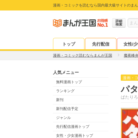
漫画・コミックを読むなら国内最大級サイトのまん
詳細
検索
トップ
先行配信
女性/
漫画・コミック読むならまんが王国
魔夜峰
人気メニュー
漫画・
無料漫画トップ
パ
ランキング
ぱたりろ
新刊
新刊配信予定
ジャンル
先行配信漫画トップ
女性・少女漫画トップ