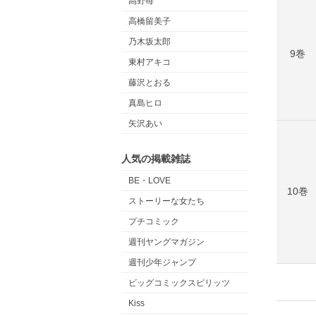
高野苺
高橋留美子
乃木坂太郎
9巻
東村アキコ
藤沢とおる
真島ヒロ
矢沢あい
人気の掲載雑誌
BE・LOVE
10巻
ストーリーな女たち
プチコミック
週刊ヤングマガジン
週刊少年ジャンプ
ビッグコミックスピリッツ
Kiss