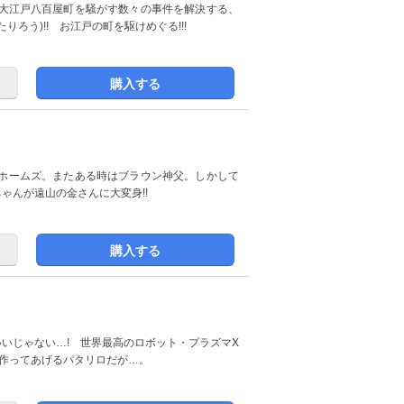
の大江戸八百屋町を騒がす数々の事件を解決する、
ろう)!! お江戸の町を駆けめぐる!!!
購入する
・ホームズ。またある時はブラウン神父。しかして
ゃんが遠山の金さんに大変身!!
購入する
いいじゃない…! 世界最高のロボット・プラズマX
を作ってあげるパタリロだが…。