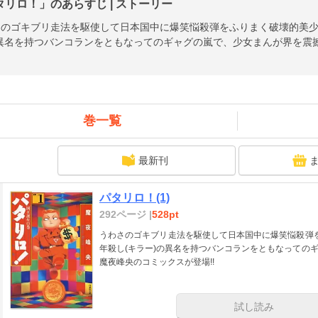
タリロ！」のあらすじ | ストーリー
のゴキブリ走法を駆使して日本国中に爆笑悩殺弾をふりまく破壊的美少年
の異名を持つバンコランをともなってのギャグの嵐で、少女まんが界を震
巻一覧
最新刊
パタリロ！(1)
292ページ |
528pt
うわさのゴキブリ走法を駆使して日本国中に爆笑悩殺弾を
年殺し(キラー)の異名を持つバンコランをともなっての
魔夜峰央のコミックスが登場!!
試し読み