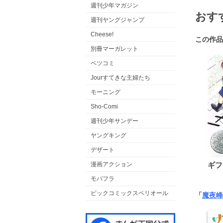
週刊少年マガジン
おす
週刊ヤングジャンプ
Cheese!
この作品
別冊マーガレット
ベツコミ
Jourすてきな主婦たち
モーニング
Sho-Comi
週刊少年サンデー
ヤングキング
デザート
漫画アクション
ギフ
モバフラ
ビックコミックスペリオール
「
魔夜峰