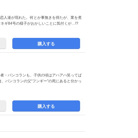
ての恋人達が現れた。何とか事無きを得たが、業を煮
ネギ84号の様子がおかしいことに気付くが…!?
購入する
切れ者・バンコランも、子供の頃はアハアハ笑ってば
、バンコランの父“フンギー”の死にあると分かっ
購入する