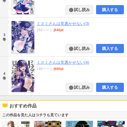
巻
試し読み
購入する
ミスミさんは見透かせない(3)
182ページ
|
640pt
3
巻
試し読み
購入する
ミスミさんは見透かせない(4)
198ページ
|
660pt
4
巻
試し読み
購入する
おすすめ作品
この作品を見た人はコチラも見ています