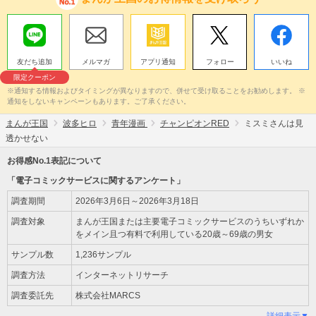
友だち追加
メルマガ
アプリ通知
フォロー
いいね
限定クーポン
※通知する情報およびタイミングが異なりますので、併せて受け取ることをお勧めします。 ※
通知をしないキャンペーンもあります。ご了承ください。
まんが王国
波多ヒロ
青年漫画
チャンピオンRED
ミスミさんは見
透かせない
お得感No.1表記について
「電子コミックサービスに関するアンケート」
調査期間
2026年3月6日～2026年3月18日
調査対象
まんが王国または主要電子コミックサービスのうちいずれか
をメイン且つ有料で利用している20歳～69歳の男女
サンプル数
1,236サンプル
調査方法
インターネットリサーチ
調査委託先
株式会社MARCS