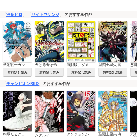
「
波多ヒロ
」 「
サイトウケンジ
」 のおすすめ作品
機動戦士ガンダム 水星の魔女 青春フロンティア
犬と勇者は飾らない
海賊版、ダメ、絶対。～「STOP！ 海賊版」漫画描きおろし16作品集～
聖闘士星矢 冥王異伝 ダークウィング
無料試し読み
無料試し読み
無料試し読み
無料試し読み
「
チャンピオンRED
」のおすすめ作品
絢爛たるグランドセーヌ
ダンジョンが現れて5年、15歳でダンジョンに挑むことにした。
聖闘士星矢 海皇再起 RERISE OF POSEIDON
シグルイ
不