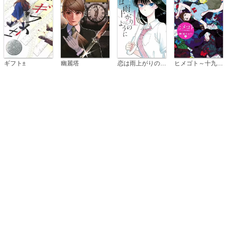
恋は雨上がりのように
ギフト±
幽麗塔
ヒメゴト～十九歳の制服～