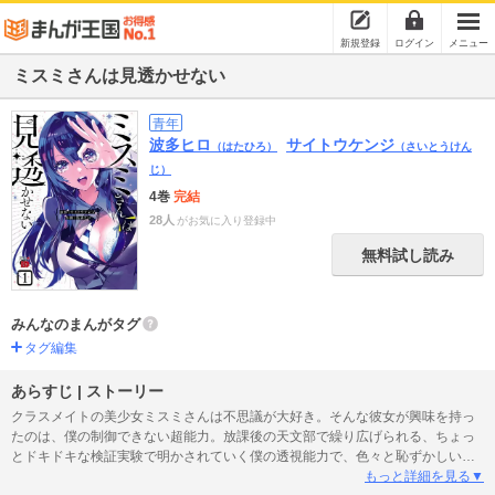
新規登録
ログイン
メニュー
ミスミさんは見透かせない
青年
波多ヒロ
サイトウケンジ
（はたひろ）
（さいとうけん
じ）
4巻
完結
28人
がお気に入り登録中
無料試し読み
みんなのまんがタグ
タグ編集
あらすじ | ストーリー
クラスメイトの美少女ミスミさんは不思議が大好き。そんな彼女が興味を持っ
たのは、僕の制御できない超能力。放課後の天文部で繰り広げられる、ちょっ
とドキドキな検証実験で明かされていく僕の透視能力で、色々と恥ずかしいも
のが見えてしまって…。こんな幸せすぎる学生生活、いいのでしょうか!?
もっと詳細を見る▼