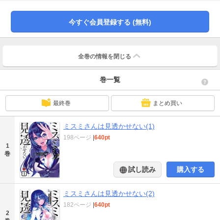
今すぐ会員登録する (無料)
全巻の情報を
閉じる
巻一覧
最終巻
まとめ買い
ミスミさんは見透かせない(1)
198ページ
|
640pt
1
巻
試し読み
購入する
ミスミさんは見透かせない(2)
182ページ
|
640pt
2