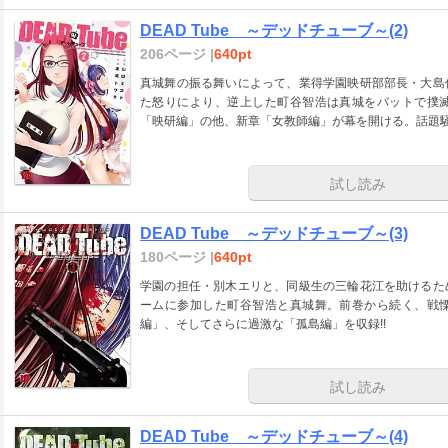
DEAD Tube ～デッドチューブ～(2)
206ページ |
640pt
真城舞の振る舞いによって、業得学園映研部部長・大島
た怒りにより、逆上した町谷智浩は真城をバットで撲
「映研編」の他、新章「女教師編」が幕を開ける。話題騒
試し読み
DEAD Tube ～デッドチューブ～(3)
180ページ |
640pt
学園の担任・別木エリと、同級生の三輪花江を助けるた
ームに参加した町谷智浩と真城舞。前巻から続く、戦
編」、そしてさらに過激な「孤島編」を収録!!
試し読み
DEAD Tube ～デッドチューブ～(4)