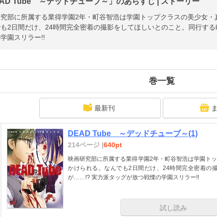
AD Tube ～デッドチューブ～」のあらすじ | ストーリー
研究部に所属する業得学園2年・町谷智浩は学園トップクラスの美少女・
も2日間だけ、24時間完全密着の撮影をしてほしいとのこと。同行する町
学園スリラー!!
巻一覧
最新刊
DEAD Tube ～デッドチューブ～(1)
214ページ |
640pt
映画研究部に所属する業得学園2年・町谷智浩は学園ト
かけられる。なんでも2日間だけ、24時間完全密着の
が……!? 実力派タッグが放つ戦慄の学園スリラー!!
試し読み