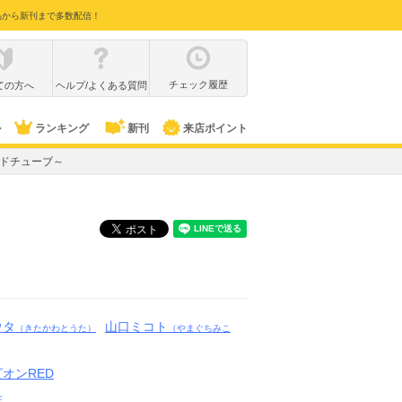
品から新刊まで多数配信！
チェック履歴
ての方へ
ヘルプ/よくある質問
ル
ランキング
新刊
来店ポイント
デッドチューブ～
ウタ
山口ミコト
（きたかわとうた）
（やまぐちみこ
オンRED
店