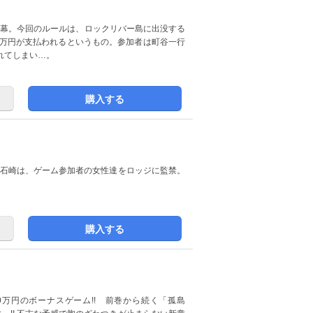
開幕。今回のルールは、ロックリバー島に出没する
0万円が支払われるというもの。参加者は町谷一行
れてしまい…。
購入する
た石崎は、ゲーム参加者の女性達をロッジに監禁。
購入する
0万円のボーナスゲーム!! 前巻から続く「孤島