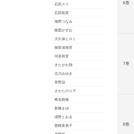
6巻
石田スイ
石田拓実
海野つなみ
楳図かずお
大久保ヒロミ
御茶漬海苔
河原和音
7巻
きたがわ翔
北川みゆき
草野誼
さかたのり子
椎名軽穂
新條まゆ
清野とおる
8巻
曽根富美子