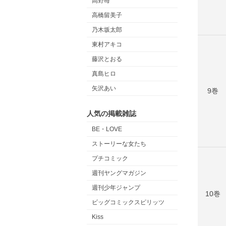
高野苺
高橋留美子
乃木坂太郎
東村アキコ
藤沢とおる
真島ヒロ
矢沢あい
9巻
人気の掲載雑誌
BE・LOVE
ストーリーな女たち
プチコミック
週刊ヤングマガジン
週刊少年ジャンプ
10巻
ビッグコミックスピリッツ
Kiss