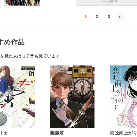
試し読み
1
2
3
すめ作品
を見た人はコチラも見ています
ト±
幽麗塔