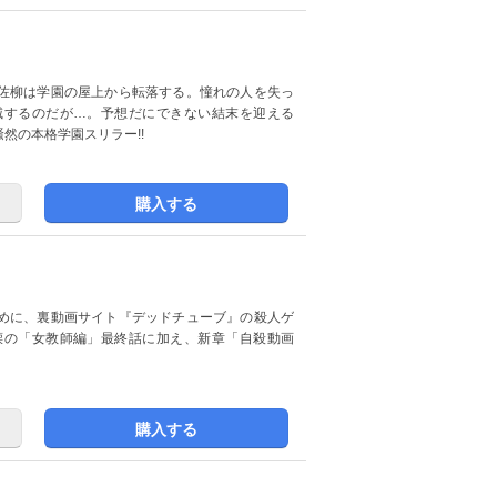
佐柳は学園の屋上から転落する。憧れの人を失っ
滅するのだが…。予想だにできない結末を迎える
然の本格学園スリラー!!
購入する
めに、裏動画サイト『デッドチューブ』の殺人ゲ
慄の「女教師編」最終話に加え、新章「自殺動画
購入する