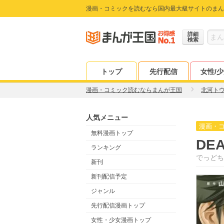
漫画・コミックを読むなら国内最大級サイトのまん
詳細
検索
トップ
先行配信
女性/
漫画・コミック読むならまんが王国
北河ト
人気メニュー
漫画・
無料漫画トップ
DE
ランキング
でっどち
新刊
新刊配信予定
ジャンル
先行配信漫画トップ
女性・少女漫画トップ