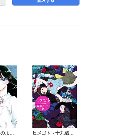
購入する
恋は雨上がりのように
ヒメゴト～十九歳の制服～