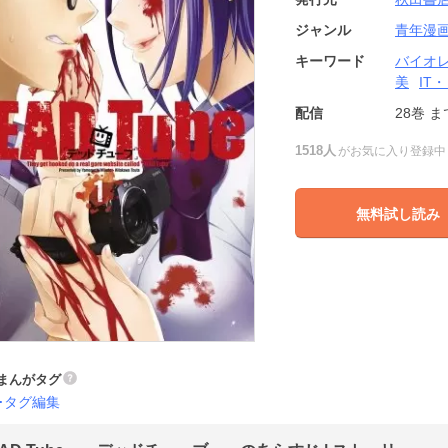
ジャンル
青年漫
キーワード
バイオ
美
IT
配信
28巻
ま
1518人
がお気に入り登録中
無料試し読み
まんがタグ
タグ編集