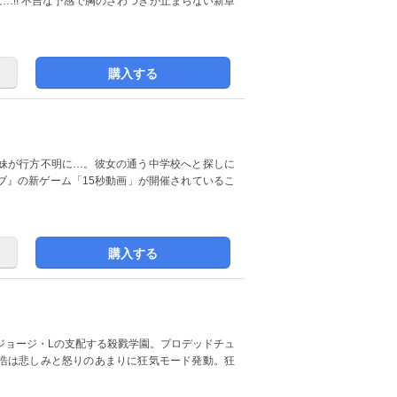
に…!! 不吉な予感で胸のざわつきが止まらない新章
購入する
妹が行方不明に…。彼女の通う中学校へと探しに
ブ』の新ゲーム「15秒動画」が開催されているこ
購入する
ジョージ・Lの支配する殺戮学園。プロデッドチュ
浩は悲しみと怒りのあまりに狂気モード発動。狂