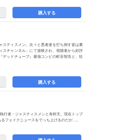
購入する
ャスティスメン。次々と悪者達を打ち倒す姿は裏
ィスチャンネル」にて放映され、視聴者から好評
『デッドチューブ』最強コンビの町谷智浩と、狂
購入する
の執行者・ジャスティスメンと有村天。現在トップ
あるフェイクニュースをでっち上げるのだが…。