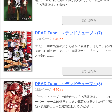
編」、ついに殺人鬼の正体が判明!! そして、最悪の結末
「15秒動画編」も収録!!
試し読み
DEAD Tube ～デッドチューブ～(7)
170ページ |
640pt
主人公・町谷智浩の父が何者かに殺され、そして、彼の
向かった町谷は、そこで、裏動画サイト『デッドチュー
とを知り……。
試し読み
DEAD Tube ～デッドチューブ～(8)
186ページ |
640pt
『デッドチューブ』の新ゲーム「15秒動画編」。ここは
ーバー「チーム凶煉座」に妹の花菜を惨殺された町谷智
姫・真城舞とともに逆襲に転じるのだが…。