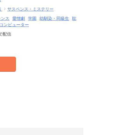
画
サスペンス・ミステリー
レンス
愛憎劇
学園
幼馴染・同級生
耽
・コンピューター
で配信