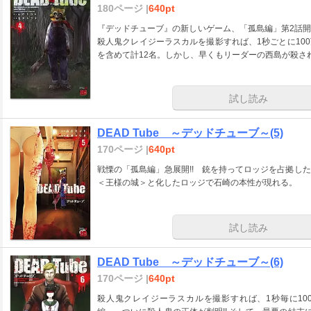
180ページ |
640pt
『デッドチューブ』の新しいゲーム、「孤島編」第2話
殺人鬼クレイジーラスカルを撮影すれば、1秒ごとに10
を含めて計12名。しかし、早くもリーダーの西島が殺さ
試し読み
DEAD Tube ～デッドチューブ～(5)
170ページ |
640pt
戦慄の「孤島編」急展開!! 銃を持ってロッジを占拠し
＜王様の城＞と化したロッジで石崎の本性が現れる。
試し読み
DEAD Tube ～デッドチューブ～(6)
170ページ |
640pt
殺人鬼クレイジーラスカルを撮影すれば、1秒毎に10