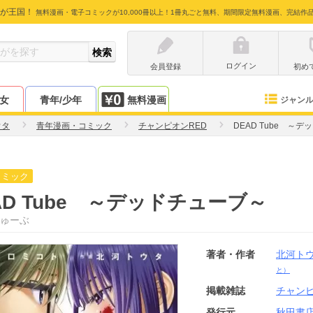
が王国！
無料漫画・電子コミックが10,000冊以上！1冊丸ごと無料、期間限定無料漫画、完結作
ログイン
会員登録
初め
少女
青年/少年
無料漫画
ジャン
ウタ
青年漫画・コミック
チャンピオンRED
DEAD Tube ～
コミック
AD Tube ～デッドチューブ～
ゅーぶ
著者・作者
北河ト
と）
掲載雑誌
チャンピ
発行元
秋田書