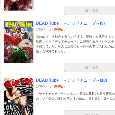
試し読み
DEAD Tube ～デッドチューブ～(9)
194ページ |
640pt
悪のはびこる都会で自らの信ずる「正義」を執行するジ
動画サイト『デッドチューブ』に開設された「ジャステ
を博していた。そんな正義のヒーローの前に現れたのは
姫・真城舞であった。
試し読み
DEAD Tube ～デッドチューブ～(10)
178ページ |
640pt
『デッドチューブチャンネル』登録者数1位を狙う正義
のマジメ係長の評判を落とすために、策を弄し、彼らは