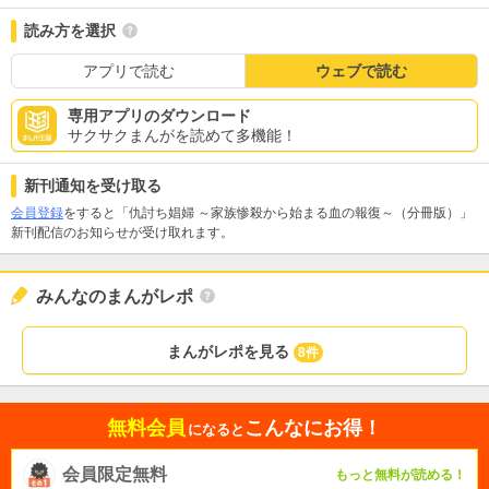
読み方を選択
アプリで読む
ウェブで読む
専用アプリのダウンロード
サクサクまんがを読めて多機能！
新刊通知を受け取る
会員登録
をすると「仇討ち娼婦 ～家族惨殺から始まる血の報復～（分冊版）」
新刊配信のお知らせが受け取れます。
みんなのまんがレポ
まんがレポを見る
8件
無料会員
こんなにお得！
になると
会員限定無料
もっと無料が読める！