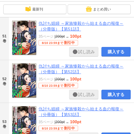
最新刊
まとめ買い
仇討ち娼婦 ～家族惨殺から始まる血の報復～
（分冊版）【第51話】
100pt
51
35ページ
|
200pt
→
巻
割引中
8/10 23:59まで
試し読み
購入する
仇討ち娼婦 ～家族惨殺から始まる血の報復～
（分冊版）【第52話】
100pt
52
35ページ
|
200pt
→
巻
割引中
8/10 23:59まで
試し読み
購入する
仇討ち娼婦 ～家族惨殺から始まる血の報復～
（分冊版）【第53話】
100pt
53
35ページ
|
200pt
→
巻
割引中
8/10 23:59まで