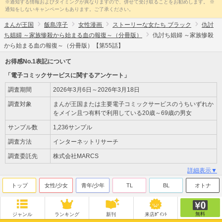
※通知する情報およびタイミングが異なりますので、併せて受け取ることをお勧めします。 ※
通知をしないキャンペーンもあります。ご了承ください。
まんが王国
飯島淳子
女性漫画
ストーリーな女たち ブラック
仇討
ち娼婦 ～家族惨殺から始まる血の報復～（分冊版）
仇討ち娼婦 ～家族惨殺
から始まる血の報復～（分冊版）【第55話】
お得感No.1表記について
「電子コミックサービスに関するアンケート」
調査期間
2026年3月6日～2026年3月18日
調査対象
まんが王国または主要電子コミックサービスのうちいずれか
をメイン且つ有料で利用している20歳～69歳の男女
サンプル数
1,236サンプル
調査方法
インターネットリサーチ
調査委託先
株式会社MARCS
詳細表示▼
トップ
女性/少女
青年/少年
TL
BL
オトナ
無料
ジャンル
ランキング
新刊
来店ﾎﾟｲﾝﾄ