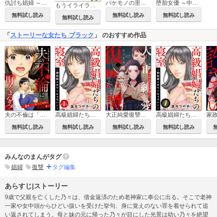
仇討ち娼婦 ～家族惨殺から始まる血の報復～
バケモノの里（単話版）
堕胎女優 ～中絶で刑に処された女～
もうイライラしない!! 無理をしないで子どもが伸びる マンガ すごい子育て術!!
無料試し読み
無料試し読み
無料試し読み
無料試し読み
「
ストーリーな女たち ブラック
」 のおすすめ作品
夫の不倫は「町ぐるみ」 ～妻をハブるクズたちに制裁を～（分冊版）
高級娼婦たちの寝室 ～闇聖母スカウトキャラバン～（分冊版）
大正純愛復讐譚 ～母を焼き殺された私は鬼と化す～
高級娼婦たちの寝室 ～闇聖母スカウトキャラバン～
無料試し読み
無料試し読み
無料試し読み
無料試し読み
みんなのまんがタグ
娼婦
復讐
タグ編集
あらすじ|ストーリー
9歳で父親を亡くした乃々は、借金返済のため老神家に奉公に出る。そこで老神
一家や女中頭からひどい扱いを受けた挙句、身に覚えのない罪を着せられて追
い返されてしまう。母と妹の元に帰った乃々が目にした光景は幼い乃々を絶望