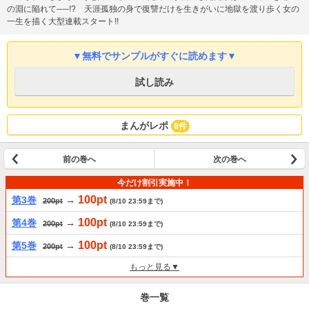
の淵に陥れて──!? 天涯孤独の身で復讐だけを生きがいに地獄を渡り歩く女の
一生を描く大型連載スタート!!
▼無料でサンプルがすぐに読めます▼
試し読み
まんがレポ
8件
前の巻へ
次の巻へ
今だけ割引実施中！
100pt
第3巻
→
200pt
(8/10 23:59まで)
100pt
第4巻
→
200pt
(8/10 23:59まで)
100pt
第5巻
→
200pt
(8/10 23:59まで)
もっと見る▼
巻一覧