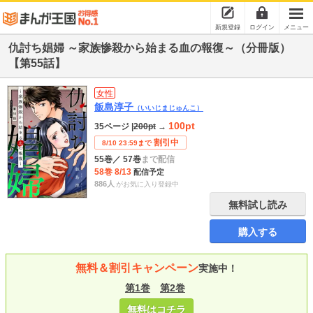
新規登録
ログイン
メニュー
仇討ち娼婦 ～家族惨殺から始まる血の報復～（分冊版）
【第55話】
女性
飯島淳子
（いいじまじゅんこ）
100pt
35ページ
|
200pt
→
割引中
8/10 23:59まで
55巻
／ 57巻
まで配信
58巻 8/13
配信予定
886人
がお気に入り登録中
無料試し読み
購入する
無料＆割引キャンペーン
実施中！
第1巻
第2巻
無料はコチラ