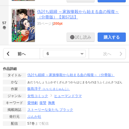
仇討ち娼婦 ～家族惨殺から始まる血の報復～
（分冊版）【第57話】
57
35ページ
|
200pt
巻
試し読み
購入する
前へ
次へ
作品詳細
仇討ち娼婦 ～家族惨殺から始まる血の報復～（分冊版）
タイトル
かな
あだうちしょうふかぞくざんさつからはじまるちのほうふくぶんさつばん
飯島淳子
作家
（いいじまじゅんこ）
女性コミック
ヒューマンドラマ
ジャンル
愛憎劇
復讐
胸糞
キーワード
ストーリーな女たち ブラック
掲載雑誌
ぶんか社
発行元
57巻
まで配信
配信