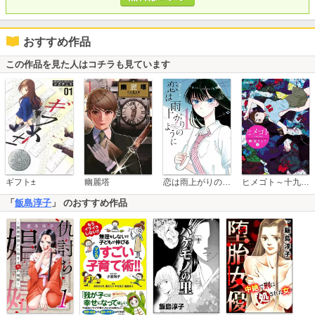
おすすめ作品
この作品を見た人はコチラも見ています
恋は雨上がりのように
ギフト±
幽麗塔
ヒメゴト～十九歳の制服～
「
飯島淳子
」 のおすすめ作品