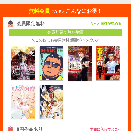
無料会員
こんなにお得！
になると
会員限定無料
もっと無料が読める！
会員登録で無料増量
＼この他にも会員無料漫画がいっぱい／
0円作品あり
本棚に入れておこう！