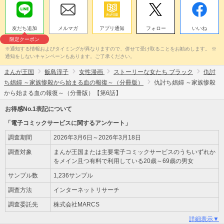
友だち追加
メルマガ
アプリ通知
フォロー
いいね
限定クーポン
※通知する情報およびタイミングが異なりますので、併せて受け取ることをお勧めします。 ※
通知をしないキャンペーンもあります。ご了承ください。
まんが王国
飯島淳子
女性漫画
ストーリーな女たち ブラック
仇討
ち娼婦 ～家族惨殺から始まる血の報復～（分冊版）
仇討ち娼婦 ～家族惨殺
から始まる血の報復～（分冊版）【第6話】
お得感No.1表記について
「電子コミックサービスに関するアンケート」
調査期間
2026年3月6日～2026年3月18日
調査対象
まんが王国または主要電子コミックサービスのうちいずれか
をメイン且つ有料で利用している20歳～69歳の男女
サンプル数
1,236サンプル
調査方法
インターネットリサーチ
調査委託先
株式会社MARCS
詳細表示▼