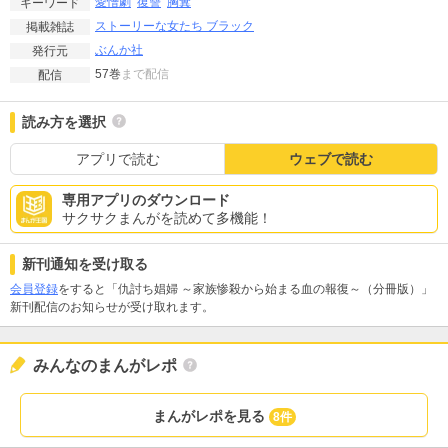
愛憎劇
復讐
胸糞
キーワード
ストーリーな女たち ブラック
掲載雑誌
ぶんか社
発行元
57巻
まで配信
配信
読み方を選択
アプリで読む
ウェブで読む
専用アプリのダウンロード
サクサクまんがを読めて多機能！
新刊通知を受け取る
会員登録
をすると「仇討ち娼婦 ～家族惨殺から始まる血の報復～（分冊版）」
新刊配信のお知らせが受け取れます。
みんなのまんがレポ
まんがレポを見る
8件