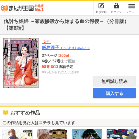
新規登録
ログイン
メニュー
仇討ち娼婦 ～家族惨殺から始まる血の報復～（分冊版）
【第6話】
女性
飯島淳子
（いいじまじゅんこ）
37ページ
|
200pt
6巻
／ 57巻
まで配信
58巻 8/13
配信予定
885人
がお気に入り登録中
無料試し読み
購入する
おすすめ作品
この作品を見た人はコチラも見ています