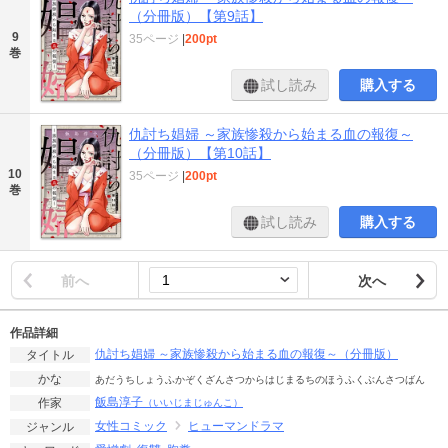
（分冊版）【第9話】
9
35ページ
|
200pt
巻
試し読み
購入する
仇討ち娼婦 ～家族惨殺から始まる血の報復～
（分冊版）【第10話】
10
35ページ
|
200pt
巻
試し読み
購入する
前へ
次へ
作品詳細
仇討ち娼婦 ～家族惨殺から始まる血の報復～（分冊版）
タイトル
かな
あだうちしょうふかぞくざんさつからはじまるちのほうふくぶんさつばん
飯島淳子
作家
（いいじまじゅんこ）
女性コミック
ヒューマンドラマ
ジャンル