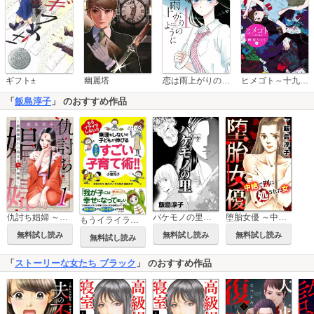
恋は雨上がりのように
ギフト±
幽麗塔
ヒメゴト～十九歳の制服～
「
飯島淳子
」 のおすすめ作品
仇討ち娼婦 ～家族惨殺から始まる血の報復～
バケモノの里（単話版）
堕胎女優 ～中絶で刑に処された女～
もうイライラしない!! 無理をしないで子どもが伸びる マンガ すごい子育て術!!
無料試し読み
無料試し読み
無料試し読み
無料試し読み
「
ストーリーな女たち ブラック
」 のおすすめ作品