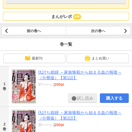
まんがレポ
8件
前の巻へ
次の巻へ
巻一覧
最新刊
まとめ買い
仇討ち娼婦 ～家族惨殺から始まる血の報復～
（分冊版）【第1話】
1
37ページ
|
200pt
巻
試し読み
購入する
仇討ち娼婦 ～家族惨殺から始まる血の報復～
（分冊版）【第2話】
2
35ページ
|
200pt
巻