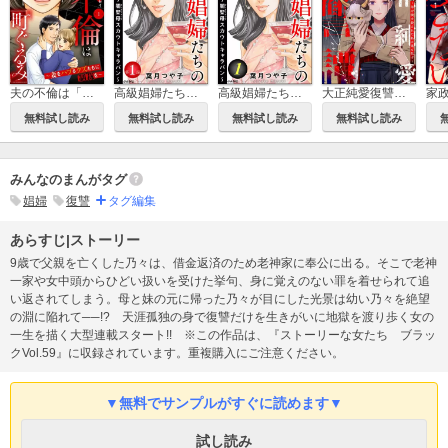
夫の不倫は「町ぐるみ」 ～妻をハブるクズたちに制裁を～（分冊版）
高級娼婦たちの寝室 ～闇聖母スカウトキャラバン～（分冊版）
高級娼婦たちの寝室 ～闇聖母スカウトキャラバン～
大正純愛復讐譚 ～母を焼き殺された私は鬼と化す～
無料試し読み
無料試し読み
無料試し読み
無料試し読み
みんなのまんがタグ
娼婦
復讐
タグ編集
あらすじ|ストーリー
9歳で父親を亡くした乃々は、借金返済のため老神家に奉公に出る。そこで老神
一家や女中頭からひどい扱いを受けた挙句、身に覚えのない罪を着せられて追
い返されてしまう。母と妹の元に帰った乃々が目にした光景は幼い乃々を絶望
の淵に陥れて──!? 天涯孤独の身で復讐だけを生きがいに地獄を渡り歩く女の
一生を描く大型連載スタート!! ※この作品は、『ストーリーな女たち ブラッ
クVol.59』に収録されています。重複購入にご注意ください。
▼無料でサンプルがすぐに読めます▼
試し読み