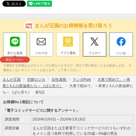
まんが王国のお得情報を受け取ろう
友だち追加
メルマガ
アプリ通知
フォロー
いいね
限定クーポン
※通知する情報およびタイミングが異なりますので、併せて受け取ることをお勧めします。 ※
通知をしないキャンペーンもあります。ご了承ください。
まんが王国
空廻ロジカ
女性漫画
マンガPark
大奥で慰めて。～将
軍と4人の夜伽華たち～［ばら売り］
大奥で慰めて。～将軍と4人の夜伽華た
ち～［ばら売り］ 第5話
お得感No.1表記について
「電子コミックサービスに関するアンケート」
調査期間
2026年3月6日～2026年3月18日
調査対象
まんが王国または主要電子コミックサービスのうちいずれか
をメイン且つ有料で利用している20歳～69歳の男女