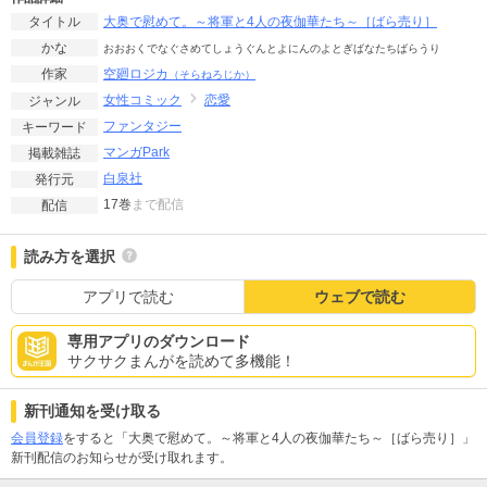
大奥で慰めて。～将軍と4人の夜伽華たち～［ばら売り］
タイトル
かな
おおおくでなぐさめてしょうぐんとよにんのよとぎばなたちばらうり
空廻ロジカ
作家
（そらねろじか）
女性コミック
恋愛
ジャンル
ファンタジー
キーワード
マンガPark
掲載雑誌
白泉社
発行元
17巻
まで配信
配信
読み方を選択
アプリで読む
ウェブで読む
専用アプリのダウンロード
サクサクまんがを読めて多機能！
新刊通知を受け取る
会員登録
をすると「大奥で慰めて。～将軍と4人の夜伽華たち～［ばら売り］」
新刊配信のお知らせが受け取れます。