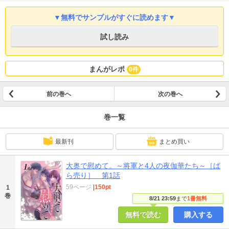
▼無料でサンプルがすぐに読めます▼
試し読み
まんがレポ
0件
前の巻へ
次の巻へ
巻一覧
最新刊
まとめ買い
大奥で慰めて。～将軍と4人の夜伽華たち～［ば
ら売り］ 第1話
59ページ
|
150pt
1
巻
8/21 23:59
まで
1冊無料
無料で読む
購入する