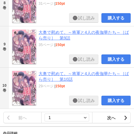
8
31ページ
|
150pt
巻
試し読み
購入する
大奥で慰めて。～将軍と4人の夜伽華たち～［ば
ら売り］ 第9話
9
35ページ
|
150pt
巻
試し読み
購入する
大奥で慰めて。～将軍と4人の夜伽華たち～［ば
ら売り］ 第10話
10
29ページ
|
150pt
巻
試し読み
購入する
前へ
次へ
作品詳細