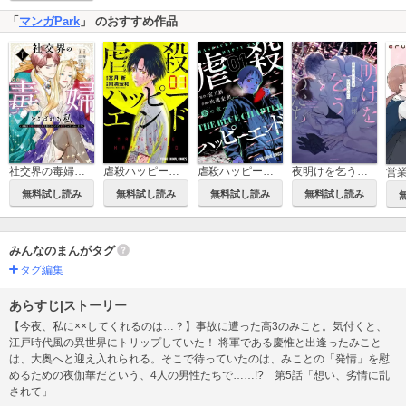
「
マンガPark
」 のおすすめ作品
社交界の毒婦とよばれる私～素敵な辺境伯令息に腕を折られたので、責任とってもらいます～
虐殺ハッピーエンド
虐殺ハッピーエンド～蒼の章～
夜明けを乞うけものたち
無料試し読み
無料試し読み
無料試し読み
無料試し読み
みんなのまんがタグ
タグ編集
あらすじ|ストーリー
【今夜、私に××してくれるのは…？】事故に遭った高3のみこと。気付くと、
江戸時代風の異世界にトリップしていた！ 将軍である慶惟と出逢ったみこと
は、大奥へと迎え入れられる。そこで待っていたのは、みことの「発情」を慰
めるための夜伽華だという、4人の男性たちで……!? 第5話「想い、劣情に乱
されて」