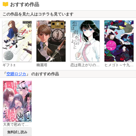
おすすめ作品
この作品を見た人はコチラも見ています
恋は雨上がりのように
ギフト±
幽麗塔
ヒメゴト～十九歳の制服～
「
空廻ロジカ
」 のおすすめ作品
大奥で慰めて。～将軍と4人の夜伽華たち～
無料試し読み