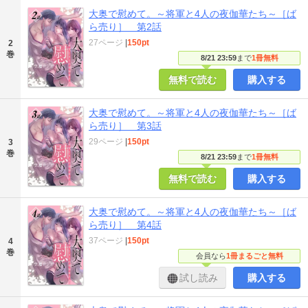
大奥で慰めて。～将軍と4人の夜伽華たち～［ば
ら売り］ 第2話
27ページ
|
150pt
2
巻
8/21 23:59
まで
1冊無料
無料で読む
購入する
大奥で慰めて。～将軍と4人の夜伽華たち～［ば
ら売り］ 第3話
29ページ
|
150pt
3
巻
8/21 23:59
まで
1冊無料
無料で読む
購入する
大奥で慰めて。～将軍と4人の夜伽華たち～［ば
ら売り］ 第4話
37ページ
|
150pt
4
巻
会員なら
1冊まるごと無料
試し読み
購入する