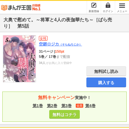
新規登録
ログイン
メニュー
大奥で慰めて。～将軍と4人の夜伽華たち～［ばら売
り］ 第5話
女性
空廻ロジカ
（そらねろじか）
31ページ
|
150pt
5巻
／ 17巻
まで配信
34人
がお気に入り登録中
無料試し読み
購入する
無料キャンペーン
実施中！
第1巻
第2巻
第3巻
第4巻
会員
無料はコチラ