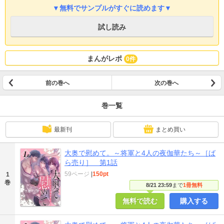
▼無料でサンプルがすぐに読めます▼
試し読み
まんがレポ
0件
前の巻へ
次の巻へ
巻一覧
最新刊
まとめ買い
大奥で慰めて。～将軍と4人の夜伽華たち～［ば
ら売り］ 第1話
59ページ
|
150pt
1
巻
8/21 23:59
まで
1冊無料
無料で読む
購入する