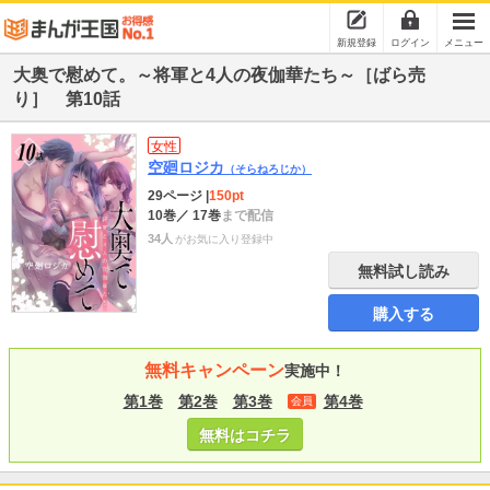
新規登録
ログイン
メニュー
大奥で慰めて。～将軍と4人の夜伽華たち～［ばら売
り］ 第10話
女性
空廻ロジカ
（そらねろじか）
29ページ
|
150pt
10巻
／ 17巻
まで配信
34人
がお気に入り登録中
無料試し読み
購入する
無料キャンペーン
実施中！
第1巻
第2巻
第3巻
第4巻
会員
無料はコチラ