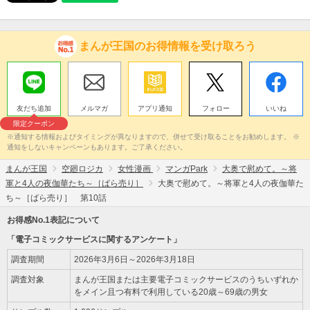
まんが王国のお得情報を受け取ろう
友だち追加
メルマガ
アプリ通知
フォロー
いいね
限定クーポン
※通知する情報およびタイミングが異なりますので、併せて受け取ることをお勧めします。 ※
通知をしないキャンペーンもあります。ご了承ください。
まんが王国
空廻ロジカ
女性漫画
マンガPark
大奥で慰めて。～将
軍と4人の夜伽華たち～［ばら売り］
大奥で慰めて。～将軍と4人の夜伽華た
ち～［ばら売り］ 第10話
お得感No.1表記について
「電子コミックサービスに関するアンケート」
調査期間
2026年3月6日～2026年3月18日
調査対象
まんが王国または主要電子コミックサービスのうちいずれか
をメイン且つ有料で利用している20歳～69歳の男女