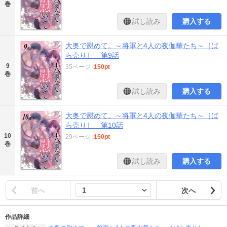
巻
試し読み
購入する
大奥で慰めて。～将軍と4人の夜伽華たち～［ば
ら売り］ 第9話
9
35ページ
|
150pt
巻
試し読み
購入する
大奥で慰めて。～将軍と4人の夜伽華たち～［ば
ら売り］ 第10話
10
29ページ
|
150pt
巻
試し読み
購入する
前へ
次へ
作品詳細