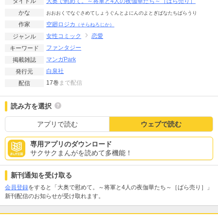
大奥で慰めて。～将軍と4人の夜伽華たち～［ばら売り］
タイトル
かな
おおおくでなぐさめてしょうぐんとよにんのよとぎばなたちばらうり
空廻ロジカ
作家
（そらねろじか）
女性コミック
恋愛
ジャンル
ファンタジー
キーワード
マンガPark
掲載雑誌
白泉社
発行元
17巻
まで配信
配信
読み方を選択
アプリで読む
ウェブで読む
専用アプリのダウンロード
サクサクまんがを読めて多機能！
新刊通知を受け取る
会員登録
をすると「大奥で慰めて。～将軍と4人の夜伽華たち～［ばら売り］」
新刊配信のお知らせが受け取れます。