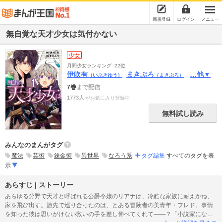
新規登録
ログイン
メニュー
無自覚な天才少女は気付かない
少女
月間少女ランキング
22位
伊吹有
まきぶろ
…他▼
（いぶきゆう）
（まきぶろ）
7巻
まで配信
1773人
がお気に入り登録中
無料試し読み
みんなのまんがタグ
魔法
芸術
錬金術
異世界
なろう系
タグ編集
すべてのタグを表
示
あらすじ | ストーリー
あらゆる分野で天才と呼ばれる公爵令嬢のリアナは、冷酷な家族に耐えかね、
家を飛び出す。旅先で巡り合ったのは、とある冒険者の美青年・フレド。事情
を知った彼は思いがけない救いの手を差し伸べてくれて――？「小説家になろ