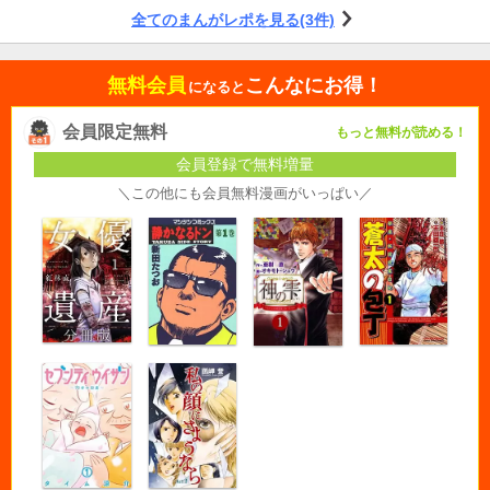
全てのまんがレポを見る(3件)
無料会員
こんなにお得！
になると
会員限定無料
もっと無料が読める！
会員登録で無料増量
＼この他にも会員無料漫画がいっぱい／