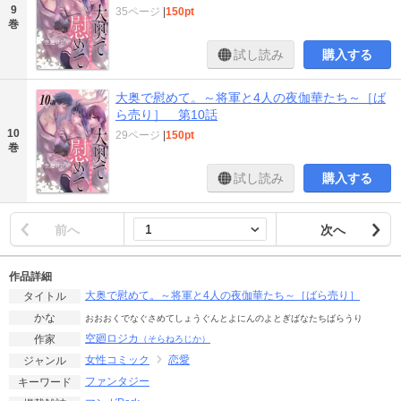
9
35ページ
|
150pt
巻
試し読み
購入する
大奥で慰めて。～将軍と4人の夜伽華たち～［ば
ら売り］ 第10話
10
29ページ
|
150pt
巻
試し読み
購入する
前へ
次へ
作品詳細
大奥で慰めて。～将軍と4人の夜伽華たち～［ばら売り］
タイトル
かな
おおおくでなぐさめてしょうぐんとよにんのよとぎばなたちばらうり
空廻ロジカ
作家
（そらねろじか）
女性コミック
恋愛
ジャンル
ファンタジー
キーワード