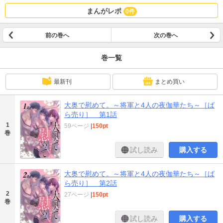
まんがレポ
0件
前の巻へ
次の巻へ
巻一覧
最新刊
まとめ買い
大奥で慰めて。～将軍と4人の夜伽華たち～［ば
ら売り］ 第1話
1
59ページ
|
150pt
巻
試し読み
購入する
大奥で慰めて。～将軍と4人の夜伽華たち～［ば
ら売り］ 第2話
2
27ページ
|
150pt
巻
試し読み
購入する