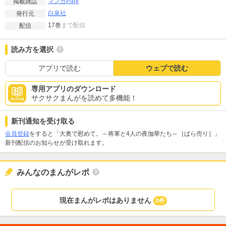
マンガPark
掲載雑誌
白泉社
発行元
17巻
まで配信
配信
読み方を選択
アプリで読む
ウェブで読む
専用アプリのダウンロード
サクサクまんがを読めて多機能！
新刊通知を受け取る
会員登録
をすると「大奥で慰めて。～将軍と4人の夜伽華たち～［ばら売り］」
新刊配信のお知らせが受け取れます。
みんなのまんがレポ
現在まんがレポはありません
0件