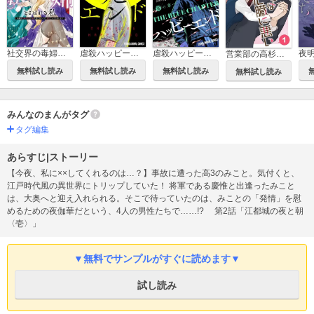
社交界の毒婦とよばれる私～素敵な辺境伯令息に腕を折られたので、責任とってもらいます～
虐殺ハッピーエンド
虐殺ハッピーエンド～蒼の章～
営業部の高杉さんは心臓に悪い
無料試し読み
無料試し読み
無料試し読み
無料試し読み
みんなのまんがタグ
タグ編集
あらすじ|ストーリー
【今夜、私に××してくれるのは…？】事故に遭った高3のみこと。気付くと、
江戸時代風の異世界にトリップしていた！ 将軍である慶惟と出逢ったみこと
は、大奥へと迎え入れられる。そこで待っていたのは、みことの「発情」を慰
めるための夜伽華だという、4人の男性たちで……!? 第2話「江都城の夜と朝
〈壱〉」
▼無料でサンプルがすぐに読めます▼
試し読み