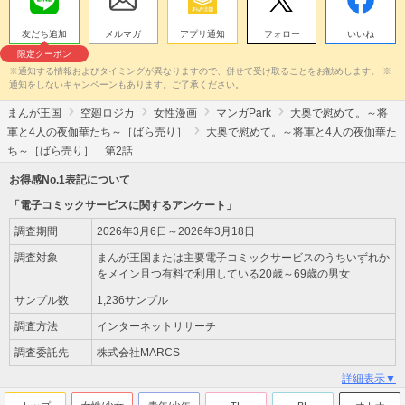
友だち追加
メルマガ
アプリ通知
フォロー
いいね
限定クーポン
※通知する情報およびタイミングが異なりますので、併せて受け取ることをお勧めします。 ※
通知をしないキャンペーンもあります。ご了承ください。
まんが王国
空廻ロジカ
女性漫画
マンガPark
大奥で慰めて。～将
軍と4人の夜伽華たち～［ばら売り］
大奥で慰めて。～将軍と4人の夜伽華た
ち～［ばら売り］ 第2話
お得感No.1表記について
「電子コミックサービスに関するアンケート」
調査期間
2026年3月6日～2026年3月18日
調査対象
まんが王国または主要電子コミックサービスのうちいずれか
をメイン且つ有料で利用している20歳～69歳の男女
サンプル数
1,236サンプル
調査方法
インターネットリサーチ
調査委託先
株式会社MARCS
詳細表示▼