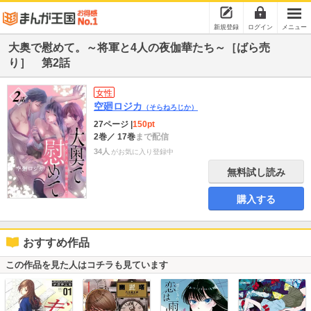
新規登録
ログイン
メニュー
大奥で慰めて。～将軍と4人の夜伽華たち～［ばら売
り］ 第2話
女性
空廻ロジカ
（そらねろじか）
27ページ
|
150pt
2巻
／ 17巻
まで配信
34人
がお気に入り登録中
無料試し読み
購入する
おすすめ作品
この作品を見た人はコチラも見ています