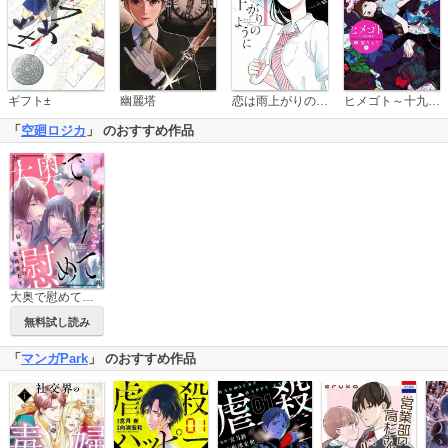
恋は雨上がりのように
ギフト±
幽麗塔
ヒメゴト～十九歳の制服～
「
空廻ロジカ
」 のおすすめ作品
大奥で慰めて。～将軍と4人の夜伽華たち～
無料試し読み
「
マンガPark
」 のおすすめ作品