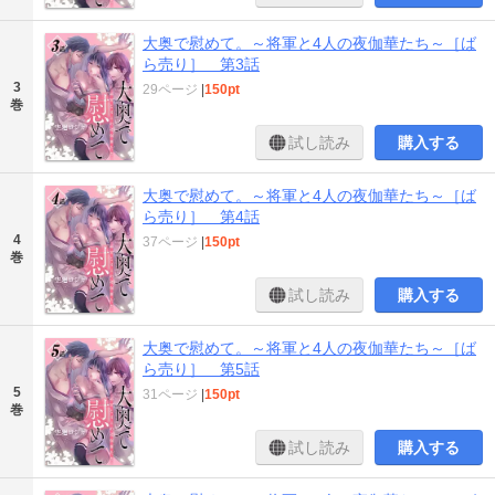
大奥で慰めて。～将軍と4人の夜伽華たち～［ば
ら売り］ 第3話
3
29ページ
|
150pt
巻
試し読み
購入する
大奥で慰めて。～将軍と4人の夜伽華たち～［ば
ら売り］ 第4話
4
37ページ
|
150pt
巻
試し読み
購入する
大奥で慰めて。～将軍と4人の夜伽華たち～［ば
ら売り］ 第5話
5
31ページ
|
150pt
巻
試し読み
購入する