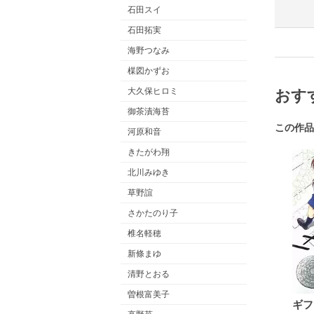
石田スイ
石田拓実
海野つなみ
楳図かずお
大久保ヒロミ
おす
御茶漬海苔
この作品
河原和音
きたがわ翔
北川みゆき
草野誼
さかたのり子
椎名軽穂
新條まゆ
清野とおる
曽根富美子
ギフ