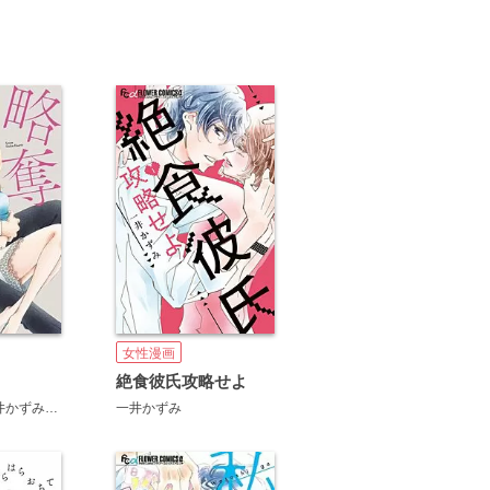
女性漫画
絶食彼氏攻略せよ
井かずみ
湯町深
粒見よう子
一井かずみ
宮園いづみ
室たた
安タケコ