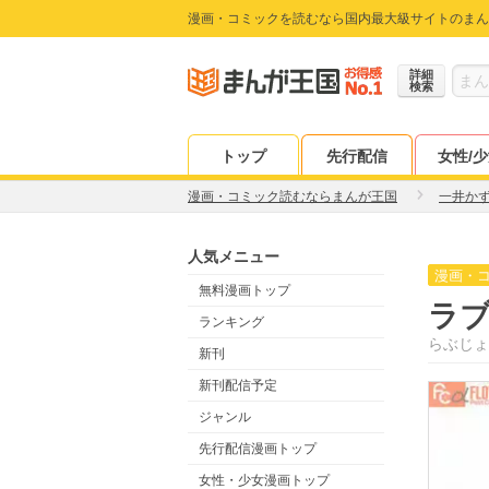
漫画・コミックを読むなら国内最大級サイトのまん
詳細
検索
トップ
先行配信
女性/
漫画・コミック読むならまんが王国
一井か
人気メニュー
漫画・
無料漫画トップ
ラブ
ランキング
らぶじょ
新刊
新刊配信予定
ジャンル
先行配信漫画トップ
女性・少女漫画トップ