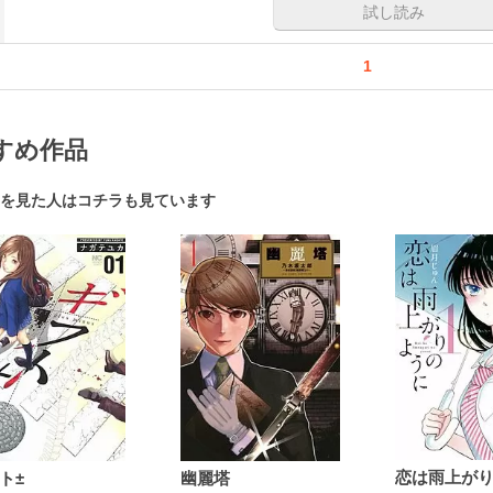
試し読み
1
すめ作品
を見た人はコチラも見ています
ト±
幽麗塔