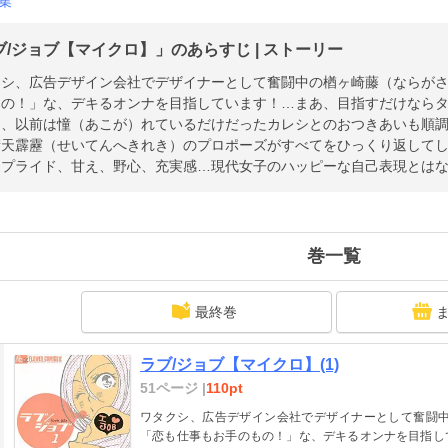
集
ブ/ジョブ【マイクロ】」のあらすじ | ストーリー
クシ、広告デザイン会社でデザイナーとして奮闘中の楢ヶ崎藤（ならがさ
もの！」な、デキるオンナを目指しています！…まあ、目指すだけなら
て、以前は憧（あこが）れているだけだったカレシとのおつきあいも順
晴天霹靂（せいてんへきれき）のプロポーズがすべてをひっくり返して
、プライド、甘え、野心、充実感…現代女子のハッピーな自己表現とはな
巻一覧
最終巻
ラブ/ジョブ【マイクロ】(1)
51ページ |
110pt
ワタクシ、広告デザイン会社でデザイナーとして奮闘中
「恋も仕事もお手のもの！」な、デキるオンナを目指し