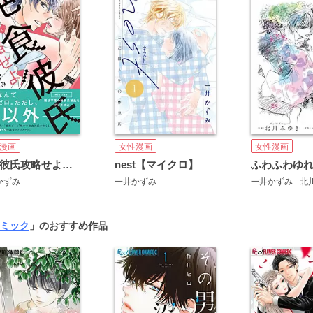
漫画
女性漫画
女性漫画
絶食彼氏攻略せよ【マイクロ】
nest【マイクロ】
かずみ
一井かずみ
一井かずみ
北
ミック
」のおすすめ作品