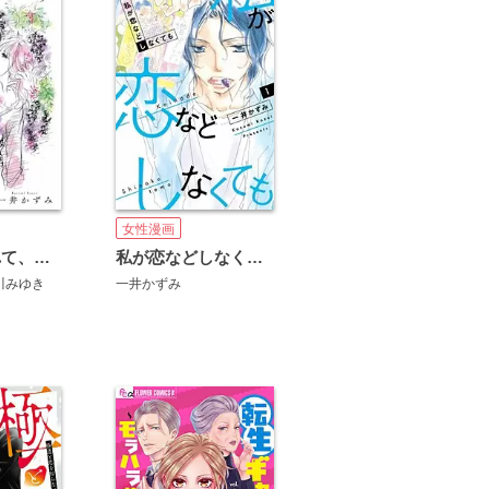
女性漫画
ふわふわゆれて、はらはらおちて
私が恋などしなくても
川みゆき
一井かずみ