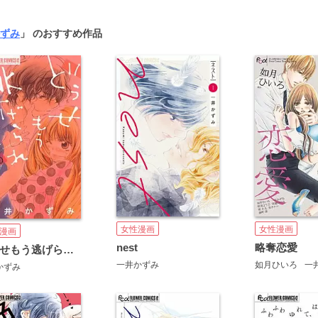
ずみ
」 のおすすめ作品
女性漫画
女性漫画
漫画
nest
略奪恋愛
どうせもう逃げられない
一井かずみ
如月ひいろ
一
かずみ