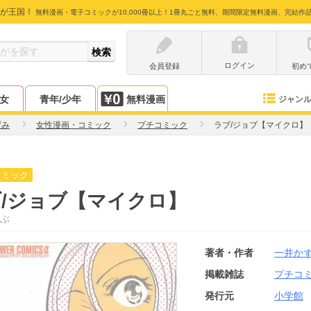
が王国！
無料漫画・電子コミックが10,000冊以上！1冊丸ごと無料、期間限定無料漫画、完結作
ログイン
会員登録
初め
少女
青年/少年
無料漫画
ジャン
ずみ
女性漫画・コミック
プチコミック
ラブ/ジョブ【マイクロ】
コミック
/ジョブ【マイクロ】
ぶ
著者・作者
一井か
掲載雑誌
プチコ
発行元
小学館