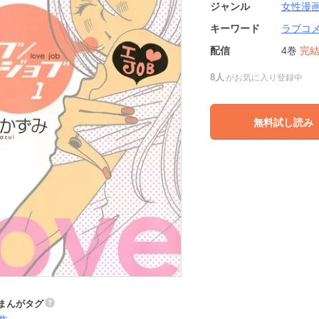
ジャンル
女性漫
キーワード
ラブコ
配信
4巻
完
8人
がお気に入り登録中
無料試し読み
まんがタグ