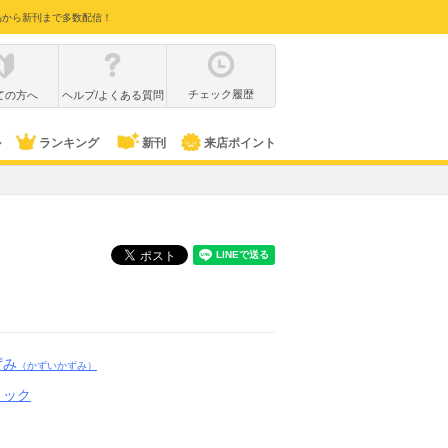
品から新刊まで多数配信！
チェック履歴
ての方へ
ヘルプ/よくある質問
ル
ランキング
新刊
来店ポイント
ずみ
（かずいかずみ）
ミック