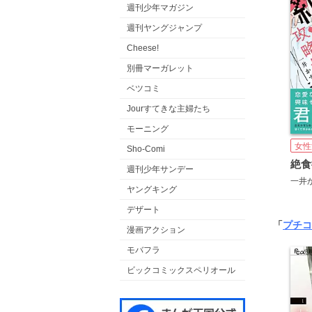
週刊少年マガジン
週刊ヤングジャンプ
Cheese!
別冊マーガレット
ベツコミ
Jourすてきな主婦たち
モーニング
女性
Sho-Comi
週刊少年サンデー
一井
ヤングキング
デザート
「
プチコ
漫画アクション
モバフラ
ビックコミックスペリオール