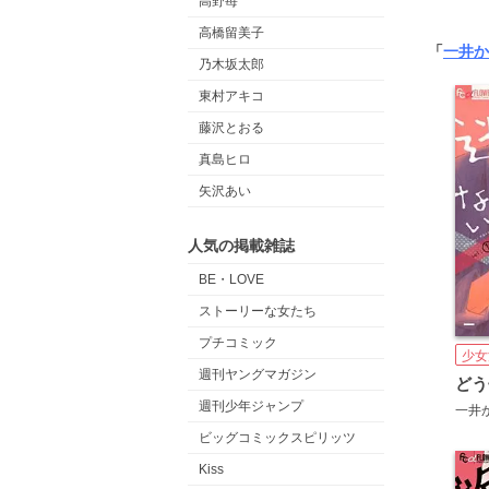
高野苺
高橋留美子
「
一井か
乃木坂太郎
東村アキコ
藤沢とおる
真島ヒロ
矢沢あい
人気の掲載雑誌
BE・LOVE
ストーリーな女たち
プチコミック
少女
週刊ヤングマガジン
週刊少年ジャンプ
一井
ビッグコミックスピリッツ
Kiss