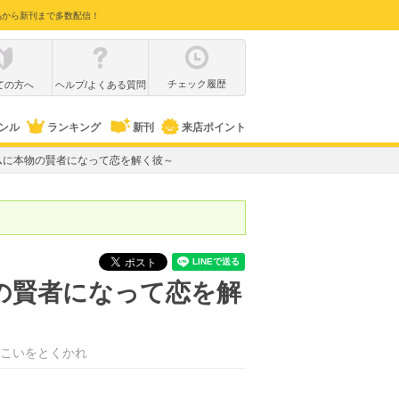
品から新刊まで多数配信！
チェック履歴
ての方へ
ヘルプ/よくある質問
ンル
ランキング
新刊
来店ポイント
ムに本物の賢者になって恋を解く彼～
の賢者になって恋を解
こいをとくかれ