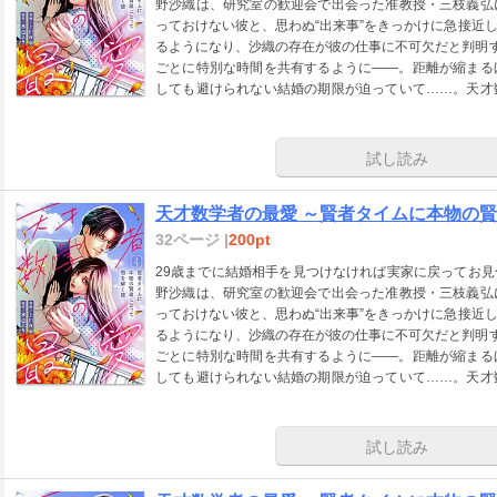
野沙織は、研究室の歓迎会で出会った准教授・三枝義弘
っておけない彼と、思わぬ“出来事”をきっかけに急接近
るようになり、沙織の存在が彼の仕事に不可欠だと判明す
ごとに特別な時間を共有するように――。距離が縮まる
しても避けられない結婚の期限が迫っていて……。天才
なラブストーリー！
試し読み
天才数学者の最愛 ～賢者タイムに本物の賢
32ページ |
200pt
29歳までに結婚相手を見つけなければ実家に戻ってお
野沙織は、研究室の歓迎会で出会った准教授・三枝義弘
っておけない彼と、思わぬ“出来事”をきっかけに急接近
るようになり、沙織の存在が彼の仕事に不可欠だと判明す
ごとに特別な時間を共有するように――。距離が縮まる
しても避けられない結婚の期限が迫っていて……。天才
なラブストーリー！
試し読み