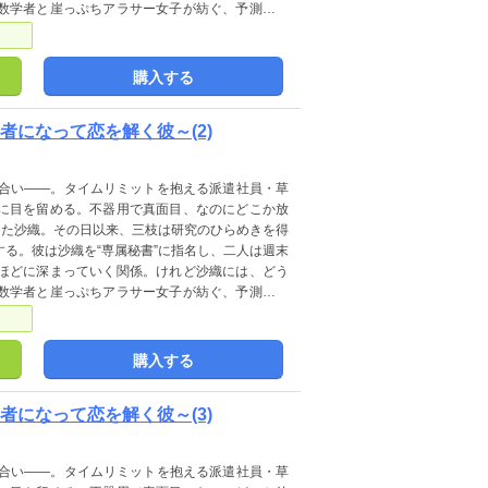
数学者と崖っぷちアラサー女子が紡ぐ、予測不能
購入する
者になって恋を解く彼～(2)
見合い――。タイムリミットを抱える派遣社員・草
に目を留める。不器用で真面目、なのにどこか放
した沙織。その日以来、三枝は研究のひらめきを得
る。彼は沙織を“専属秘書”に指名し、二人は週末
ほどに深まっていく関係。けれど沙織には、どう
数学者と崖っぷちアラサー女子が紡ぐ、予測不能
購入する
者になって恋を解く彼～(3)
見合い――。タイムリミットを抱える派遣社員・草