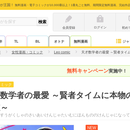
が王国！
無料漫画・電子コミックが10,000冊以上！1冊丸ごと無料、期間限定無料漫画、完結作
ログイン
会員登録
初め
ジャ
年
TL
BL
オトナ
無料漫画
壱
女性漫画・コミック
Leo comic
天才数学者の最愛 ～賢者タイ
無料キャンペーン
実施中！
コミック
数学者の最愛 ～賢者タイムに本物
彼～
すうがくしゃのさいあいけんじゃたいむにほんもののけんじゃになって
NEW