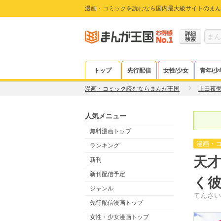
漫画・コミックを読むなら国内最大級サイトのまん
詳細
検索
トップ
先行配信
女性/少女
青年/少
漫画・コミック読むならまんが王国
上田夜
人気メニュー
無料漫画トップ
漫画・
ランキング
天才
新刊
新刊配信予定
く
ジャンル
てんさい
先行配信漫画トップ
女性・少女漫画トップ