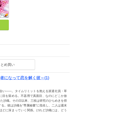
まとめ買い
者になって恋を解く彼～(1)
見合い――。タイムリミットを抱える派遣社員・草
に目を留める。不器用で真面目、なのにどこか放
した沙織。その日以来、三枝は研究のひらめきを得
る。彼は沙織を“専属秘書”に指名し、二人は週末
ほどに深まっていく関係。けれど沙織には、どう