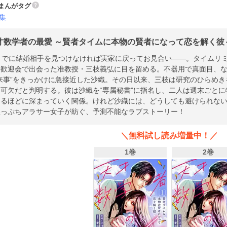
まんがタグ
集
才数学者の最愛 ～賢者タイムに本物の賢者になって恋を解く彼～
歳までに結婚相手を見つけなければ実家に戻ってお見合い――。タイムリ
の歓迎会で出会った准教授・三枝義弘に目を留める。不器用で真面目、
来事”をきっかけに急接近した沙織。その日以来、三枝は研究のひらめ
可欠だと判明する。彼は沙織を“専属秘書”に指名し、二人は週末ごと
まるほどに深まっていく関係。けれど沙織には、どうしても避けられな
崖っぷちアラサー女子が紡ぐ、予測不能なラブストーリー！
＼無料試し読み増量中！／
1巻
2巻