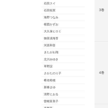
石田スイ
3巻
石田拓実
海野つなみ
楳図かずお
大久保ヒロミ
御茶漬海苔
河原和音
きたがわ翔
北川みゆき
草野誼
4巻
さかたのり子
椎名軽穂
新條まゆ
清野とおる
曽根富美子