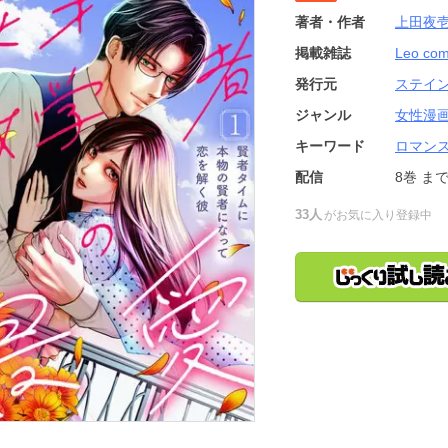
著者・作者
上田夜
掲載雑誌
Leo com
発行元
ステイ
ジャンル
女性漫
キーワード
ロマン
配信
8巻
ま
33人
がお気に入り登録中