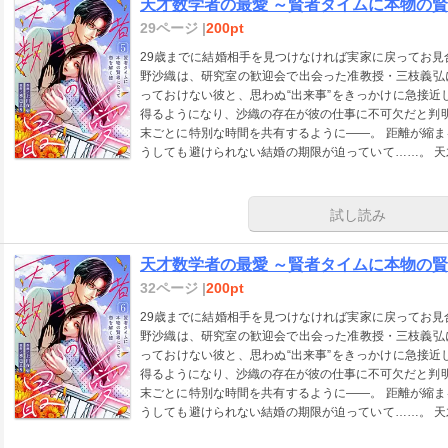
天才数学者の最愛 ～賢者タイムに本物の賢
29ページ |
200pt
29歳までに結婚相手を見つけなければ実家に戻ってお見
野沙織は、研究室の歓迎会で出会った准教授・三枝義弘
っておけない彼と、思わぬ“出来事”をきっかけに急接近
得るようになり、沙織の存在が彼の仕事に不可欠だと判明
末ごとに特別な時間を共有するように――。 距離が縮
うしても避けられない結婚の期限が迫っていて……。 
能なラブストーリー！
試し読み
天才数学者の最愛 ～賢者タイムに本物の賢
32ページ |
200pt
29歳までに結婚相手を見つけなければ実家に戻ってお見
野沙織は、研究室の歓迎会で出会った准教授・三枝義弘
っておけない彼と、思わぬ“出来事”をきっかけに急接近
得るようになり、沙織の存在が彼の仕事に不可欠だと判明
末ごとに特別な時間を共有するように――。 距離が縮
うしても避けられない結婚の期限が迫っていて……。 
能なラブストーリー！