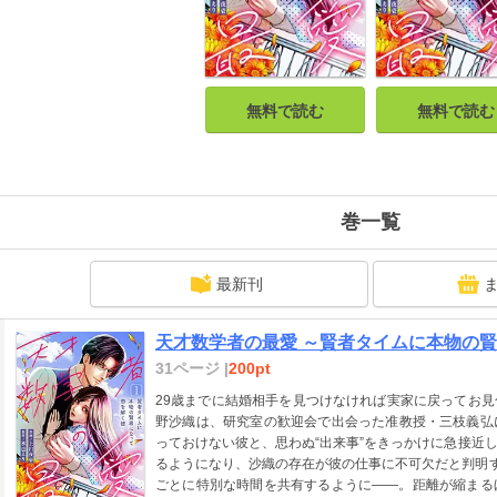
無料で読む
無料で読む
巻一覧
最新刊
天才数学者の最愛 ～賢者タイムに本物の賢
31ページ |
200pt
29歳までに結婚相手を見つけなければ実家に戻ってお
野沙織は、研究室の歓迎会で出会った准教授・三枝義弘
っておけない彼と、思わぬ“出来事”をきっかけに急接近
るようになり、沙織の存在が彼の仕事に不可欠だと判明す
ごとに特別な時間を共有するように――。距離が縮まる