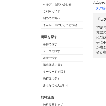
みんなの
ヘルプ／お問い合わせ
タグ編
ご利用ガイド
初めての方へ
「天
まんが王国にひとこと投稿
29
究室
漫画を探す
ぬ“出
事に不
条件で探す
が縮
テーマで探す
者と
著者で探す
掲載雑誌で探す
キーワードで探す
発行元で探す
みんなのまんがレポ
無料漫画
無料漫画トップ