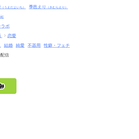
壱
季邑えり
（うえだよいち）
（きむらえり）
ic
ンラボ
画
恋愛
ス
結婚
純愛
不器用
性癖・フェチ
で配信