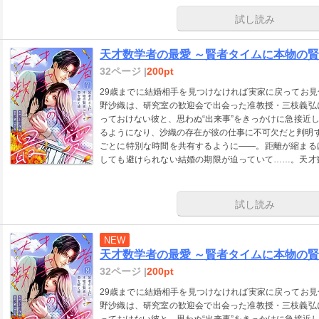
試し読み
天才数学者の最愛 ～賢者タイムに本物の賢
32ページ |
200pt
29歳までに結婚相手を見つけなければ実家に戻ってお
野沙織は、研究室の歓迎会で出会った准教授・三枝義弘
っておけない彼と、思わぬ“出来事”をきっかけに急接近
るようになり、沙織の存在が彼の仕事に不可欠だと判明す
ごとに特別な時間を共有するように――。距離が縮まる
しても避けられない結婚の期限が迫っていて……。天才
なラブストーリー！
試し読み
NEW
天才数学者の最愛 ～賢者タイムに本物の賢
32ページ |
200pt
29歳までに結婚相手を見つけなければ実家に戻ってお
野沙織は、研究室の歓迎会で出会った准教授・三枝義弘