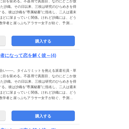
に目を留める。不器用で真面目、なのにどこか放
した沙織。その日以来、三枝は研究のひらめきを得
る。彼は沙織を“専属秘書”に指名し、二人は週末
ほどに深まっていく関係。けれど沙織には、どう
数学者と崖っぷちアラサー女子が紡ぐ、予測不能
購入する
者になって恋を解く彼～(4)
見合い――。タイムリミットを抱える派遣社員・草
に目を留める。不器用で真面目、なのにどこか放
した沙織。その日以来、三枝は研究のひらめきを得
る。彼は沙織を“専属秘書”に指名し、二人は週末
ほどに深まっていく関係。けれど沙織には、どう
数学者と崖っぷちアラサー女子が紡ぐ、予測不能
購入する