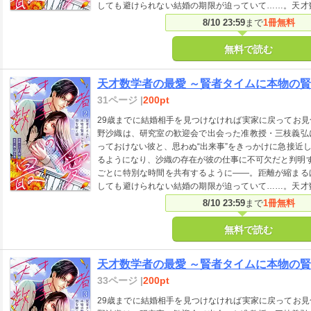
しても避けられない結婚の期限が迫っていて……。天才
なラブストーリー！
8/10 23:59
まで
1冊無料
無料で読む
天才数学者の最愛 ～賢者タイムに本物の賢
31ページ |
200pt
29歳までに結婚相手を見つけなければ実家に戻ってお
野沙織は、研究室の歓迎会で出会った准教授・三枝義弘
っておけない彼と、思わぬ“出来事”をきっかけに急接近
るようになり、沙織の存在が彼の仕事に不可欠だと判明す
ごとに特別な時間を共有するように――。距離が縮まる
しても避けられない結婚の期限が迫っていて……。天才
なラブストーリー！
8/10 23:59
まで
1冊無料
無料で読む
天才数学者の最愛 ～賢者タイムに本物の賢
33ページ |
200pt
29歳までに結婚相手を見つけなければ実家に戻ってお