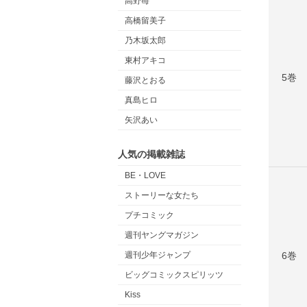
高野苺
高橋留美子
乃木坂太郎
東村アキコ
5巻
藤沢とおる
真島ヒロ
矢沢あい
人気の掲載雑誌
BE・LOVE
ストーリーな女たち
プチコミック
週刊ヤングマガジン
週刊少年ジャンプ
6巻
ビッグコミックスピリッツ
Kiss