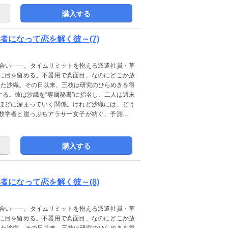
購入する
者になって恋を解く彼～(7)
見合い――。タイムリミットを抱える派遣社員・草
に目を留める。不器用で真面目、なのにどこか放
した沙織。その日以来、三枝は研究のひらめきを得
る。彼は沙織を“専属秘書”に指名し、二人は週末
ほどに深まっていく関係。けれど沙織には、どう
数学者と崖っぷちアラサー女子が紡ぐ、予測不能
購入する
者になって恋を解く彼～(8)
見合い――。タイムリミットを抱える派遣社員・草
に目を留める。不器用で真面目、なのにどこか放