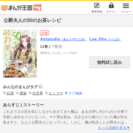
新規登録
ログイン
メニュー
公爵夫人の50のお茶レシピ
少女
Antstudio
Lee Jiha
（あんとすたじお）
（いじは）
11巻
まで配信
1605人
がお気に入り登録中
無料試し読み
みんなのまんがタグ
紅茶
貴族
社交界
ピッコマ
タグ編集
あらすじ | ストーリー
これまで人の目を気にしながら生きてきた楓は、ある日押し付けられた仕事で
失敗し会社をクビになった。ヤケ酒を飲み、泣きながら眠りについた楓が目を
覚ますと、なんと公爵夫人になっていた。しかし、楓が転生した公爵夫人は夫
からも関心を持たれず、挙句の果てには使用人からもいじめられる始末。楓は
もっと詳細を見る▼