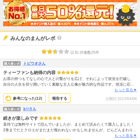
みんなのまんがレポ
(
2.6
)
評価数
25
件
トビウオさん
購入者レポ
ティーファンも納得の内容
お茶の持つもてなしの心で人との繋がりを広げ、それによって状況を打破し、
自分の人生を切り開いていく素敵な主人公像が魅力的な作品です。状況に応じ
た茶葉の選択にも説得力があり、ティーファンにとっても納得度の高い内容で
もっと見る▼
す。お茶の色が分かるのでフルカラーはありがたい。フルカラー作品としては
参考になった(
12
)
報告する
公開日:
2023/04/06
十分リーズナブルな作品だと思います。
ｶﾉﾝさん
購入者レポ
続きが楽しみです
某待てば無料サイトで読んでいましたが、まとめて読みたくて購入しました！
2巻までだとクロエがまだまだ報われないかもしれませんが、どんどんまわりの
キャラの態度や、人間関係が変わっていきます。その変化が楽しいし続きを早
もっと見る▼