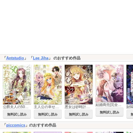
「
Antstudio
」 「
Lee Jiha
」 のおすすめ作品
結婚商売[完全版]【分冊版】
公爵夫人の50のお茶レシピ【タテヨミ】
主人公の幸せ、私が責任を取ります【タテヨミ】
悪女は砂時計をひっくり返す
無料試し読み
無料試し読み
無料試し読み
無料試し読み
「
piccomics
」のおすすめ作品