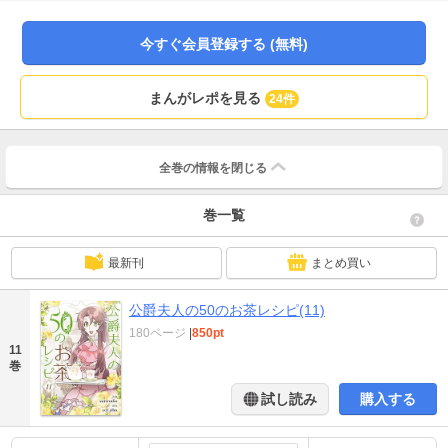
そんな生活から少しの間だけでも逃れるため、唯一の楽しみであるお茶を飲む
ことにした。お茶オタクが繰り広げる異世界転生ロマンスが今始まる！
今すぐ会員登録する (無料)
まんがレポを見る
24件
全巻の情報を
閉じる
巻一覧
最新刊
まとめ買い
公爵夫人の50のお茶レシピ(11)
180ページ
|
850pt
11
巻
試し読み
購入する