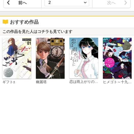
前へ
次へ
おすすめ作品
この作品を見た人はコチラも見ています
恋は雨上がりのように
ギフト±
幽麗塔
ヒメゴト～十九歳の制服～