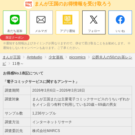
まんが王国のお得情報を受け取ろう
友だち追加
メルマガ
アプリ通知
フォロー
いいね
限定クーポン
※通知する情報およびタイミングが異なりますので、併せて受け取ることをお勧めします。 ※
通知をしないキャンペーンもあります。ご了承ください。
まんが王国
Antstudio
少女漫画
piccomics
公爵夫人の50のお茶レシ
ピ
11巻～
お得感No.1表記について
「電子コミックサービスに関するアンケート」
調査期間
2026年3月6日～2026年3月18日
調査対象
まんが王国または主要電子コミックサービスのうちいずれか
をメイン且つ有料で利用している20歳～69歳の男女
サンプル数
1,236サンプル
調査方法
インターネットリサーチ
調査委託先
株式会社MARCS