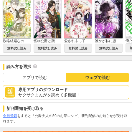
政略結婚なのにどうして執着するのですか？
愛され末っ子は初めてで
誰かが私に憑依した
怪物公爵と契約公女
無料試し読み
無料試し読み
無料試し読み
無料試し読み
読み方を選択
アプリで読む
ウェブで読む
専用アプリのダウンロード
サクサクまんがを読めて多機能！
新刊通知を受け取る
会員登録
をすると「公爵夫人の50のお茶レシピ」新刊配信のお知らせが受け取
れます。