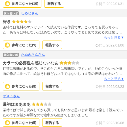
く読みたいですー！
参考になった(
10
)
報告する
公開日:
2022/01/31
しめじさん
購入者レポ
好き
某待てば無料のマンガサイトで読んでいる作品です。こっちでも買っちゃっ
た！あちらは待たないと読めないので、こうやってまとめて読めるのは嬉し
い。続きが気になるところで終わってますが(既刊は２巻)、これからが面白くな
もっと見る▼
りますよ。
参考になった(
9
)
報告する
公開日:
2022/01/06
たぬきさんさん
購入者レポ
カラーの必要性を感じないなあ
紅茶に興味があるので、そこのところは興味深いです。が、他のこういった傾
向の作品に比べて、絵はそれほどお上手ではないし（１巻の表紙はかわいらし
かったんだけどな）カラーで描くことの必要性を全く感じません。白黒にして
もっと見る▼
その分安くなればいいのに。（言ってもしょうがないことだけど） お話はあり
参考になった(
8
)
報告する
公開日:
2022/08/23
きたりの展開っぽいけど、とりあえず次が出たら読みます。
ゲストさん
最初はまあまあ
某待てばで試し読みしてから買っても良いかと思います 最初は楽しく読んでい
たのですが話が単調なので途中から飽きてしまいました
参考になった(
5
)
報告する
公開日:
2023/10/06