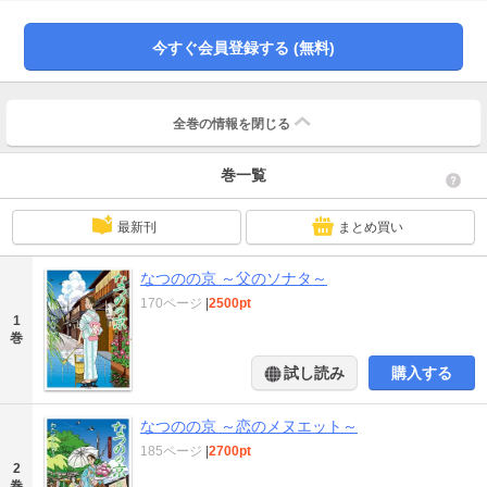
僕が京都のお茶屋さんを描きたいなと思って始めた作品です。僕が通っていた
頃の祇園はまだ平成の初め、夜の花見小路は本当に真っ暗だったのです。お茶
今すぐ会員登録する (無料)
屋さんに入っても、玄関はまだ薄暗くて・・・でも階段を上がって襖を開ける
と、舞妓さんや芸妓さんがいてパアッと一気に華やかになる。京都はそういう
暗転・明転がすごいんです。
全巻の情報を
閉じる
巻一覧
最新刊
まとめ買い
なつのの京 ～父のソナタ～
170ページ
|
2500pt
1
巻
試し読み
購入する
なつのの京 ～恋のメヌエット～
185ページ
|
2700pt
2
巻