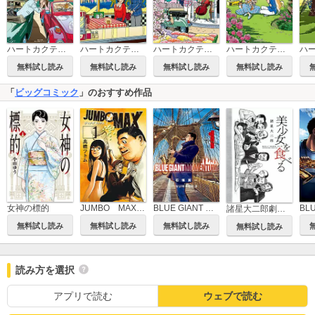
ハートカクテル ルネサンス
ハートカクテル ウインターストーリーズ
ハートカクテル スプリングストーリーズ
ハートカクテル ミュージック＆クルーズ サンライズ
無料試し読み
無料試し読み
無料試し読み
無料試し読み
「
ビッグコミック
」のおすすめ作品
女神の標的
JUMBO MAX～ハイパーED薬密造人～
BLUE GIANT MOMENTUM
諸星大二郎劇場 第3集 美少女を食べる
無料試し読み
無料試し読み
無料試し読み
無料試し読み
読み方を選択
アプリで読む
ウェブで読む