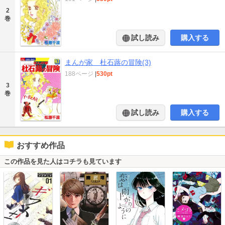
2
巻
試し読み
購入する
まんが家 杜石蕗の冒険(3)
188ページ
|
530pt
3
巻
試し読み
購入する
おすすめ作品
この作品を見た人はコチラも見ています