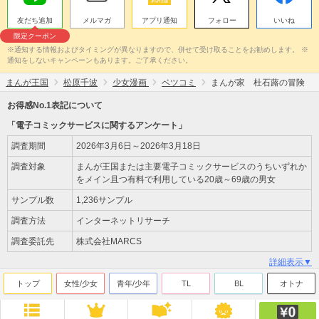
友だち追加
メルマガ
アプリ通知
フォロー
いいね
限定クーポン
※通知する情報およびタイミングが異なりますので、併せて受け取ることをお勧めします。 ※
通知をしないキャンペーンもあります。ご了承ください。
まんが王国
松原千波
少女漫画
ベツコミ
まんが家 杜石蕗の冒険
お得感No.1表記について
「電子コミックサービスに関するアンケート」
調査期間
2026年3月6日～2026年3月18日
調査対象
まんが王国または主要電子コミックサービスのうちいずれか
をメイン且つ有料で利用している20歳～69歳の男女
サンプル数
1,236サンプル
調査方法
インターネットリサーチ
調査委託先
株式会社MARCS
詳細表示▼
トップ
女性/少女
青年/少年
TL
BL
オトナ