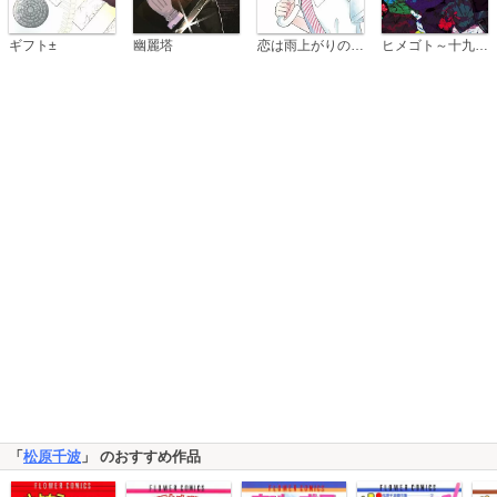
恋は雨上がりのように
ギフト±
幽麗塔
ヒメゴト～十九歳の制服～
「
松原千波
」 のおすすめ作品