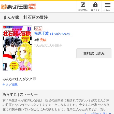
新規登録
ログイン
メニュー
まんが家 杜石蕗の冒険
少女
松原千波
（まつばらちなみ）
3巻
完結
1人
がお気に入り登録中
無料試し読み
みんなのまんがタグ
タグ編集
あらすじ | ストーリー
女子高生まんが家の杜石蕗は、担当の編集者に頼まれて売れっ子少女まんが家
の竹原もなみのアシスタントをすることになりました。少女まんが家という存
在に幻想を抱いている幼なじみの蜩とともに、仕事に入ったのですが、買い出
しに出た蜩がニセ札の束を拾ってきたために事件にまきこまれて・・・！？※
もっと詳細を見る▼