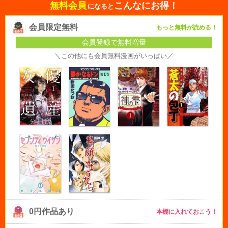
無料会員
こんなにお得！
になると
会員限定無料
もっと無料が読める！
会員登録で無料増量
＼この他にも会員無料漫画がいっぱい／
0円作品あり
本棚に入れておこう！