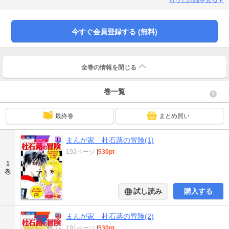
収録作品/しめきり直前ニセ札騒動/ESPER RIVAL/ファスナー全開男の野望
今すぐ会員登録する (無料)
全巻の情報を
閉じる
巻一覧
最終巻
まとめ買い
まんが家 杜石蕗の冒険(1)
192ページ
|
530pt
1
巻
試し読み
購入する
まんが家 杜石蕗の冒険(2)
191ページ
|
530pt