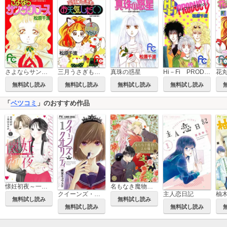
さよならサンタクロース
三月うさぎもお天気しだい
真珠の惑星
Hi－Fi PRODUCTS
無料試し読み
無料試し読み
無料試し読み
無料試し読み
「
ベツコミ
」のおすすめ作品
懐妊初夜～一途な社長は求愛の手を緩めない～
名もなき魔物と二人の騎士～そして婚約者は困惑する～
クイーンズ・クオリティ
主人恋日記
無料試し読み
無料試し読み
無料試し読み
無料試し読み