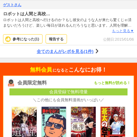
ゲストさん
ロボットは人間と高校…
ロボットは人間と高校へ行けるのか？もし彼女のような人が来たら驚くじゃ済
まないだろうけど、楽しい毎日が送れるんだろうなと思います。人間を理解す
るのは難しそうですが。。
もっと見る▼
参考になった(
1
)
報告する
公開日:
2015/01/06
全てのまんがレポを見る(1件)
無料会員
こんなにお得！
になると
会員限定無料
もっと無料が読める！
会員登録で無料増量
＼この他にも会員無料漫画がいっぱい／