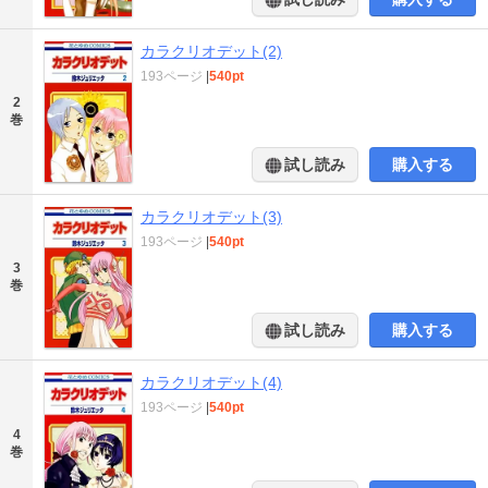
カラクリオデット(2)
193ページ
|
540pt
2
巻
試し読み
購入する
カラクリオデット(3)
193ページ
|
540pt
3
巻
試し読み
購入する
カラクリオデット(4)
193ページ
|
540pt
4
巻