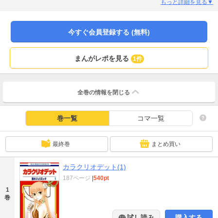
じようになりたい」と、博士に身体を改造するよう求めるが…!?
もっと詳細を見る▼
今すぐ会員登録する (無料)
まんがレポを見る
1件
全巻の情報を
閉じる
巻一覧
コマ一覧
最終巻
まとめ買い
カラクリオデット(1)
187ページ
|
540pt
1
巻
試し読み
購入する