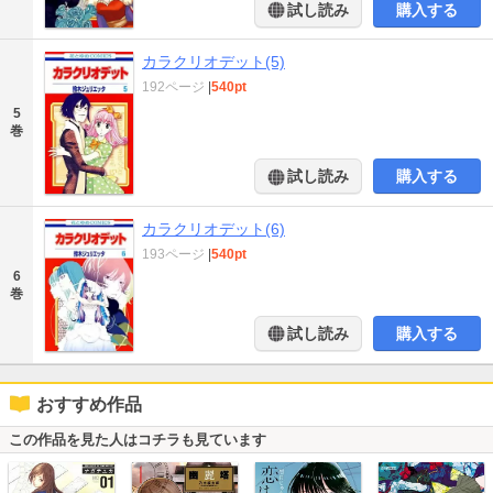
試し読み
購入する
カラクリオデット(5)
192ページ
|
540pt
5
巻
試し読み
購入する
カラクリオデット(6)
193ページ
|
540pt
6
巻
試し読み
購入する
おすすめ作品
この作品を見た人はコチラも見ています