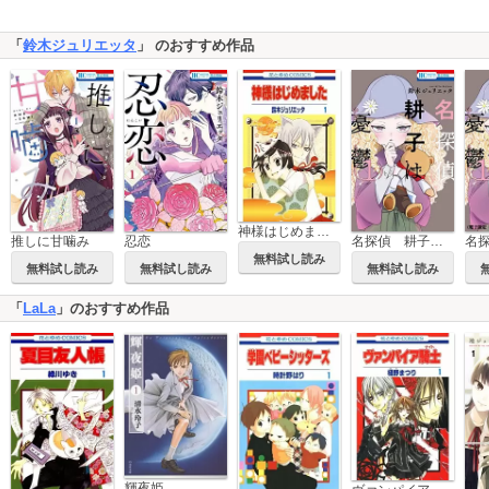
「
鈴木ジュリエッタ
」 のおすすめ作品
神様はじめました
推しに甘噛み
忍恋
名探偵 耕子は憂鬱
無料試し読み
無料試し読み
無料試し読み
無料試し読み
「
LaLa
」のおすすめ作品
輝夜姫