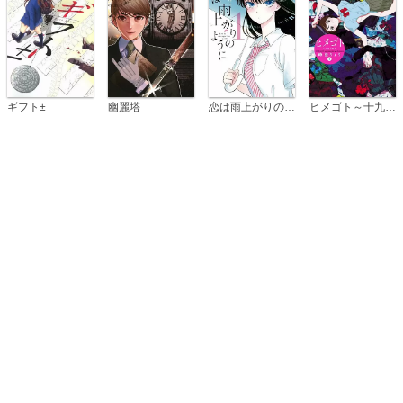
恋は雨上がりのように
ギフト±
幽麗塔
ヒメゴト～十九歳の制服～