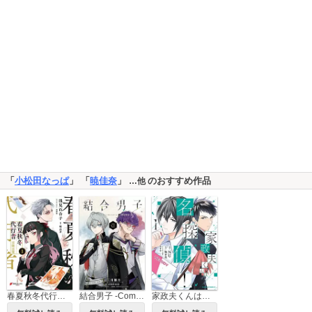
「
小松田なっぱ
」 「
暁佳奈
」
のおすすめ作品
…他
春夏秋冬代行者 百歌百葉
結合男子 -Commitments to Dawn-
家政夫くんは名探偵！