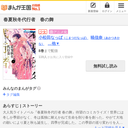
新規登録
ログイン
メニュー
春夏秋冬代行者 春の舞
少女
アニメ化
小松田なっぱ
暁佳奈
（こまつだなっぱ）
（あかつきか
…他▼
な）
8巻
まで配信
119人
がお気に入り登録中
無料試し読み
みんなのまんがタグ
タグ編集
あらすじ | ストーリー
大人気ライトノベル『春夏秋冬代行者 春の舞』待望のコミカライズ！世界には
冬しか季節がなく、冬は孤独に耐えかねて生命を削り春を創った。やがて大地
の願いにより夏と秋も誕生し、四季が完成した。この季節の巡り変わりを人の
子が担うことになり、役目を果たす者は“四季の代行者”と呼ばれた――。春を司
もっと詳細を見る▼