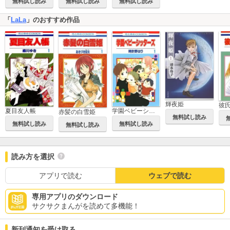
無料試し読み
無料試し読み
無料試し読み
「
LaLa
」のおすすめ作品
輝夜姫
彼
学園ベビーシッターズ
夏目友人帳
赤髪の白雪姫
無料試し読み
無料試し読み
無料試し読み
無料試し読み
読み方を選択
アプリで読む
ウェブで読む
専用アプリのダウンロード
サクサクまんがを読めて多機能！
新刊通知を受け取る