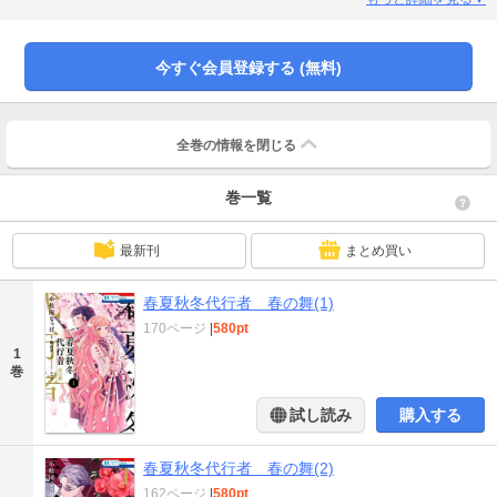
る代行者・花葉雛菊は護衛官・姫鷹さくらとともに、十年ぶりの春の顕現を果
たすため、『大和』の地を巡り始めるが…？季節を世に顕現する役割を持つ現
人神達とその護衛官達の切なくも美しい『春を巡る』物語、此処に開幕。
今すぐ会員登録する (無料)
全巻の情報を
閉じる
巻一覧
最新刊
まとめ買い
春夏秋冬代行者 春の舞(1)
170ページ
|
580pt
1
巻
試し読み
購入する
春夏秋冬代行者 春の舞(2)
162ページ
|
580pt