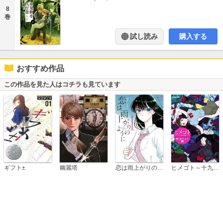
8
巻
試し読み
購入する
おすすめ作品
この作品を見た人はコチラも見ています
恋は雨上がりのように
ギフト±
幽麗塔
ヒメゴト～十九歳の制服～