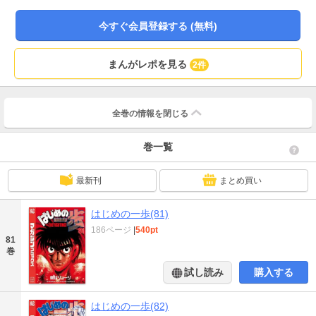
編!!
今すぐ会員登録する (無料)
まんがレポを見る
2件
全巻の情報を
閉じる
巻一覧
最新刊
まとめ買い
はじめの一歩(81)
186ページ
|
540pt
81
巻
試し読み
購入する
はじめの一歩(82)