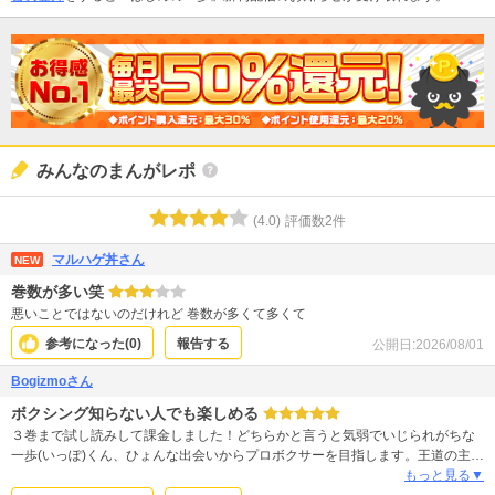
みんなのまんがレポ
(
4.0
)
評価数
2
件
マルハゲ丼さん
NEW
巻数が多い笑
悪いことではないのだけれど 巻数が多くて多くて
参考になった(
0
)
報告する
公開日:
2026/08/01
Bogizmoさん
ボクシング知らない人でも楽しめる
３巻まで試し読みして課金しました！どちらかと言うと気弱でいじられがちな
一歩(いっぽ)くん、ひょんな出会いからプロボクサーを目指します。王道の主人
公像にふさわしく、自身の才能に驕らず、真摯に無心に練習する姿に心打たれ
もっと見る▼