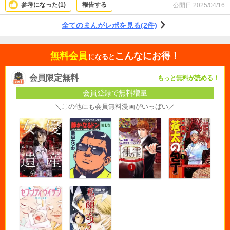
ます。窮地に立っても最後まで諦めない！昭和の絵柄とギャグもノスタルジッ
参考になった(
1
)
報告する
公開日:
2025/04/16
ク。
全てのまんがレポを見る(2件)
無料会員
こんなにお得！
になると
会員限定無料
もっと無料が読める！
会員登録で無料増量
＼この他にも会員無料漫画がいっぱい／