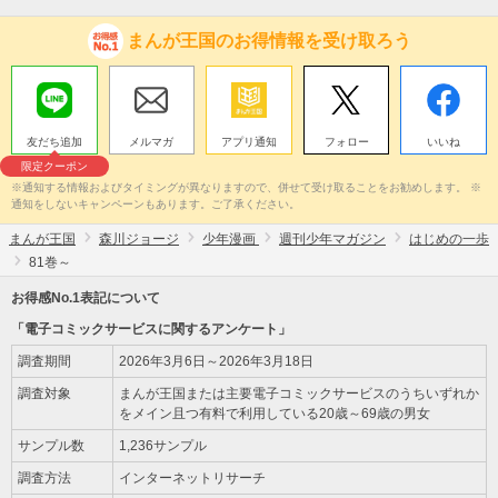
まんが王国のお得情報を受け取ろう
友だち追加
メルマガ
アプリ通知
フォロー
いいね
限定クーポン
※通知する情報およびタイミングが異なりますので、併せて受け取ることをお勧めします。 ※
通知をしないキャンペーンもあります。ご了承ください。
まんが王国
森川ジョージ
少年漫画
週刊少年マガジン
はじめの一歩
81巻～
お得感No.1表記について
「電子コミックサービスに関するアンケート」
調査期間
2026年3月6日～2026年3月18日
調査対象
まんが王国または主要電子コミックサービスのうちいずれか
をメイン且つ有料で利用している20歳～69歳の男女
サンプル数
1,236サンプル
調査方法
インターネットリサーチ