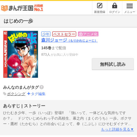
新規登録
ログイン
メニュー
はじめの一歩
少年
ベストセラー
アニメ化
森川ジョージ
（もりかわじょーじ）
145巻
まで配信
873人
がお気に入り登録中
無料試し読み
みんなのまんがタグ
ボクシング
タグ編集
あらすじ | ストーリー
ひたむき少年、一歩（いっぽ）登場!! 「強いって、一体どんな気持ちです
か？」 ドジでいじめられっ子の高校生、幕之内（まくのうち）一歩。ボクサ
ー・鷹村（たかむら）との出会いによって、拳（こぶし）にひそむダイナマイ
トパンチを呼び起こした！ プロボクサーへの夢を抱いた一歩は、鴨川（かも
もっと詳細を見る▼
がわ）ジムの入門テストに挑戦して……!? 感動の大ヒット作、ボクシング巨