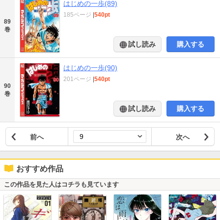
はじめの一歩(89)
185ページ
|
540pt
89
巻
試し読み
購入する
はじめの一歩(90)
201ページ
|
540pt
90
巻
試し読み
購入する
前へ
次へ
おすすめ作品
この作品を見た人はコチラも見ています