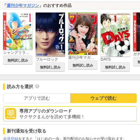
「
週刊少年マガジン
」のおすすめ作品
シャングリラ・フロンティア ～クソゲーハンター、神ゲーに挑まんとす～
ガ
週刊少年マガジン
ブルーロック
DAYS
無料試し読み
無料試し読み
無料試し読み
無料試し読み
読み方を選択
アプリで読む
ウェブで読む
専用アプリのダウンロード
サクサクまんがを読めて多機能！
新刊通知を受け取る
会員登録
をすると「はじめの一歩」新刊配信のお知らせが受け取れます。