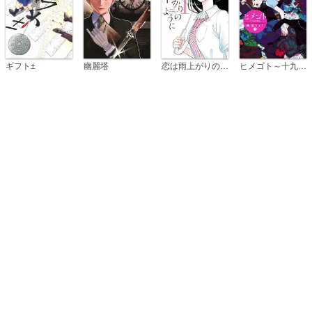
恋は雨上がりのように
ギフト±
幽麗塔
ヒメゴト～十九歳の制服～