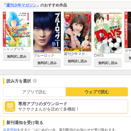
「
週刊少年マガジン
」のおすすめ作品
シャングリラ・フロンティア ～クソゲーハンター、神ゲーに挑まんとす～
ガ
週刊少年マガジン
ブルーロック
DAYS
無料試し読み
無料試し読み
無料試し読み
無料試し読み
読み方を選択
アプリで読む
ウェブで読む
専用アプリのダウンロード
サクサクまんがを読めて多機能！
新刊通知を受け取る
会員登録
をすると「はじめの一歩」新刊配信のお知らせが受け取れます。