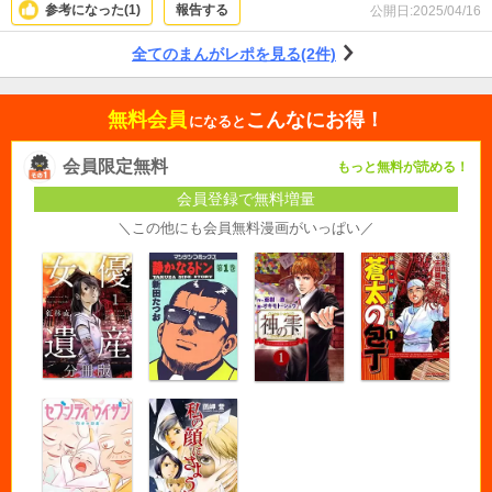
ます。窮地に立っても最後まで諦めない！昭和の絵柄とギャグもノスタルジッ
参考になった(
1
)
報告する
公開日:
2025/04/16
ク。
全てのまんがレポを見る(2件)
無料会員
こんなにお得！
になると
会員限定無料
もっと無料が読める！
会員登録で無料増量
＼この他にも会員無料漫画がいっぱい／