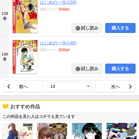
はじめの一歩(139)
204ページ
|
540pt
139
巻
試し読み
購入する
はじめの一歩(140)
204ページ
|
540pt
140
巻
試し読み
購入する
前へ
次へ
おすすめ作品
この作品を見た人はコチラも見ています