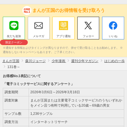
まんが王国のお得情報を受け取ろう
友だち追加
メルマガ
アプリ通知
フォロー
いいね
限定クーポン
※通知する情報およびタイミングが異なりますので、併せて受け取ることをお勧めします。 ※
通知をしないキャンペーンもあります。ご了承ください。
まんが王国
森川ジョージ
少年漫画
週刊少年マガジン
はじめの一歩
131巻～
お得感No.1表記について
「電子コミックサービスに関するアンケート」
調査期間
2026年3月6日～2026年3月18日
調査対象
まんが王国または主要電子コミックサービスのうちいずれか
をメイン且つ有料で利用している20歳～69歳の男女
サンプル数
1,236サンプル
調査方法
インターネットリサーチ