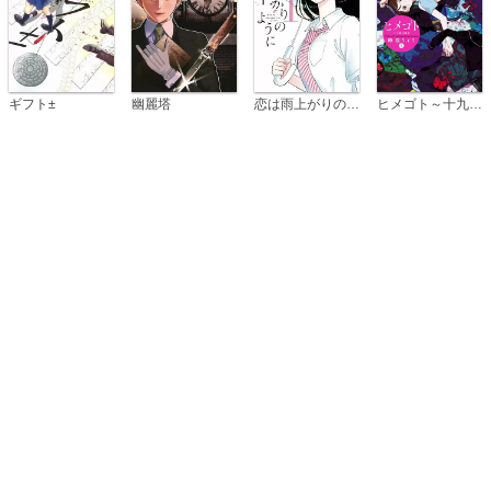
恋は雨上がりのように
ギフト±
幽麗塔
ヒメゴト～十九歳の制服～