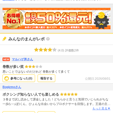
みんなのまんがレポ
(
4.0
)
評価数
2
件
マルハゲ丼さん
NEW
巻数が多い笑
悪いことではないのだけれど 巻数が多くて多くて
参考になった(
0
)
報告する
公開日:
2026/08/01
Bogizmoさん
ボクシング知らない人でも楽しめる
３巻まで試し読みして課金しました！どちらかと言うと気弱でいじられがちな
一歩(いっぽ)くん、ひょんな出会いからプロボクサーを目指します。王道の主人
公像にふさわしく、自身の才能に驕らず、真摯に無心に練習する姿に心打たれ
もっと見る▼