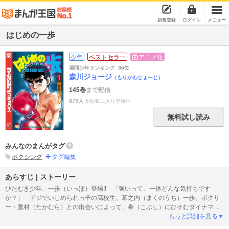
新規登録
ログイン
メニュー
はじめの一歩
少年
ベストセラー
アニメ化
週間少年ランキング
36位
森川ジョージ
（もりかわじょーじ）
145巻
まで配信
873人
がお気に入り登録中
無料試し読み
みんなのまんがタグ
ボクシング
タグ編集
あらすじ | ストーリー
ひたむき少年、一歩（いっぽ）登場!! 「強いって、一体どんな気持ちです
か？」 ドジでいじめられっ子の高校生、幕之内（まくのうち）一歩。ボクサ
ー・鷹村（たかむら）との出会いによって、拳（こぶし）にひそむダイナマイ
トパンチを呼び起こした！ プロボクサーへの夢を抱いた一歩は、鴨川（かも
もっと詳細を見る▼
がわ）ジムの入門テストに挑戦して……!? 感動の大ヒット作、ボクシング巨