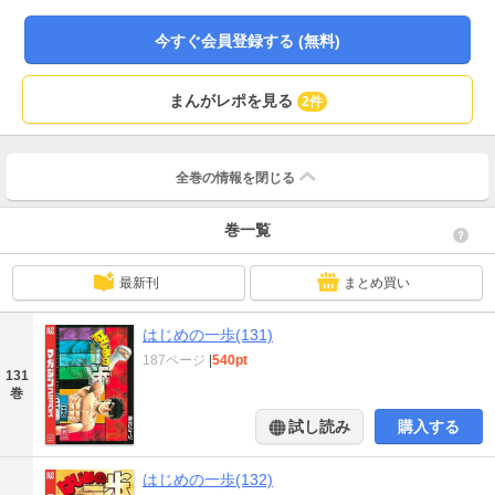
編!!
今すぐ会員登録する (無料)
まんがレポを見る
2件
全巻の情報を
閉じる
巻一覧
最新刊
まとめ買い
はじめの一歩(131)
187ページ
|
540pt
131
巻
試し読み
購入する
はじめの一歩(132)