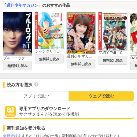
「
週刊少年マガジン
」のおすすめ作品
シャングリラ・フロンティア ～クソゲーハンター、神ゲーに挑まんとす～
FAIRY TAIL 100 YEARS QUEST
週刊少年マガジン
ブルーロック
DA
無料試し読み
無料試し読み
無料試し読み
無料試し読み
読み方を選択
アプリで読む
ウェブで読む
専用アプリのダウンロード
サクサクまんがを読めて多機能！
新刊通知を受け取る
会員登録
をすると「はじめの一歩」新刊配信のお知らせが受け取れます。