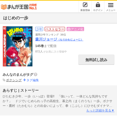
新規登録
ログイン
メニュー
はじめの一歩
少年
ベストセラー
アニメ化
週間少年ランキング
36位
森川ジョージ
（もりかわじょーじ）
145巻
まで配信
872人
がお気に入り登録中
無料試し読み
みんなのまんがタグ
ボクシング
タグ編集
あらすじ | ストーリー
ひたむき少年、一歩（いっぽ）登場!! 「強いって、一体どんな気持ちです
か？」 ドジでいじめられっ子の高校生、幕之内（まくのうち）一歩。ボクサ
ー・鷹村（たかむら）との出会いによって、拳（こぶし）にひそむダイナマイ
トパンチを呼び起こした！ プロボクサーへの夢を抱いた一歩は、鴨川（かも
もっと詳細を見る▼
がわ）ジムの入門テストに挑戦して……!? 感動の大ヒット作、ボクシング巨