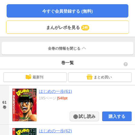
編!!
今すぐ会員登録する (無料)
まんがレポを見る
2件
全巻の情報を
閉じる
巻一覧
最新刊
まとめ買い
はじめの一歩(61)
195ページ
|
540pt
61
巻
試し読み
購入する
はじめの一歩(62)