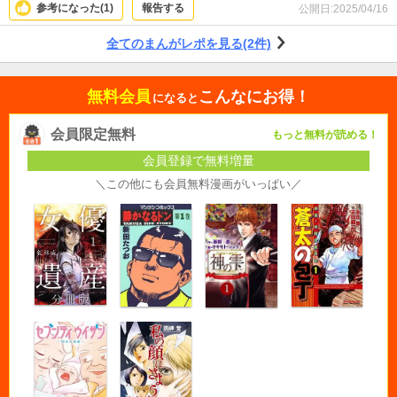
ます。窮地に立っても最後まで諦めない！昭和の絵柄とギャグもノスタルジッ
参考になった(
1
)
報告する
公開日:
2025/04/16
ク。
全てのまんがレポを見る(2件)
無料会員
こんなにお得！
になると
会員限定無料
もっと無料が読める！
会員登録で無料増量
＼この他にも会員無料漫画がいっぱい／