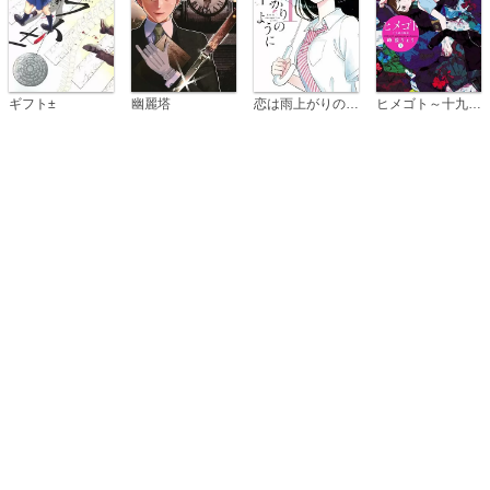
恋は雨上がりのように
ギフト±
幽麗塔
ヒメゴト～十九歳の制服～