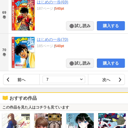
はじめの一歩(69)
187ページ
|
540pt
69
巻
試し読み
購入する
はじめの一歩(70)
185ページ
|
540pt
70
巻
試し読み
購入する
前へ
次へ
おすすめ作品
この作品を見た人はコチラも見ています