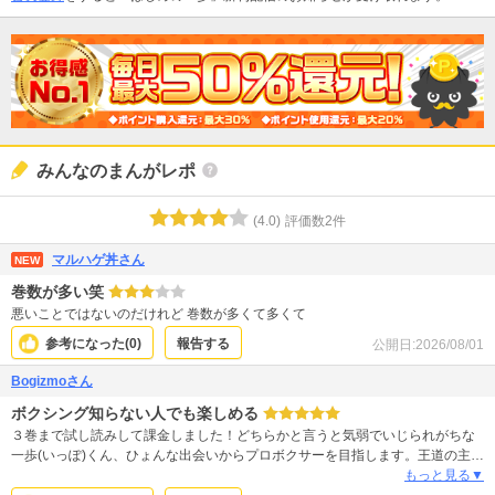
みんなのまんがレポ
(
4.0
)
評価数
2
件
マルハゲ丼さん
NEW
巻数が多い笑
悪いことではないのだけれど 巻数が多くて多くて
参考になった(
0
)
報告する
公開日:
2026/08/01
Bogizmoさん
ボクシング知らない人でも楽しめる
３巻まで試し読みして課金しました！どちらかと言うと気弱でいじられがちな
一歩(いっぽ)くん、ひょんな出会いからプロボクサーを目指します。王道の主人
公像にふさわしく、自身の才能に驕らず、真摯に無心に練習する姿に心打たれ
もっと見る▼