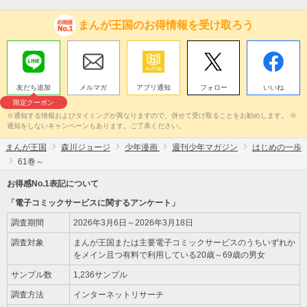
まんが王国のお得情報を受け取ろう
友だち追加
メルマガ
アプリ通知
フォロー
いいね
限定クーポン
※通知する情報およびタイミングが異なりますので、併せて受け取ることをお勧めします。 ※
通知をしないキャンペーンもあります。ご了承ください。
まんが王国
森川ジョージ
少年漫画
週刊少年マガジン
はじめの一歩
61巻～
お得感No.1表記について
「電子コミックサービスに関するアンケート」
調査期間
2026年3月6日～2026年3月18日
調査対象
まんが王国または主要電子コミックサービスのうちいずれか
をメイン且つ有料で利用している20歳～69歳の男女
サンプル数
1,236サンプル
調査方法
インターネットリサーチ