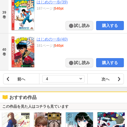
はじめの一歩(39)
187ページ
|
540pt
39
巻
試し読み
購入する
はじめの一歩(40)
181ページ
|
540pt
40
巻
試し読み
購入する
前へ
次へ
おすすめ作品
この作品を見た人はコチラも見ています