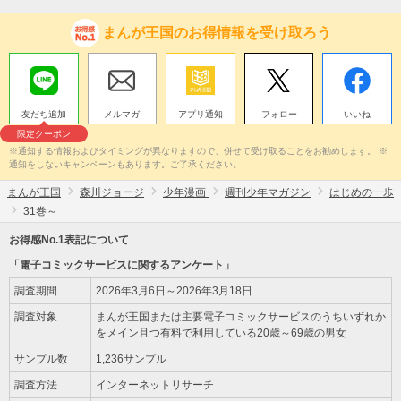
まんが王国のお得情報を受け取ろう
友だち追加
メルマガ
アプリ通知
フォロー
いいね
限定クーポン
※通知する情報およびタイミングが異なりますので、併せて受け取ることをお勧めします。 ※
通知をしないキャンペーンもあります。ご了承ください。
まんが王国
森川ジョージ
少年漫画
週刊少年マガジン
はじめの一歩
31巻～
お得感No.1表記について
「電子コミックサービスに関するアンケート」
調査期間
2026年3月6日～2026年3月18日
調査対象
まんが王国または主要電子コミックサービスのうちいずれか
をメイン且つ有料で利用している20歳～69歳の男女
サンプル数
1,236サンプル
調査方法
インターネットリサーチ