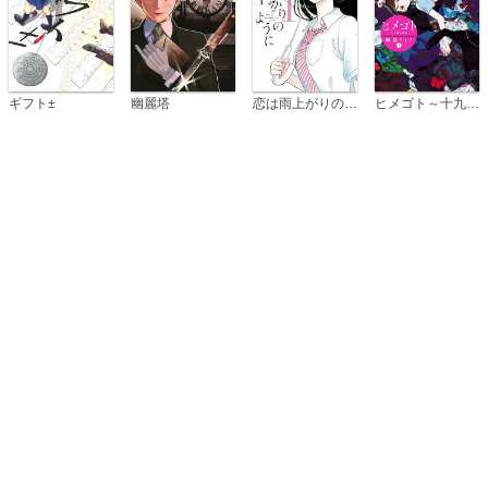
恋は雨上がりのように
ギフト±
幽麗塔
ヒメゴト～十九歳の制服～