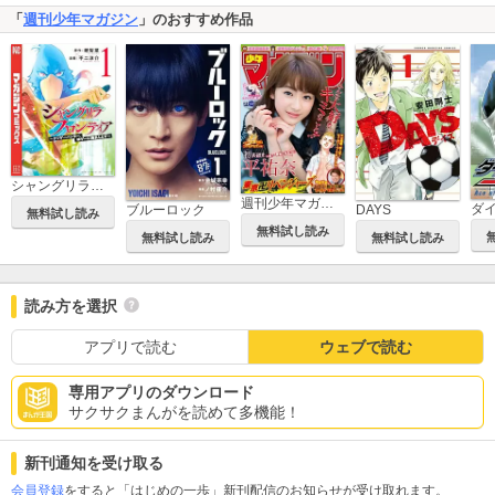
「
週刊少年マガジン
」のおすすめ作品
シャングリラ・フロンティア ～クソゲーハンター、神ゲーに挑まんとす～
週刊少年マガジン
ダ
ブルーロック
DAYS
無料試し読み
無料試し読み
無料試し読み
無料試し読み
読み方を選択
アプリで読む
ウェブで読む
専用アプリのダウンロード
サクサクまんがを読めて多機能！
新刊通知を受け取る
会員登録
をすると「はじめの一歩」新刊配信のお知らせが受け取れます。