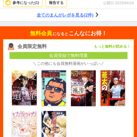
ます。窮地に立っても最後まで諦めない！昭和の絵柄とギャグもノスタルジッ
参考になった(
1
)
報告する
公開日:
2025/04/16
ク。
全てのまんがレポを見る(2件)
無料会員
こんなにお得！
になると
会員限定無料
もっと無料が読める！
会員登録で無料増量
＼この他にも会員無料漫画がいっぱい／