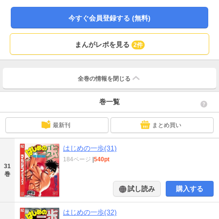
編!!
今すぐ会員登録する (無料)
まんがレポを見る
2件
全巻の情報を
閉じる
巻一覧
最新刊
まとめ買い
はじめの一歩(31)
184ページ
|
540pt
31
巻
試し読み
購入する
はじめの一歩(32)