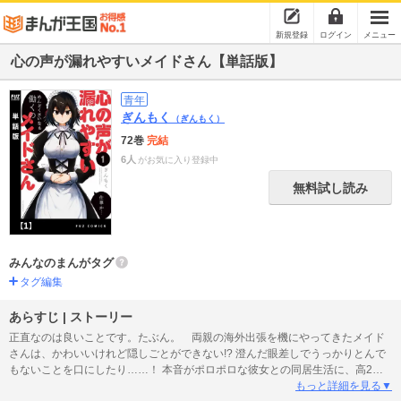
新規登録
ログイン
メニュー
心の声が漏れやすいメイドさん【単話版】
青年
ぎんもく
（ぎんもく）
72巻
完結
6人
がお気に入り登録中
無料試し読み
みんなのまんがタグ
タグ編集
あらすじ | ストーリー
正直なのは良いことです。たぶん。 両親の海外出張を機にやってきたメイド
さんは、かわいいけれど隠しごとができない!? 澄んだ眼差しでうっかりとんで
もないことを口にしたり……！ 本音がポロポロな彼女との同居生活に、高2男
子は翻弄されっぱなし!! twitterから連載化の著者・初コミックス。（※本電子書
もっと詳細を見る▼