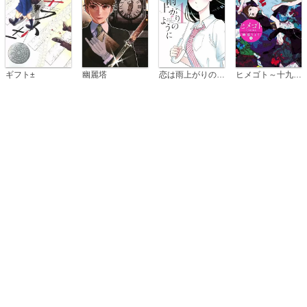
恋は雨上がりのように
ギフト±
幽麗塔
ヒメゴト～十九歳の制服～