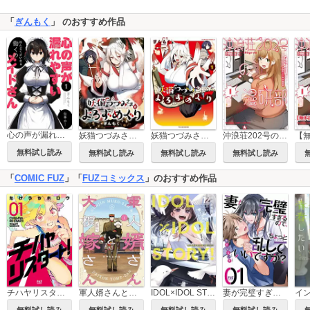
「
ぎんもく
」 のおすすめ作品
心の声が漏れやすいメイドさん
妖猫つづみさまのよろずめぐり 【連載版】
妖猫つづみさまのよろずめぐり
沖浪荘202号の漫研部
無料試し読み
無料試し読み
無料試し読み
無料試し読み
「
COMIC FUZ
」「
FUZコミックス
」のおすすめ作品
軍人婿さんと大根嫁さん
IDOL×IDOL STORY！
妻が完璧すぎるので、ちょっと乱していいですか？
チハヤリスタート！
無料試し読み
無料試し読み
無料試し読み