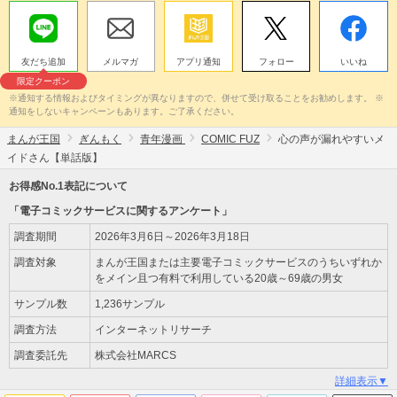
友だち追加
メルマガ
アプリ通知
フォロー
いいね
限定クーポン
※通知する情報およびタイミングが異なりますので、併せて受け取ることをお勧めします。 ※
通知をしないキャンペーンもあります。ご了承ください。
まんが王国
ぎんもく
青年漫画
COMIC FUZ
心の声が漏れやすいメ
イドさん【単話版】
お得感No.1表記について
「電子コミックサービスに関するアンケート」
調査期間
2026年3月6日～2026年3月18日
調査対象
まんが王国または主要電子コミックサービスのうちいずれか
をメイン且つ有料で利用している20歳～69歳の男女
サンプル数
1,236サンプル
調査方法
インターネットリサーチ
調査委託先
株式会社MARCS
詳細表示▼