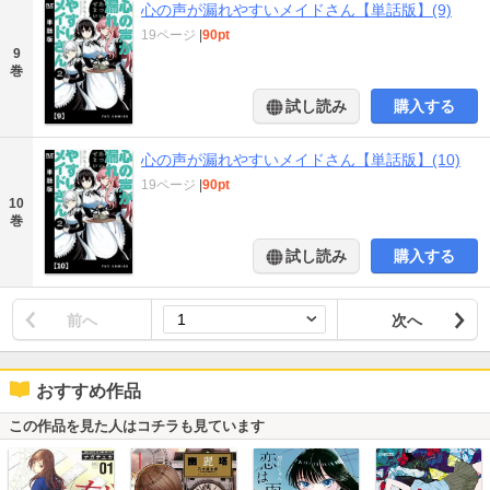
心の声が漏れやすいメイドさん【単話版】(9)
19ページ
|
90pt
9
巻
試し読み
購入する
心の声が漏れやすいメイドさん【単話版】(10)
19ページ
|
90pt
10
巻
試し読み
購入する
前へ
次へ
おすすめ作品
この作品を見た人はコチラも見ています