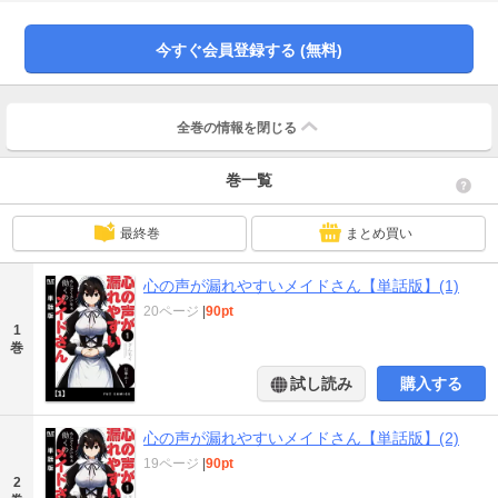
籍は「心の声が漏れやすいメイドさん」１巻に収録されたものです。重複購入
にご注意ください。）
今すぐ会員登録する (無料)
全巻の情報を
閉じる
巻一覧
最終巻
まとめ買い
心の声が漏れやすいメイドさん【単話版】(1)
20ページ
|
90pt
1
巻
試し読み
購入する
心の声が漏れやすいメイドさん【単話版】(2)
19ページ
|
90pt
2