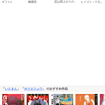
恋は雨上がりのように
ギフト±
幽麗塔
ヒメゴト～十九歳の制服～
「
いとまん
」 「
ホリエリュウ
」 のおすすめ作品