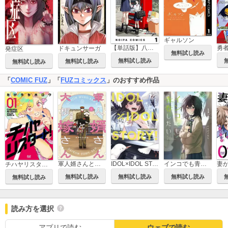
ギャルソン
【単話版】八尺様とコロポックル-215cmと135cmの女子高生-
ドキュンサーガ
発症区
無料試し読み
無料試し読み
無料試し読み
無料試し読み
「
COMIC FUZ
」「
FUZコミックス
」のおすすめ作品
軍人婿さんと大根嫁さん
IDOL×IDOL STORY！
インコでも青春したい
チハヤリスタート！
無料試し読み
無料試し読み
無料試し読み
無料試し読み
読み方を選択
アプリで読む
ウェブで読む