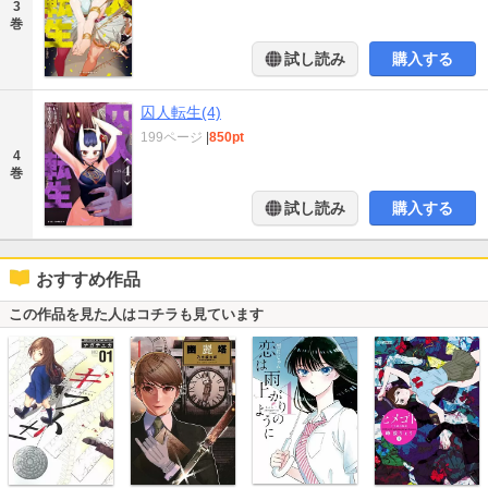
3
巻
試し読み
購入する
囚人転生(4)
199ページ
|
850pt
4
巻
試し読み
購入する
おすすめ作品
この作品を見た人はコチラも見ています