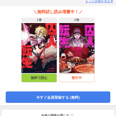
転生していて…!? 『ドキュンサーガ』のいとまん＆『勇者と魔王のラブコ
もっと詳細を見る▼
メ』ホリエリュウ、異端タッグの放つ衝撃の異世界サバイバル！
＼無料試し読み増量中！／
1巻
2巻
無料で読む
割引中
今すぐ会員登録する (無料)
全巻の情報を
閉じる