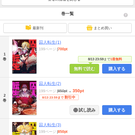
巻一覧
最新刊
まとめ買い
囚人転生(1)
199ページ
|
700pt
1
巻
8/13 23:59
まで
1冊無料
無料で読む
購入する
囚人転生(2)
350pt
199ページ
|
850pt
→
2
割引中
8/13 23:59まで
巻
試し読み
購入する
囚人転生(3)
199ページ
|
850pt