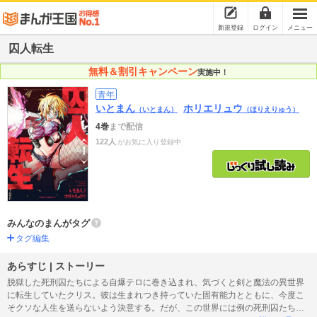
新規登録
ログイン
メニュー
囚人転生
無料＆割引キャンペーン
実施中！
青年
いとまん
ホリエリュウ
（いとまん）
（ほりえりゅう）
4巻
まで配信
122人
がお気に入り登録中
みんなのまんがタグ
タグ編集
あらすじ | ストーリー
脱獄した死刑囚たちによる自爆テロに巻き込まれ、気づくと剣と魔法の異世界
に転生していたクリス。彼は生まれつき持っていた固有能力とともに、今度こ
そクソな人生を送らないよう決意する。だが、この世界には例の死刑囚たちも