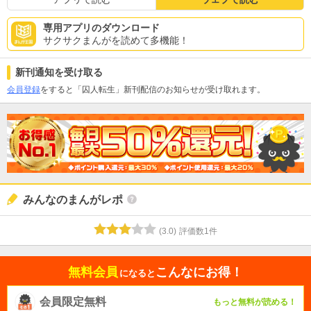
専用アプリのダウンロード
サクサクまんがを読めて多機能！
新刊通知を受け取る
会員登録
をすると「囚人転生」新刊配信のお知らせが受け取れます。
みんなのまんがレポ
(
3.0
)
評価数
1
件
無料会員
こんなにお得！
になると
会員限定無料
もっと無料が読める！