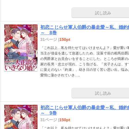
試し読み
初恋こじらせ軍人伯爵の暴走愛～私、婚約
～ 8巻
31ページ |
150pt
「これ以上…私を待たせてはいけませんよ？」愛が重い
当主が借金を遺して急逝したため、没落寸前の相馬伯爵
の男爵家とお見合いをすることにした。ところが両家の
家の長男・忠士が現れ、こう告げる。「光子さんは、す
に覚えのない「約束」、幼き日の甘く苦い思い出。悩み
愛情に蕩かされていき…。
試し読み
初恋こじらせ軍人伯爵の暴走愛～私、婚約
～ 9巻
31ページ |
150pt
「これ以上…私を待たせてはいけませんよ？」愛が重い