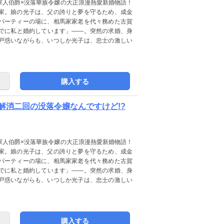
軍人伯爵×没落華族令嬢の大正浪漫熱愛新婚物語！
家。娘の光子は、父の誇りと夢を守るため、成金
パーティーの場に、相馬家家老を代々務めた古賀
でに私と婚約しています」――。突然の求婚、身
戸惑いながらも、いつしか光子は、忠士の激しい
購入する
解消二回の没落令嬢なんですけど!?
軍人伯爵×没落華族令嬢の大正浪漫熱愛新婚物語！
家。娘の光子は、父の誇りと夢を守るため、成金
パーティーの場に、相馬家家老を代々務めた古賀
でに私と婚約しています」――。突然の求婚、身
戸惑いながらも、いつしか光子は、忠士の激しい
購入する