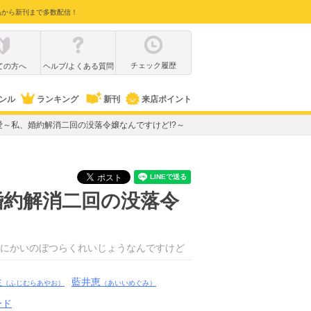
品から新刊まで多数配信！
チェック履歴
ての方へ
ヘルプ/よくある質問
ンル
ランキング
新刊
来店ポイント
～私、婚約解消二回の没落令嬢なんですけど!?～
婚約解消二回の没落令
にかいのぼつらくれいじょうなんですけど
生
藍井恵
（ふじむらあやお）
（あいいめぐみ）
ード