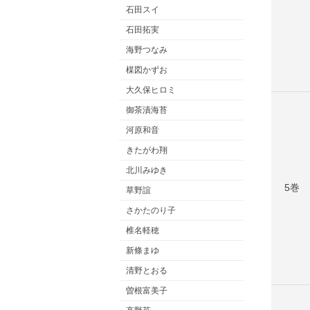
石田スイ
石田拓実
海野つなみ
楳図かずお
大久保ヒロミ
御茶漬海苔
河原和音
きたがわ翔
北川みゆき
5巻
草野誼
さかたのり子
椎名軽穂
新條まゆ
清野とおる
曽根富美子