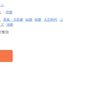
オン
画
恋愛
ス
貴族・大富豪
結婚
純愛
大正時代
コ
イズ
溺愛
で配信