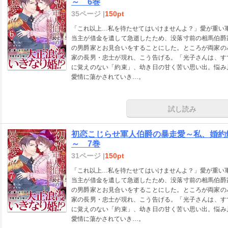
～ 6巻
35ページ |
150pt
「これ以上…私を待たせてはいけませんよ？」愛が重い
当主が借金を遺して急逝したため、没落寸前の相馬伯爵
の男爵家とお見合いをすることにした。ところが両家の
家の長男・忠士が現れ、こう告げる。「光子さんは、す
に覚えのない「約束」、幼き日の甘く苦い思い出。悩み
愛情に蕩かされていき…。
試し読み
初恋こじらせ軍人伯爵の暴走愛～私、婚約
～ 7巻
31ページ |
150pt
「これ以上…私を待たせてはいけませんよ？」愛が重い
当主が借金を遺して急逝したため、没落寸前の相馬伯爵
の男爵家とお見合いをすることにした。ところが両家の
家の長男・忠士が現れ、こう告げる。「光子さんは、す
に覚えのない「約束」、幼き日の甘く苦い思い出。悩み
愛情に蕩かされていき…。