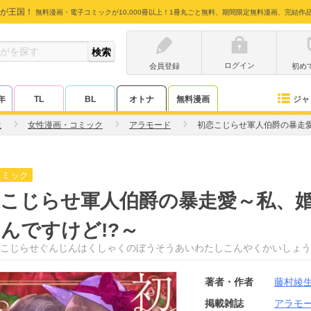
が王国！
無料漫画・電子コミックが10,000冊以上！1冊丸ごと無料、期間限定無料漫画、完結作
ログイン
会員登録
初め
ジャ
年
TL
BL
オトナ
無料漫画
生
女性漫画・コミック
アラモード
初恋こじらせ軍人伯爵の暴走愛
コミック
恋こじらせ軍人伯爵の暴走愛～私、
んですけど!?～
こじらせぐんじんはくしゃくのぼうそうあいわたしこんやくかいしょう
著者・作者
藤村綾
掲載雑誌
アラモ