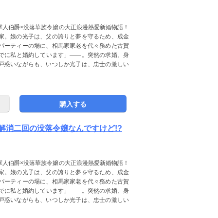
軍人伯爵×没落華族令嬢の大正浪漫熱愛新婚物語！
家。娘の光子は、父の誇りと夢を守るため、成金
パーティーの場に、相馬家家老を代々務めた古賀
でに私と婚約しています」――。突然の求婚、身
戸惑いながらも、いつしか光子は、忠士の激しい
購入する
解消二回の没落令嬢なんですけど!?
軍人伯爵×没落華族令嬢の大正浪漫熱愛新婚物語！
家。娘の光子は、父の誇りと夢を守るため、成金
パーティーの場に、相馬家家老を代々務めた古賀
でに私と婚約しています」――。突然の求婚、身
戸惑いながらも、いつしか光子は、忠士の激しい