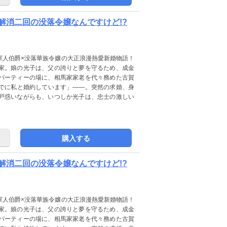
解消二回の没落令嬢なんですけど!?
軍人伯爵×没落華族令嬢の大正浪漫熱愛新婚物語！
家。娘の光子は、父の誇りと夢を守るため、成金
パーティーの場に、相馬家家老を代々務めた古賀
でに私と婚約しています」――。突然の求婚、身
戸惑いながらも、いつしか光子は、忠士の激しい
購入する
解消二回の没落令嬢なんですけど!?
軍人伯爵×没落華族令嬢の大正浪漫熱愛新婚物語！
家。娘の光子は、父の誇りと夢を守るため、成金
パーティーの場に、相馬家家老を代々務めた古賀