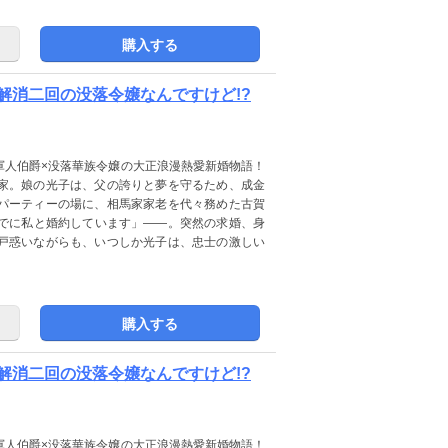
購入する
解消二回の没落令嬢なんですけど!?
軍人伯爵×没落華族令嬢の大正浪漫熱愛新婚物語！
家。娘の光子は、父の誇りと夢を守るため、成金
パーティーの場に、相馬家家老を代々務めた古賀
でに私と婚約しています」――。突然の求婚、身
戸惑いながらも、いつしか光子は、忠士の激しい
購入する
解消二回の没落令嬢なんですけど!?
軍人伯爵×没落華族令嬢の大正浪漫熱愛新婚物語！