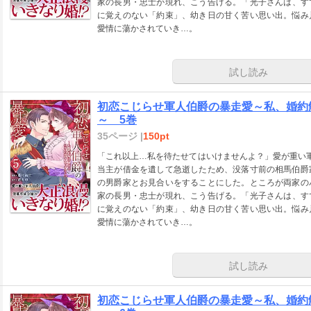
家の長男・忠士が現れ、こう告げる。「光子さんは、す
に覚えのない「約束」、幼き日の甘く苦い思い出。悩み
愛情に蕩かされていき…。
試し読み
初恋こじらせ軍人伯爵の暴走愛～私、婚約
～ 5巻
35ページ |
150pt
「これ以上…私を待たせてはいけませんよ？」愛が重い
当主が借金を遺して急逝したため、没落寸前の相馬伯爵
の男爵家とお見合いをすることにした。ところが両家の
家の長男・忠士が現れ、こう告げる。「光子さんは、す
に覚えのない「約束」、幼き日の甘く苦い思い出。悩み
愛情に蕩かされていき…。
試し読み
初恋こじらせ軍人伯爵の暴走愛～私、婚約