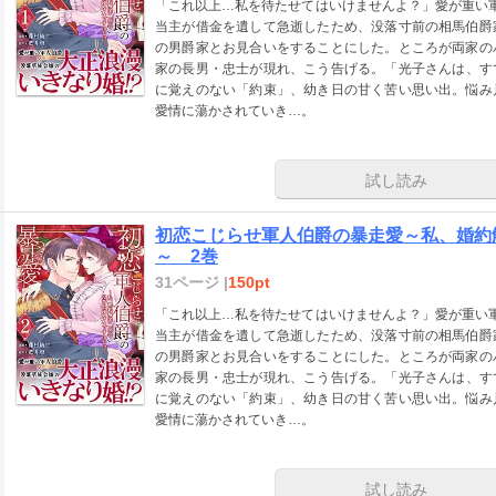
「これ以上…私を待たせてはいけませんよ？」愛が重い
当主が借金を遺して急逝したため、没落寸前の相馬伯爵
の男爵家とお見合いをすることにした。ところが両家の
家の長男・忠士が現れ、こう告げる。「光子さんは、す
に覚えのない「約束」、幼き日の甘く苦い思い出。悩み
愛情に蕩かされていき…。
試し読み
初恋こじらせ軍人伯爵の暴走愛～私、婚約
～ 2巻
31ページ |
150pt
「これ以上…私を待たせてはいけませんよ？」愛が重い
当主が借金を遺して急逝したため、没落寸前の相馬伯爵
の男爵家とお見合いをすることにした。ところが両家の
家の長男・忠士が現れ、こう告げる。「光子さんは、す
に覚えのない「約束」、幼き日の甘く苦い思い出。悩み
愛情に蕩かされていき…。
試し読み