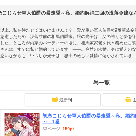
恋こじらせ軍人伯爵の暴走愛～私、婚約解消二回の没落令嬢なんで
れ以上…私を待たせてはいけませんよ？」愛が重い軍人伯爵×没落華族令
て急逝したため、没落寸前の相馬伯爵家。娘の光子は、父の誇りと夢を
にした。ところが両家のパーティーの場に、相馬家家老を代々務めた古
子さんは、すでに私と婚約しています」――。突然の求婚、身に覚えの
戸惑いながらも、いつしか光子は、忠士の激しい愛情に蕩かされていき
巻一覧
最新刊
初恋こじらせ軍人伯爵の暴走愛～私、婚約
～ 1巻
33ページ |
150pt