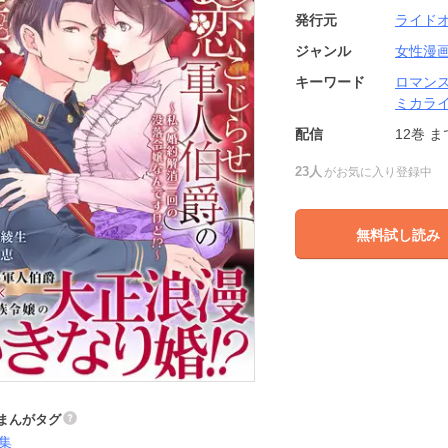
発行元
ライド
ジャンル
女性漫
キーワード
ロマン
ミカラ
配信
12巻
ま
23人
がお気に入り登録中
無料試し読み
まんがタグ
集