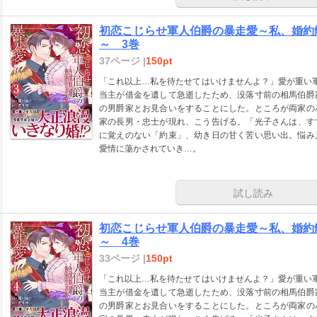
初恋こじらせ軍人伯爵の暴走愛～私、婚約
～ 3巻
37ページ |
150pt
「これ以上…私を待たせてはいけませんよ？」愛が重い
当主が借金を遺して急逝したため、没落寸前の相馬伯爵
の男爵家とお見合いをすることにした。ところが両家の
家の長男・忠士が現れ、こう告げる。「光子さんは、す
に覚えのない「約束」、幼き日の甘く苦い思い出。悩み
愛情に蕩かされていき…。
試し読み
初恋こじらせ軍人伯爵の暴走愛～私、婚約
～ 4巻
33ページ |
150pt
「これ以上…私を待たせてはいけませんよ？」愛が重い
当主が借金を遺して急逝したため、没落寸前の相馬伯爵
の男爵家とお見合いをすることにした。ところが両家の