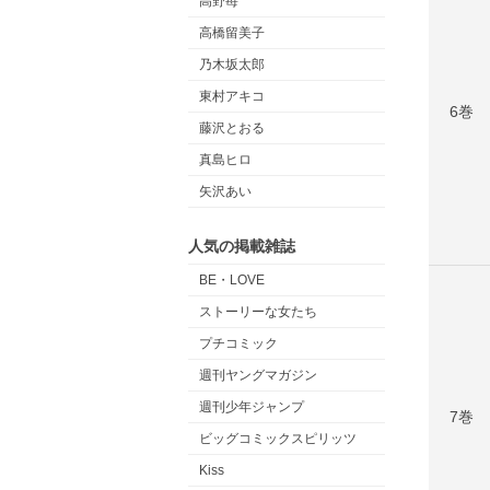
高野苺
高橋留美子
乃木坂太郎
東村アキコ
6巻
藤沢とおる
真島ヒロ
矢沢あい
人気の掲載雑誌
BE・LOVE
ストーリーな女たち
プチコミック
週刊ヤングマガジン
週刊少年ジャンプ
7巻
ビッグコミックスピリッツ
Kiss