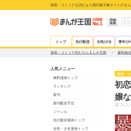
漫画・コミックを読むなら国内最大級サイトのまん
詳細
検索
トップ
先行配信
女性/少女
青年/少
漫画・コミック読むならまんが王国
藤村綾
人気メニュー
漫画・
無料漫画トップ
初
ランキング
嬢な
新刊
新刊配信予定
はつこい
ジャンル
先行配信漫画トップ
女性・少女漫画トップ