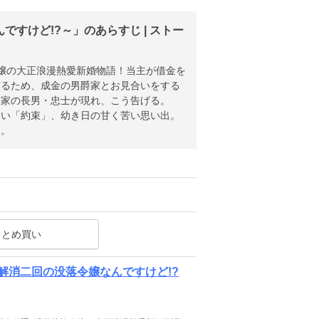
すけど!?～」のあらすじ | ストー
嬢の大正浪漫熱愛新婚物語！当主が借金を
守るため、成金の男爵家とお見合いをする
賀家の長男・忠士が現れ、こう告げる。
ない「約束」、幼き日の甘く苦い思い出。
…。
まとめ買い
解消二回の没落令嬢なんですけど!?