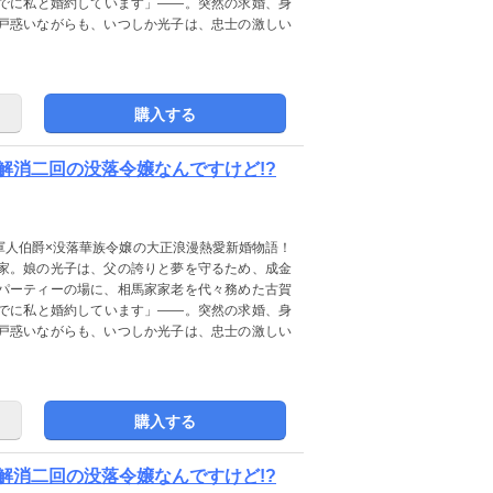
でに私と婚約しています」――。突然の求婚、身
戸惑いながらも、いつしか光子は、忠士の激しい
購入する
解消二回の没落令嬢なんですけど!?
軍人伯爵×没落華族令嬢の大正浪漫熱愛新婚物語！
家。娘の光子は、父の誇りと夢を守るため、成金
パーティーの場に、相馬家家老を代々務めた古賀
でに私と婚約しています」――。突然の求婚、身
戸惑いながらも、いつしか光子は、忠士の激しい
購入する
解消二回の没落令嬢なんですけど!?