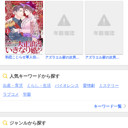
初恋こじらせ軍人伯爵の暴走愛～私、婚約解消二回の没落令嬢なんですけど!?～
アズラエル家の次男は半魔
アズラエル家の次男は半魔（分冊版）
人気キーワードから探す
出産・育児
くらし・生活
バイオレンス
愛憎劇
ミステリー
ラブコメ
学園
キーワード一覧
ジャンルから探す