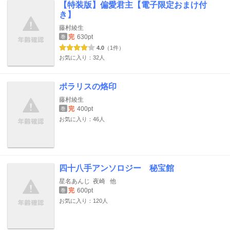
【特装版】偏愛君主【電子限定おまけ付
き】
藤村綾生
完
630pt
巻
4.0
（1件）
お気に入り：32人
ポラリスの烙印
藤村綾生
完
400pt
巻
お気に入り：46人
四十八手アンソロジー 秘宝館
星名あんじ
夜崎
他
完
600pt
巻
お気に入り：120人