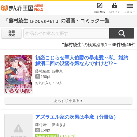
新規登録
ログイン
メニュー
「藤村綾生
」の漫画・コミック一覧
（ふじむらあやお）
詳細
検索
"藤村綾生"
の検索結果
1～45件/全45件
初恋こじらせ軍人伯爵の暴走愛～私、婚約
解消二回の没落令嬢なんですけど!?～
藤村綾生
藍井恵
150pt
巻
お気に入り：23人
あらすじを見る▼
アズラエル家の次男は半魔（分冊版）
藤村綾生
伊達きよ
150pt
巻
3冊無料増量
8/16まで