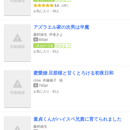
5.0
（1件）
お気に入り：39人
アズラエル家の次男は半魔
藤村綾生
伊達きよ
800pt
巻
1冊無料増量
8/16まで
お気に入り：53人
蜜愛婚 旦那様と甘くとろける初夜日和
crow
井藤楊子
他
700pt
巻
お気に入り：81人
童貞くんがハイスペ兄貴に育てられました
藤村綾生