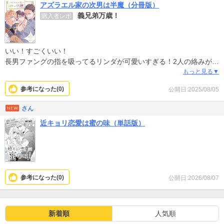
アズラエル家の次男は半魔（分冊版）
義兄弟万歳！
購入者レポ
いい！すごくいい！
長男ファングの指を吸ってるリンダが可愛いすぎる！2人の絡みが色
っぽくてとても良いです。カインの嫉妬もいいスパイスになればい
もっと見る▼
いな〜
参考になった(
0
)
公開日:2025/08/05
さん
近キョリ恋愛は蜜の味（単話版）
参考になった(
0
)
公開日:2026/08/07
新着順
人気順