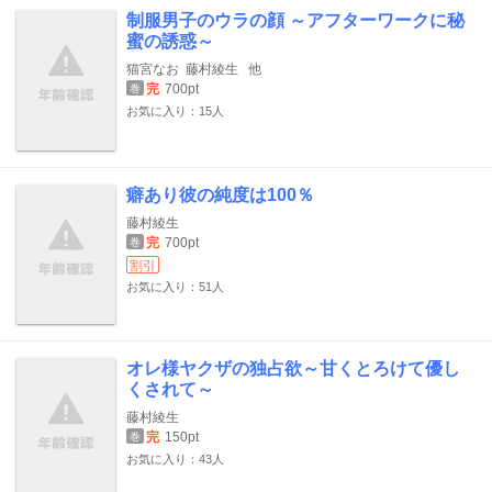
制服男子のウラの顔 ～アフターワークに秘
蜜の誘惑～
猫宮なお
藤村綾生
他
完
700pt
巻
お気に入り：15人
癖あり彼の純度は100％
藤村綾生
完
700pt
巻
割引
お気に入り：51人
オレ様ヤクザの独占欲～甘くとろけて優し
くされて～
藤村綾生
完
150pt
巻
お気に入り：43人