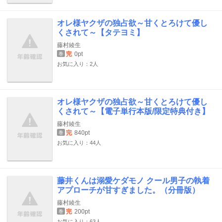
オレ様ヤクザの独占欲～甘くとろけて優し
くされて～【タテヨミ】
藤村綾生
完
0pt
巻
お気に入り：2人
オレ様ヤクザの独占欲～甘くとろけて優し
くされて～【電子単行本版/限定特典付き】
藤村綾生
完
840pt
巻
お気に入り：44人
藤井くんは溺愛ケダモノ クール男子の執着
アプローチが甘すぎました。（分冊版）
藤村綾生
完
200pt
巻
お気に入り：63人