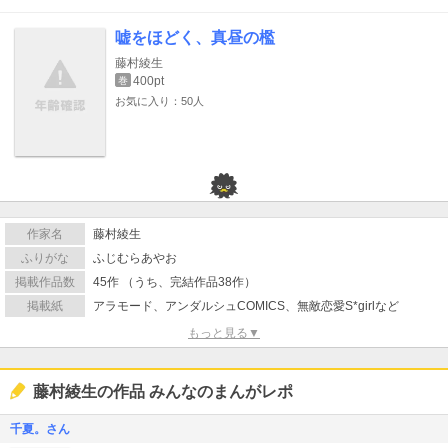
嘘をほどく、真昼の檻
藤村綾生
400pt
巻
お気に入り：50人
作家名
藤村綾生
ふりがな
ふじむらあやお
掲載作品数
45作 （うち、完結作品38作）
掲載紙
アラモード、アンダルシュCOMICS、無敵恋愛S*girlなど
もっと見る▼
藤村綾生の作品 みんなのまんがレポ
千夏。さん