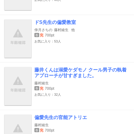
ドS先生の偏愛教室
倖月さちの
藤村綾生
他
完
700pt
巻
お気に入り：53人
藤井くんは溺愛ケダモノ クール男子の執着
アプローチが甘すぎました。
藤村綾生
完
700pt
巻
お気に入り：32人
偏愛先生の官能アトリエ
藤村綾生
完
700pt
巻