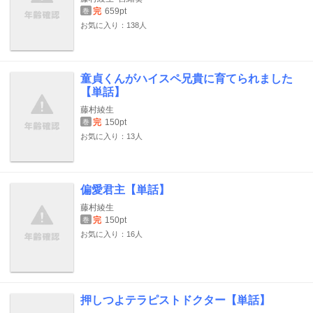
完
659pt
巻
お気に入り：138人
童貞くんがハイスペ兄貴に育てられました
【単話】
藤村綾生
完
150pt
巻
お気に入り：13人
偏愛君主【単話】
藤村綾生
完
150pt
巻
お気に入り：16人
押しつよテラピストドクター【単話】