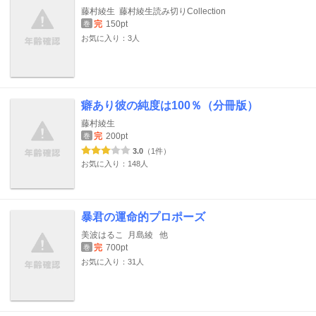
藤村綾生
藤村綾生読み切りCollection
完
150pt
巻
お気に入り：3人
癖あり彼の純度は100％（分冊版）
藤村綾生
完
200pt
巻
3.0
（1件）
お気に入り：148人
暴君の運命的プロポーズ
美波はるこ
月島綾
他
完
700pt
巻
お気に入り：31人