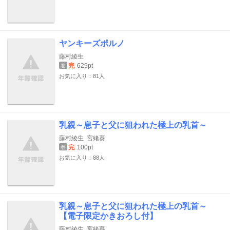
ヤンキーズポルノ
藤村綾生
完
629pt
巻
お気に入り：81人
乳親～息子と父に狙われた極上の乳首～
藤村綾生
宮緒葵
完
100pt
巻
お気に入り：88人
乳親～息子と父に狙われた極上の乳首～
【電子限定かきおろし付】
藤村綾生
宮緒葵