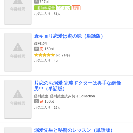
727pt
巻
1冊無料増量
8/9まで
割引
お気に入り：51人
近キョリ恋愛は蜜の味（単話版）
藤村綾生
完
150pt
巻
5.0
（1件）
お気に入り：4人
片恋のち溺愛 完璧ドクターは奥手な絶倫
男!?（単話版）
藤村綾生
藤村綾生読み切りCollection
完
150pt
巻
お気に入り：15人
溺愛先生と秘蜜のレッスン（単話版）