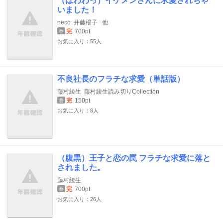
（はわわっ）イケメンさんに求愛されちゃ
いました！
neco
井藤楊子
他
完
700pt
巻
お気に入り：55人
不良社長のフラチな求愛（単話版）
藤村綾生
藤村綾生読み切りCollection
完
150pt
巻
お気に入り：8人
（腹黒）王子と恋の罠 フラチな求愛に落と
されました。
藤村綾生
完
700pt
巻
お気に入り：26人