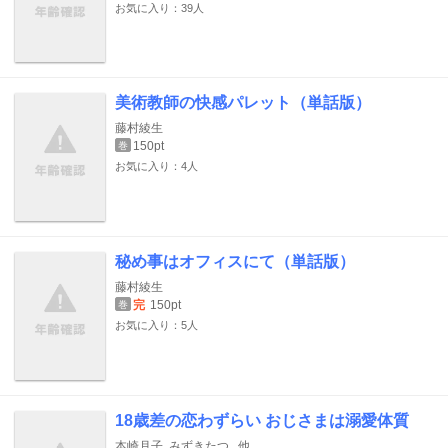
お気に入り：39人
美術教師の快感パレット（単話版）
藤村綾生
150pt
巻
お気に入り：4人
秘め事はオフィスにて（単話版）
藤村綾生
完
150pt
巻
お気に入り：5人
18歳差の恋わずらい おじさまは溺愛体質
本崎月子
みずきたつ
他