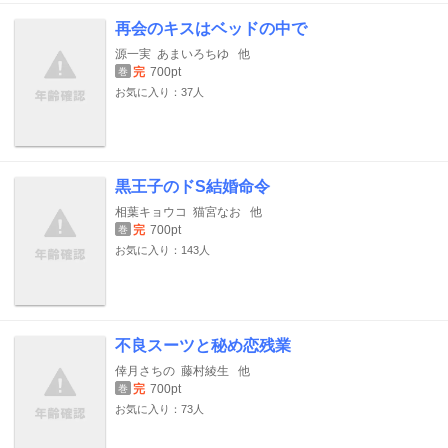
再会のキスはベッドの中で
源一実
あまいろちゆ
他
完
700pt
巻
お気に入り：37人
黒王子のドS結婚命令
相葉キョウコ
猫宮なお
他
完
700pt
巻
お気に入り：143人
不良スーツと秘め恋残業
倖月さちの
藤村綾生
他
完
700pt
巻
お気に入り：73人