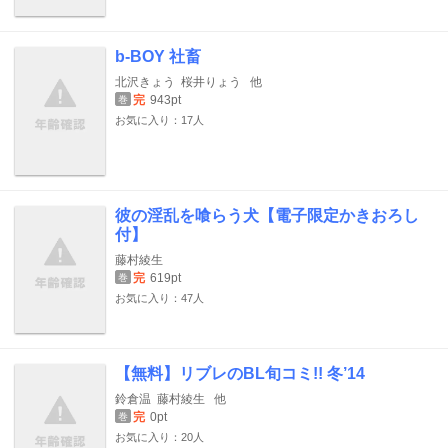
b-BOY 社畜
北沢きょう
桜井りょう
他
完
943pt
巻
お気に入り：17人
彼の淫乱を喰らう犬【電子限定かきおろし
付】
藤村綾生
完
619pt
巻
お気に入り：47人
【無料】リブレのBL旬コミ!! 冬’14
鈴倉温
藤村綾生
他
完
0pt
巻
お気に入り：20人