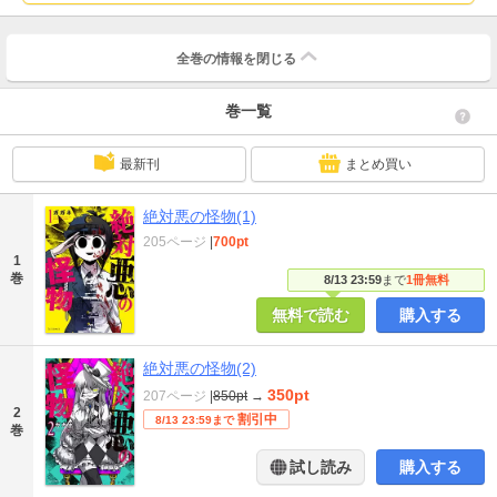
全巻の情報を
閉じる
巻一覧
最新刊
まとめ買い
絶対悪の怪物(1)
205ページ
|
700pt
1
巻
8/13 23:59
まで
1冊無料
無料で読む
購入する
絶対悪の怪物(2)
350pt
207ページ
|
850pt
→
2
割引中
8/13 23:59まで
巻
試し読み
購入する