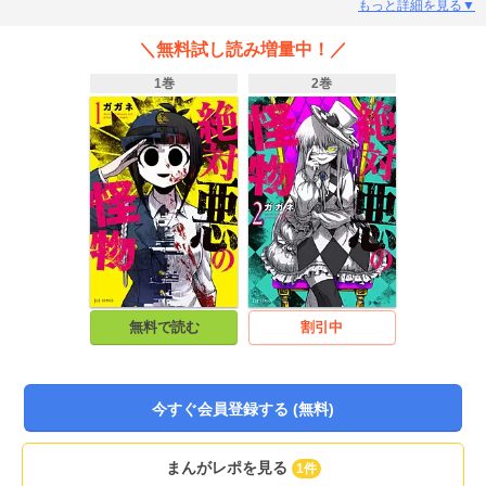
同士のバトルロイヤル』の参加者になったことを告げられる。和は復活した凶
もっと詳細を見る▼
悪犯たちの蛮行の阻止、そして社会からの殺人犯の殲滅を目指し、この悪趣味
な“ゲーム”に身を投じていく。元警察官vs凶悪犯罪者たちのデスゲーム、第1
＼無料試し読み増量中！／
巻！
1巻
2巻
無料で読む
割引中
今すぐ会員登録する (無料)
まんがレポを見る
1件