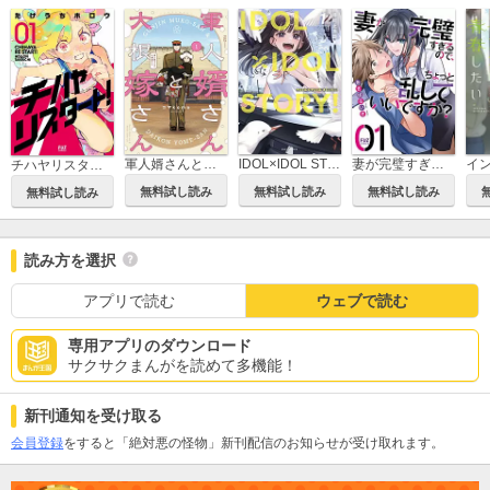
軍人婿さんと大根嫁さん
IDOL×IDOL STORY！
妻が完璧すぎるので、ちょっと乱していいですか？
チハヤリスタート！
無料試し読み
無料試し読み
無料試し読み
無料試し読み
読み方を選択
アプリで読む
ウェブで読む
専用アプリのダウンロード
サクサクまんがを読めて多機能！
新刊通知を受け取る
会員登録
をすると「絶対悪の怪物」新刊配信のお知らせが受け取れます。