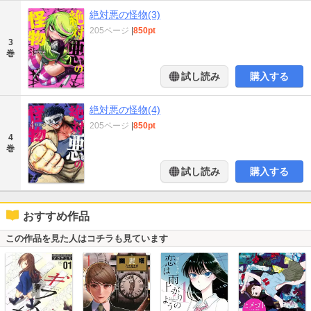
絶対悪の怪物(3)
205ページ
|
850pt
3
巻
試し読み
購入する
絶対悪の怪物(4)
205ページ
|
850pt
4
巻
試し読み
購入する
おすすめ作品
この作品を見た人はコチラも見ています