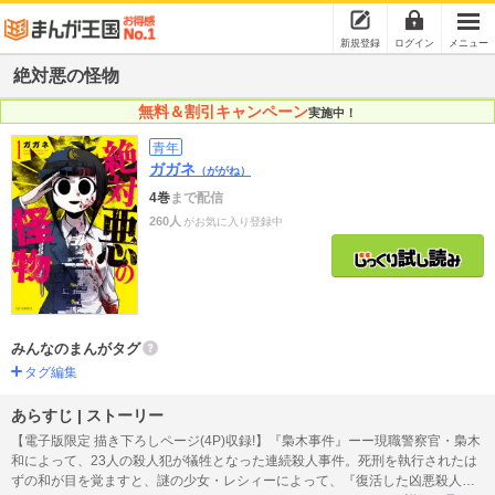
新規登録
ログイン
メニュー
絶対悪の怪物
無料＆割引キャンペーン
実施中！
青年
ガガネ
（ががね）
4巻
まで配信
260人
がお気に入り登録中
みんなのまんがタグ
タグ編集
あらすじ | ストーリー
【電子版限定 描き下ろしページ(4P)収録!】『梟木事件』ーー現職警察官・梟木
和によって、23人の殺人犯が犠牲となった連続殺人事件。死刑を執行されたは
ずの和が目を覚ますと、謎の少女・レシィーによって、『復活した凶悪殺人犯