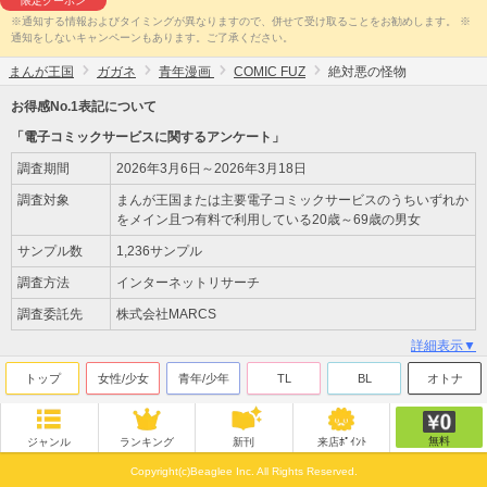
限定クーポン
※通知する情報およびタイミングが異なりますので、併せて受け取ることをお勧めします。 ※
通知をしないキャンペーンもあります。ご了承ください。
まんが王国
ガガネ
青年漫画
COMIC FUZ
絶対悪の怪物
お得感No.1表記について
「電子コミックサービスに関するアンケート」
調査期間
2026年3月6日～2026年3月18日
調査対象
まんが王国または主要電子コミックサービスのうちいずれか
をメイン且つ有料で利用している20歳～69歳の男女
サンプル数
1,236サンプル
調査方法
インターネットリサーチ
調査委託先
株式会社MARCS
詳細表示▼
トップ
女性/少女
青年/少年
TL
BL
オトナ
無料
ジャンル
ランキング
新刊
来店ﾎﾟｲﾝﾄ
Copyright(c)Beaglee Inc. All Rights Reserved.