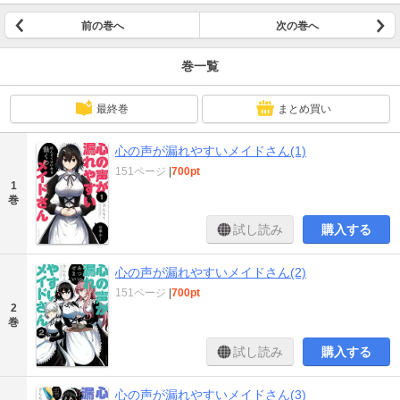
前の巻へ
次の巻へ
巻一覧
最終巻
まとめ買い
心の声が漏れやすいメイドさん(1)
151ページ
|
700pt
1
巻
試し読み
購入する
心の声が漏れやすいメイドさん(2)
151ページ
|
700pt
2
巻
試し読み
購入する
心の声が漏れやすいメイドさん(3)