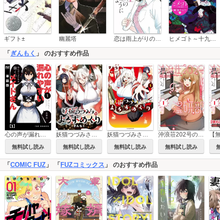
恋は雨上がりのように
ギフト±
幽麗塔
ヒメゴト～十九歳の制服～
「
ぎんもく
」 のおすすめ作品
心の声が漏れやすいメイドさん【単話版】
妖猫つづみさまのよろずめぐり 【連載版】
妖猫つづみさまのよろずめぐり
沖浪荘202号の漫研部
無料試し読み
無料試し読み
無料試し読み
無料試し読み
「
COMIC FUZ
」 「
FUZコミックス
」 のおすすめ作品