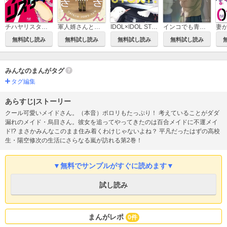
チハヤリスタート！
軍人婿さんと大根嫁さん
IDOL×IDOL STORY！
インコでも青春したい
無料試し読み
無料試し読み
無料試し読み
無料試し読み
みんなのまんがタグ
タグ編集
あらすじ|ストーリー
クール可愛いメイドさん。（本音）ポロリもたっぷり！ 考えていることがダダ
漏れのメイド・烏目さん。彼女を追ってやってきたのは百合メイドに不運メイ
ド!? まさかみんなこのまま住み着くわけじゃないよね？ 平凡だったはずの高校
生・陽空修次の生活にさらなる嵐が訪れる第2巻！
▼無料でサンプルがすぐに読めます▼
試し読み
まんがレポ
0件