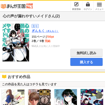
新規登録
ログイン
メニュー
心の声が漏れやすいメイドさん(2)
青年
ぎんもく
（ぎんもく）
151ページ
|
700pt
2巻
／ 9巻
完結
512人
がお気に入り登録中
無料試し読み
購入する
おすすめ作品
この作品を見た人はコチラも見ています