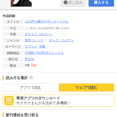
試し読み
購入する
作品詳細
心の声が漏れやすいメイドさん
タイトル
かな
こころのこえがもれやすいめいどさん
ぎんもく
作家
（ぎんもく）
青年コミック
ギャグ・コメディ
ジャンル
ラブコメ
学園
キーワード
COMIC FUZ
FUZコミックス
掲載雑誌
芳文社
発行元
9巻
完結
配信
読み方を選択
アプリで読む
ウェブで読む
専用アプリのダウンロード
サクサクまんがを読めて多機能！
新刊通知を受け取る