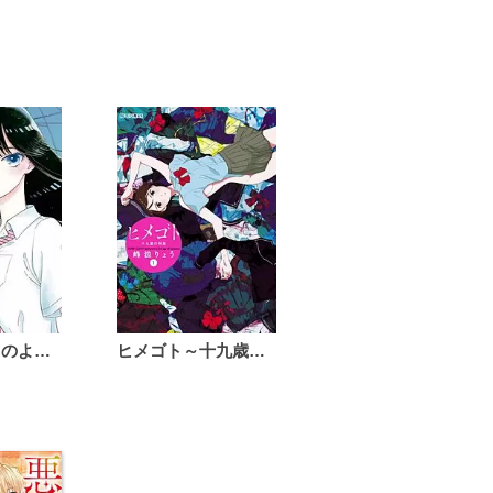
恋は雨上がりのように
ヒメゴト～十九歳の制服～