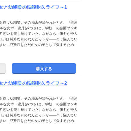
女と幼馴染の悩殺耐久ライフ～1
を持つ幼馴染。その秘密が暴かれたとき、『普通
ルな女帝・蜜月(みつき)と、学校一の強面ヤンキ
の片想いを隠し続けていた。なぜなら、蜜月が他人
想いは純粋なものなんだろうか――そう悩んでい
まい…!?蜜月をただの女の子として愛するため、
購入する
女と幼馴染の悩殺耐久ライフ～2
を持つ幼馴染。その秘密が暴かれたとき、『普通
ルな女帝・蜜月(みつき)と、学校一の強面ヤンキ
の片想いを隠し続けていた。なぜなら、蜜月が他人
想いは純粋なものなんだろうか――そう悩んでい
まい…!?蜜月をただの女の子として愛するため、