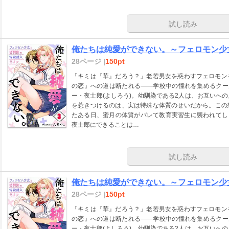
試し読み
俺たちは純愛ができない。～フェロモン少
28ページ |
150pt
「キミは『華』だろう？」老若男女を惑わすフェロモン
の恋』への道は断たれる――学校中の憧れを集めるクー
ー・夜士郎(よしろう)。幼馴染である2人は、お互いへ
を惹きつけるのは、実は特殊な体質のせいだから。この
たある日、蜜月の体質がバレて教育実習生に襲われてし
夜士郎にできることは…
試し読み
俺たちは純愛ができない。～フェロモン少
28ページ |
150pt
「キミは『華』だろう？」老若男女を惑わすフェロモン
の恋』への道は断たれる――学校中の憧れを集めるクー
ー・夜士郎(よしろう)。幼馴染である2人は、お互いへ