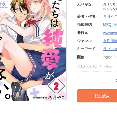
ふりがな
おれたち
おさなな
著者・作者
八月や
掲載雑誌
MEQLM
発行元
wwwave
ジャンル
女性漫
キーワード
ラブコ
配信
2巻
(28
113人
がお気に入り登録中
試し読み