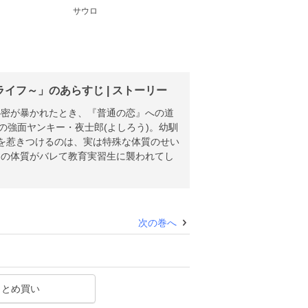
サウロ
フ～」のあらすじ | ストーリー
秘密が暴かれたとき、『普通の恋』への道
の強面ヤンキー・夜士郎(よしろう)。幼馴
を惹きつけるのは、実は特殊な体質のせい
月の体質がバレて教育実習生に襲われてし
次の巻へ
まとめ買い