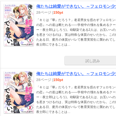
俺たちは純愛ができない。～フェロモン少
28ページ |
150pt
「キミは『華』だろう？」老若男女を惑わすフェロモン
の恋』への道は断たれる――学校中の憧れを集めるクー
ー・夜士郎(よしろう)。幼馴染である2人は、お互いへ
を惹きつけるのは、実は特殊な体質のせいだから。この
たある日、蜜月の体質がバレて教育実習生に襲われてし
夜士郎にできることは…
試し読み
俺たちは純愛ができない。～フェロモン少
28ページ |
150pt
「キミは『華』だろう？」老若男女を惑わすフェロモン
の恋』への道は断たれる――学校中の憧れを集めるクー
ー・夜士郎(よしろう)。幼馴染である2人は、お互いへ
を惹きつけるのは、実は特殊な体質のせいだから。この
たある日、蜜月の体質がバレて教育実習生に襲われてし
夜士郎にできることは…