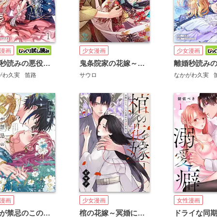
漫画
少女漫画
少女漫画
離婚秒読みの悪役令嬢と入れ替わったら…旦那様が離してくれません！？
鬼条院家の花嫁～鬼に見初められた没落令嬢～【単行本版】
がわ久実
笛路
サウロ
なかがわ久実
漫画
少女漫画
女性漫画
夜伽が禁忌のこの世界で【フルカラー電子単行本版】
棺の花嫁～冥婚により、二人は遠からず愛を知る