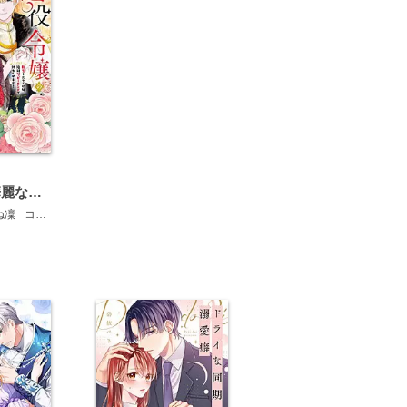
悪役令嬢の華麗なる逆転人生～転生したからには、絶対ハッピーエンドで終わらせます！～【単行本版】
ね凜
コトハ