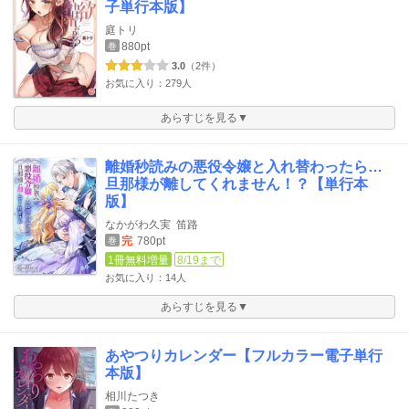
子単行本版】
庭トリ
880pt
巻
3.0
（2件）
お気に入り：279人
あらすじを見る▼
離婚秒読みの悪役令嬢と入れ替わったら…
旦那様が離してくれません！？【単行本
版】
なかがわ久実
笛路
完
780pt
巻
1冊無料増量
8/19まで
お気に入り：14人
あらすじを見る▼
あやつりカレンダー【フルカラー電子単行
本版】
相川たつき