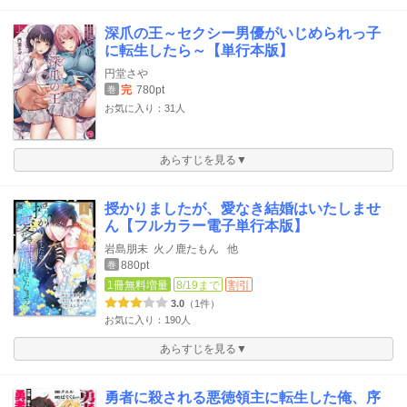
深爪の王～セクシー男優がいじめられっ子
に転生したら～【単行本版】
円堂さや
完
780pt
巻
お気に入り：31人
あらすじを見る▼
授かりましたが、愛なき結婚はいたしませ
ん【フルカラー電子単行本版】
岩島朋未
火ノ鹿たもん
他
880pt
巻
1冊無料増量
8/19まで
割引
3.0
（1件）
お気に入り：190人
あらすじを見る▼
勇者に殺される悪徳領主に転生した俺、序