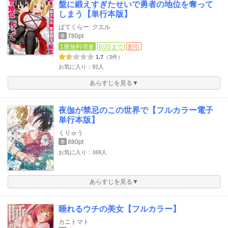
盤に鍛えすぎたせいで勇者の地位を奪って
しまう【単行本版】
ぱてくらー
クエル
780pt
巻
1冊無料増量
8/20まで
割引
1.7
（3件）
お気に入り：92人
あらすじを見る▼
夜伽が禁忌のこの世界で【フルカラー電子
単行本版】
くりゅう
880pt
巻
お気に入り：169人
あらすじを見る▼
睡れるウチの美女【フルカラー】
カニトマト