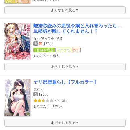
あらすじを見る▼
離婚秒読みの悪役令嬢と入れ替わったら…
旦那様が離してくれません！？
なかがわ久実
笛路
完
150pt
巻
1冊無料増量
8/19まで
割引
お気に入り：79人
あらすじを見る▼
ヤリ部屋暮らし【フルカラー】
スイカ
180pt
巻
2.7
（3件）
お気に入り：1733人
あらすじを見る▼