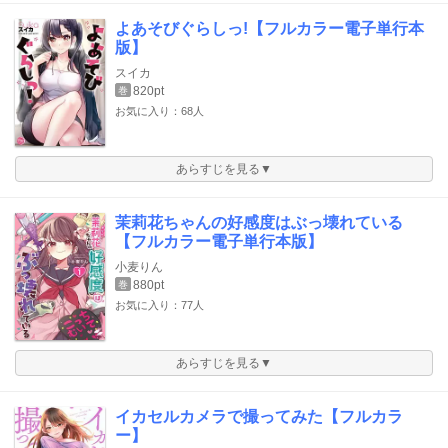
よあそびぐらしっ!【フルカラー電子単行本
版】
スイカ
820pt
巻
お気に入り：68人
あらすじを見る▼
茉莉花ちゃんの好感度はぶっ壊れている
【フルカラー電子単行本版】
小麦りん
880pt
巻
お気に入り：77人
あらすじを見る▼
イカセルカメラで撮ってみた【フルカラ
ー】