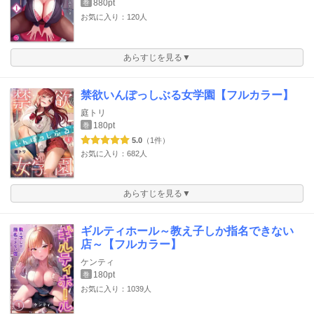
880pt
巻
お気に入り：120人
あらすじを見る▼
禁欲いんぽっしぶる女学園【フルカラー】
庭トリ
180pt
巻
5.0
（1件）
お気に入り：682人
あらすじを見る▼
ギルティホール～教え子しか指名できない
店～【フルカラー】
ケンティ
180pt
巻
お気に入り：1039人