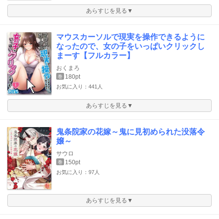
あらすじを見る▼
マウスカーソルで現実を操作できるように
なったので、女の子をいっぱいクリックし
まーす【フルカラー】
おくまろ
180pt
巻
お気に入り：441人
あらすじを見る▼
鬼条院家の花嫁～鬼に見初められた没落令
嬢～
サウロ
150pt
巻
お気に入り：97人
あらすじを見る▼