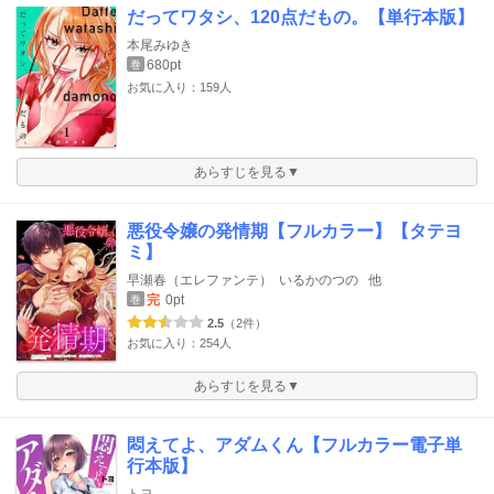
だってワタシ、120点だもの。【単行本版】
本尾みゆき
680pt
巻
お気に入り：159人
あらすじを見る▼
悪役令嬢の発情期【フルカラー】【タテヨ
ミ】
早瀬春（エレファンテ）
いるかのつの
他
完
0pt
巻
2.5
（2件）
お気に入り：254人
あらすじを見る▼
悶えてよ、アダムくん【フルカラー電子単
行本版】
トヨ