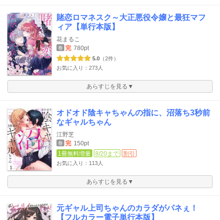
賭恋ロマネスク～大正悪役令嬢と最狂マフ
ィア【単行本版】
花まるこ
完
780pt
巻
5.0
（2件）
お気に入り：273人
あらすじを見る▼
オドオド陰キャちゃんの指に、沼落ち3秒前
なギャルちゃん
江野芝
完
150pt
巻
1冊無料増量
8/20まで
割引
お気に入り：113人
あらすじを見る▼
元ギャル上司ちゃんのカラダがパネぇ！
【フルカラー電子単行本版】