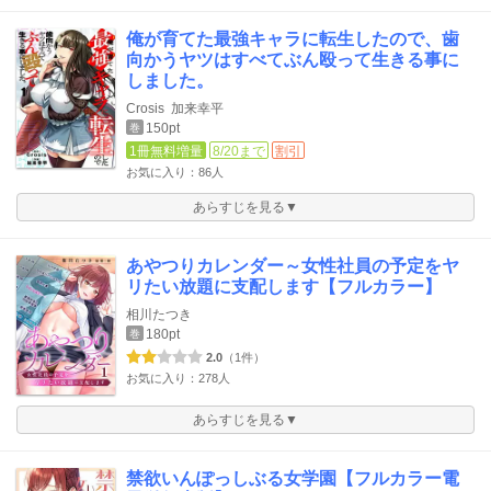
俺が育てた最強キャラに転生したので、歯
向かうヤツはすべてぶん殴って生きる事に
しました。
Crosis
加来幸平
150pt
巻
1冊無料増量
8/20まで
割引
お気に入り：86人
あらすじを見る▼
あやつりカレンダー～女性社員の予定をヤ
リたい放題に支配します【フルカラー】
相川たつき
180pt
巻
2.0
（1件）
お気に入り：278人
あらすじを見る▼
禁欲いんぽっしぶる女学園【フルカラー電