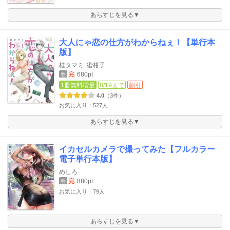
あらすじを見る▼
大人にゃ恋の仕方がわからねぇ！【単行本
版】
桂タマミ
蜜柑子
完
680pt
巻
1冊無料増量
8/19まで
割引
4.0
（3件）
お気に入り：527人
あらすじを見る▼
イカセルカメラで撮ってみた【フルカラー
電子単行本版】
めしろ
完
880pt
巻
お気に入り：79人
あらすじを見る▼