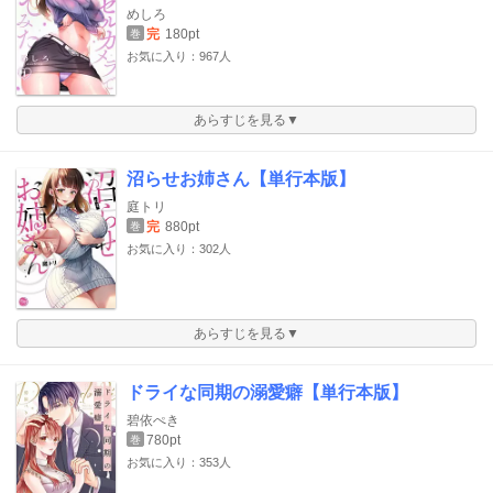
めしろ
完
180pt
巻
お気に入り：967人
あらすじを見る▼
沼らせお姉さん【単行本版】
庭トリ
完
880pt
巻
お気に入り：302人
あらすじを見る▼
ドライな同期の溺愛癖【単行本版】
碧依ぺき
780pt
巻
お気に入り：353人