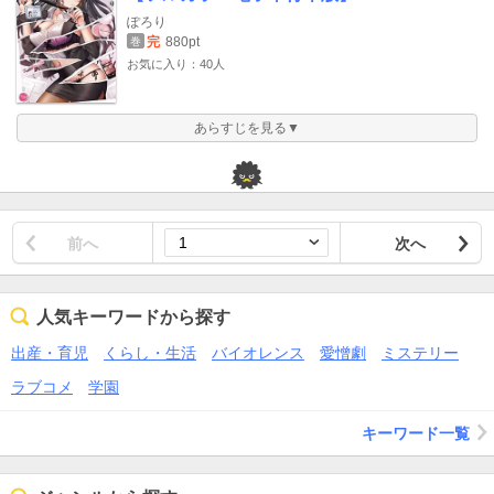
ぽろり
完
880pt
巻
お気に入り：40人
あらすじを見る▼
前へ
次へ
人気キーワードから探す
出産・育児
くらし・生活
バイオレンス
愛憎劇
ミステリー
ラブコメ
学園
キーワード一覧