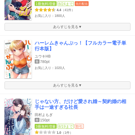
1冊無料増量
8/24まで
先行配信
4.4
（41件）
お気に入り：1800人
あらすじを見る▼
ハーレムきゃんぷっ！【フルカラー電子単
行本版】
ユウキHB
780pt
巻
お気に入り：1020人
あらすじを見る▼
じゃない方、だけど愛され婚～契約婚の相
手は一途すぎる社長
田村よもぎ
150pt
巻
3冊無料増量
8/19まで
割引
1.0
（1件）