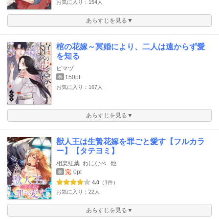
お気に入り：154人
あらすじを見る▼
棺の花嫁～冥婚により、二人は遠からず愛
を知る
ピマヅ
150pt
巻
お気に入り：167人
あらすじを見る▼
獣人王は生贄花嫁を罪ごと愛す【フルカラ
ー】【タテヨミ】
相楽紅葉
わになべ
他
完
0pt
巻
4.0
（1件）
お気に入り：22人
あらすじを見る▼