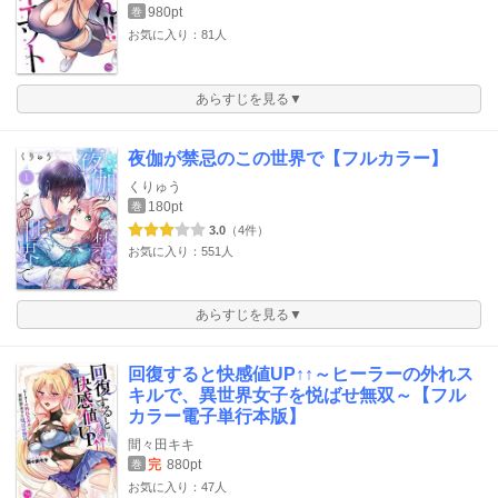
980pt
巻
お気に入り：81人
あらすじを見る▼
夜伽が禁忌のこの世界で【フルカラー】
くりゅう
180pt
巻
3.0
（4件）
お気に入り：551人
あらすじを見る▼
回復すると快感値UP↑↑～ヒーラーの外れス
キルで、異世界女子を悦ばせ無双～【フル
カラー電子単行本版】
間々田キキ
完
880pt
巻
お気に入り：47人