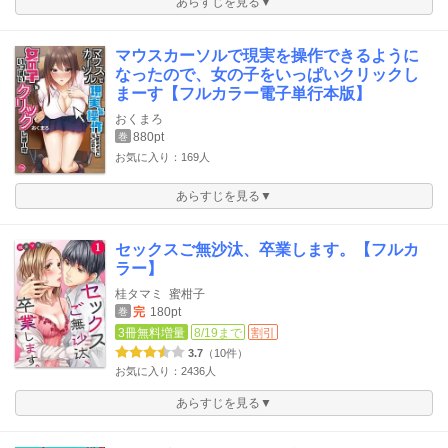
あらすじを見る▼
マウスカーソルで現実を操作できるように
なったので、女の子をいっぱいクリックし
まーす【フルカラー電子単行本版】
おくまろ
880pt
巻
お気に入り：169人
あらすじを見る▼
セックスご無沙汰、卒業します。【フルカ
ラー】
桂タマミ
蜜柑子
完
180pt
巻
3冊無料増量
8/19まで
割引
3.7
（10件）
お気に入り：2436人
あらすじを見る▼