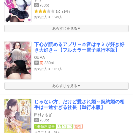
780pt
巻
3.0
（1件）
お気に入り：549人
あらすじを見る▼
下心が読めるアプリ～本音はキミが好き好
き大好き～【フルカラー電子単行本版】
OUMA
完
880pt
巻
お気に入り：151人
あらすじを見る▼
じゃない方、だけど愛され婚～契約婚の相
手は一途すぎる社長【単行本版】
田村よもぎ
780pt
巻
1冊無料増量
8/19まで
割引
お気に入り：69人