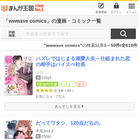
新規登録
ログイン
メニュー
「wwwave comics」の漫画・コミック一覧
詳細
検索
"wwwave comics"
の検索結果
1～50件/全610件
ハズレではじまる溺愛人生～仕組まれた恋
の相手はハイスぺ社長
シジ
150pt
巻
3冊無料増量
8/19まで
割引
3.8
（4件）
お気に入り：772人
あらすじを見る▼
だってワタシ、120点だもの。
本尾みゆき
150pt
巻