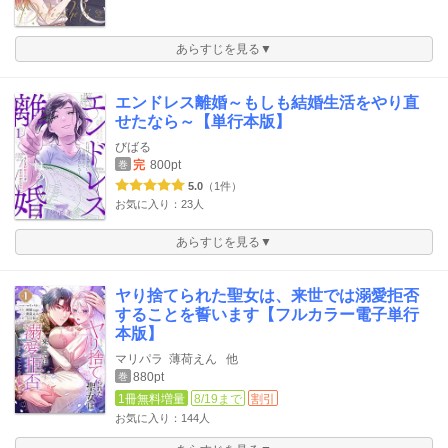
あらすじを見る▼
エンドレス離婚～もしも結婚生活をやり直
せたなら～【単行本版】
びばる
完
800pt
巻
5.0
（1件）
お気に入り：23人
あらすじを見る▼
ヤり捨てられた聖女は、来世では溺愛拒否
することを誓います【フルカラー電子単行
本版】
マリパラ
薄荷えん
他
880pt
巻
1冊無料増量
8/19まで
割引
お気に入り：144人