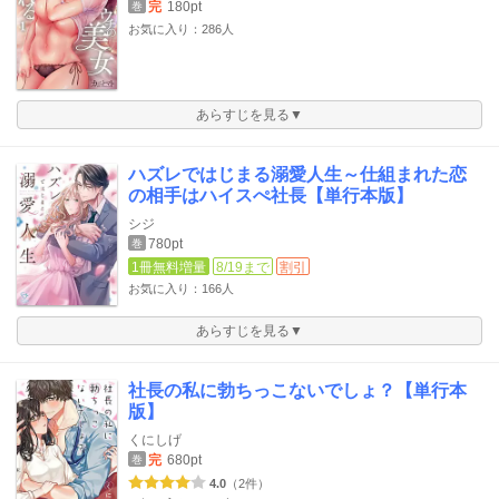
完
180pt
巻
お気に入り：286人
あらすじを見る▼
ハズレではじまる溺愛人生～仕組まれた恋
の相手はハイスぺ社長【単行本版】
シジ
780pt
巻
1冊無料増量
8/19まで
割引
お気に入り：166人
あらすじを見る▼
社長の私に勃ちっこないでしょ？【単行本
版】
くにしげ
完
680pt
巻
4.0
（2件）