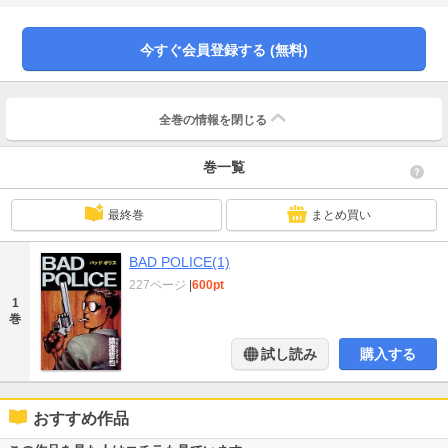
今すぐ会員登録する (無料)
全巻の情報を
閉じる
巻一覧
最終巻
まとめ買い
BAD POLICE(1)
227ページ
|
600pt
1
巻
試し読み
購入する
おすすめ作品