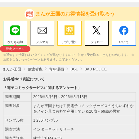
まんが王国のお得情報を受け取ろう
友だち追加
メルマガ
アプリ通知
フォロー
いいね
限定クーポン
※通知する情報およびタイミングが異なりますので、併せて受け取ることをお勧めします。 ※
通知をしないキャンペーンもあります。ご了承ください。
まんが王国
猿渡哲也
青年漫画
BGL
BAD POLICE
お得感No.1表記について
「電子コミックサービスに関するアンケート」
調査期間
2026年3月6日～2026年3月18日
調査対象
まんが王国または主要電子コミックサービスのうちいずれか
をメイン且つ有料で利用している20歳～69歳の男女
サンプル数
1,236サンプル
調査方法
インターネットリサーチ
調査委託先
株式会社MARCS