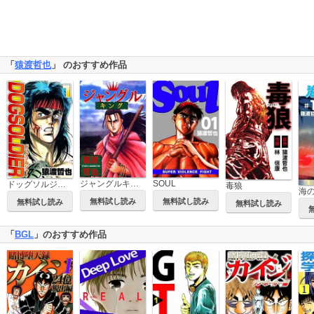
「
猿渡哲也
」 のおすすめ作品
ジャングルキング
SOUL
ドッグソルジャー
毒狼
海
無料試し読み
無料試し読み
無料試し読み
無料試し読み
「
BGL
」のおすすめ作品