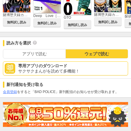
賭博堕天録カイジ ワン・ポーカー編
賭博堕天録カイジ 24億脱出編
Deep Love［REAL]
探
GTO
無料試し読み
無料試し読み
無料試し読み
無料試し読み
読み方を選択
アプリで読む
ウェブで読む
専用アプリのダウンロード
サクサクまんがを読めて多機能！
新刊通知を受け取る
会員登録
をすると「BAD POLICE」新刊配信のお知らせが受け取れます。