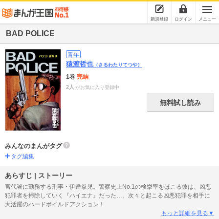
新規登録
ログイン
メニュー
BAD POLICE
青年
猿渡哲也
（さるわたりてつや）
1巻
完結
2人
がお気に入り登録中
無料試し読み
みんなのまんがタグ
タグ編集
あらすじ | ストーリー
宮代署に勤務する刑事・伊達拳児。警察史上No.1の検挙率をほこる彼は、凶悪
犯罪者を掃除していく『ハイエナ』だった…。次々と起こる凶悪犯罪を相手に
大活躍のハードボイルドアクション！
もっと詳細を見る▼