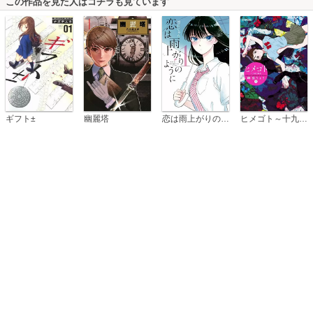
この作品を見た人はコチラも見ています
恋は雨上がりのように
ギフト±
幽麗塔
ヒメゴト～十九歳の制服～