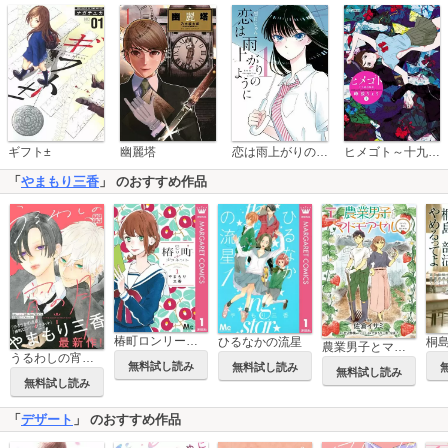
恋は雨上がりのように
ギフト±
幽麗塔
ヒメゴト～十九歳の制服～
「
やまもり三香
」 のおすすめ作品
椿町ロンリープラネット
ひるなかの流星
農業男子とマドモアゼル
うるわしの宵の月 プチデザ
無料試し読み
無料試し読み
無料試し読み
無料試し読み
「
デザート
」 のおすすめ作品