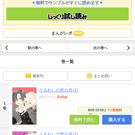
▼無料でサンプルがすぐに読めます▼
まんがレポ
49件
前の巻へ
次の巻へ
巻一覧
最新刊
まとめ買い
うるわしの宵の月(1)
201ページ
|
540pt
1
巻
8/20 23:59
まで
1冊無料
無料で読む
購入する
うるわしの宵の月(2)