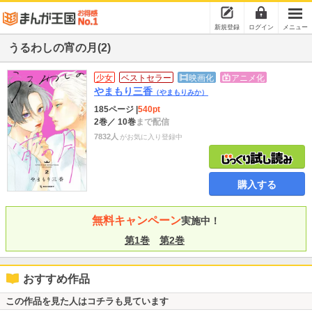
新規登録
ログイン
メニュー
うるわしの宵の月(2)
少女
ベストセラー
映画化
アニメ化
やまもり三香
（やまもりみか）
185ページ
|
540pt
2巻
／ 10巻
まで配信
7832人
がお気に入り登録中
購入する
無料キャンペーン
実施中！
第1巻
第2巻
おすすめ作品
この作品を見た人はコチラも見ています