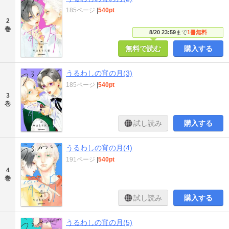
185ページ
|
540pt
2
巻
8/20 23:59
まで
1冊無料
無料で読む
購入する
うるわしの宵の月(3)
185ページ
|
540pt
3
巻
試し読み
購入する
うるわしの宵の月(4)
191ページ
|
540pt
4
巻
試し読み
購入する
うるわしの宵の月(5)