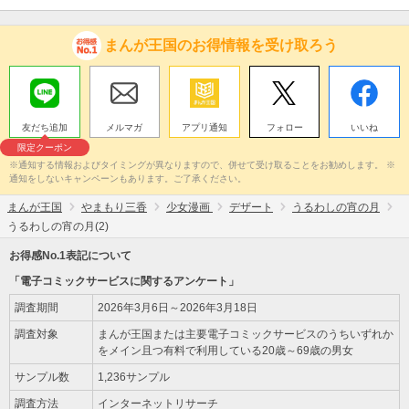
まんが王国のお得情報を受け取ろう
友だち追加
メルマガ
アプリ通知
フォロー
いいね
限定クーポン
※通知する情報およびタイミングが異なりますので、併せて受け取ることをお勧めします。 ※
通知をしないキャンペーンもあります。ご了承ください。
まんが王国
やまもり三香
少女漫画
デザート
うるわしの宵の月
うるわしの宵の月(2)
お得感No.1表記について
「電子コミックサービスに関するアンケート」
調査期間
2026年3月6日～2026年3月18日
調査対象
まんが王国または主要電子コミックサービスのうちいずれか
をメイン且つ有料で利用している20歳～69歳の男女
サンプル数
1,236サンプル
調査方法
インターネットリサーチ