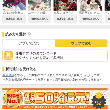
辺境の錬金術師 ～今更予算ゼロの職場に戻るとかもう無理～
ニセモノの錬金術師
令和のダラさん
異世界おじさん
無料試し読み
無料試し読み
無料試し読み
無料試し読み
読み方を選択
アプリで読む
ウェブで読む
専用アプリのダウンロード
サクサクまんがを読めて多機能！
新刊通知を受け取る
会員登録
をすると「異世界で手に入れた生産スキルは最強だったようです。
～創造＆器用のWチートで無双する～」新刊配信のお知らせが受け取れます。