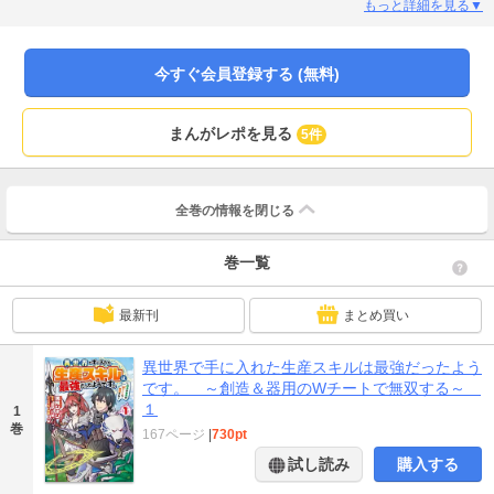
し、使いこなすことができるチートスキルだった!忙しなく窮屈な生活から解放
もっと詳細を見る▼
され、新天地で生きて行くことを決めた彼は、気ままな異世界生活を求めて冒
険者ギルドの門をくぐる。竜人の女冒険者・アイリスの危機を救ったり、街の
人々からの依頼をこなしたり。コウは早速スキルを使いこなしつつ、持ち前の
今すぐ会員登録する (無料)
真面目な性格と丁寧な仕事ぶりから、すぐに街の人々に受け入れられていくの
だった。「やるって決めたことには、手を抜かない主義だからな」行く先々で
桁外れの活躍をする、万能の生産スキル持ち冒険者が異世界を切り拓く!
まんがレポを見る
5件
全巻の情報を
閉じる
巻一覧
最新刊
まとめ買い
異世界で手に入れた生産スキルは最強だったよう
です。 ～創造＆器用のWチートで無双する～
１
1
巻
167ページ
|
730pt
試し読み
購入する