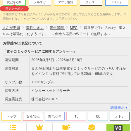
友だち追加
メルマガ
アプリ通知
フォロー
いいね
限定クーポン
※通知する情報およびタイミングが異なりますので、併せて受け取ることをお勧めします。 ※
通知をしないキャンペーンもあります。ご了承ください。
まんが王国
満月シオン
青年漫画
MFC
異世界で手に入れた生産ス
キルは最強だったようです。 ～創造＆器用のWチートで無双する～
お得感No.1表記について
「電子コミックサービスに関するアンケート」
調査期間
2026年3月6日～2026年3月18日
調査対象
まんが王国または主要電子コミックサービスのうちいずれか
をメイン且つ有料で利用している20歳～69歳の男女
サンプル数
1,236サンプル
調査方法
インターネットリサーチ
調査委託先
株式会社MARCS
詳細表示▼
トップ
女性/少女
青年/少年
TL
BL
オトナ