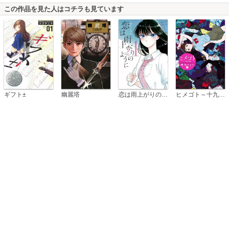
この作品を見た人はコチラも見ています
恋は雨上がりのように
ギフト±
幽麗塔
ヒメゴト～十九歳の制服～