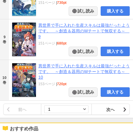
巻
151ページ
|
730pt
試し読み
購入する
異世界で手に入れた生産スキルは最強だったよう
です。 ～創造＆器用のWチートで無双する～
9
9
巻
151ページ
|
680pt
試し読み
購入する
異世界で手に入れた生産スキルは最強だったよう
です。 ～創造＆器用のWチートで無双する～
10
10
巻
153ページ
|
720pt
試し読み
購入する
前へ
次へ
おすすめ作品