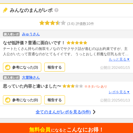
みんなのまんがレポ
(
3.6
)
評価数
10
件
みゅうさん
購入者レポ
なぜ低評価？普通に面白いです！
チートたくさん持ちの無双モノなのでサクサク話が進むのはお約束ですが、主
人公がいたって普通なのがとてもイイです。 うっとおしく邪魔な巨乳も出てこ
ないし、登場人物の性別も偏ってないし、ウィークポイントを強いて言うなら
もっと見る▼
ば少々お人好しが過ぎるということでしょうか？ しかし必要以上に浅慮で子供
参考になった(
3
)
報告する
公開日:
2024/01/15
っぽいとか、ドジとか、惚れっぽいとかもなく、主人公はしっかり大人の範疇
にいて、安心してストーリーに沿っていけます。 願わくば、このまま恋愛要素
大冒険さん
購入者レポ
も深入りや成就させることなく、淡々とお節介しながら旅を続けてほしいな
思っていた内容と違いました〜
あ。
※ネタバレあり
レポを見る▼
参考になった(
0
)
報告する
公開日:
2025/01/13
全てのまんがレポを見る(5件)
無料会員
こんなにお得！
になると