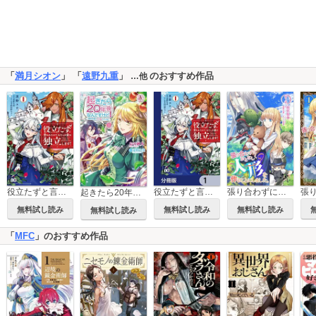
「
満月シオン
」 「
遠野九重
」
のおすすめ作品
…他
役立たずと言われたので、わたしの家は独立します！
役立たずと言われたので、わたしの家は独立します！【分冊版】
張り合わずにおとなしく人形を作ることにしました。
起きたら20年後なんですけど！ ～悪役令嬢のその後のその後～
無料試し読み
無料試し読み
無料試し読み
無料試し読み
「
MFC
」のおすすめ作品