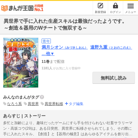
新規登録
ログイン
メニュー
異世界で手に入れた生産スキルは最強だったようです。
～創造＆器用のWチートで無双する～
青年
満月シオン
遠野九重
（みづきしおん）
（とおのこのえ）
…他▼
11巻
まで配信
1181人
がお気に入り登録中
無料試し読み
みんなのまんがタグ
なろう系
異世界
異世界転移
タグ編集
あらすじ | ストーリー
多忙と加齢により、趣味だったゲームにすら手を付けられない社畜サラリーマ
ン・高坂コウ(29)は、ある日突然、異世界に転移させられてしまう。その際に
手に入れたスキル、【創造】と【器用の極意】はあらゆるアイテムを創り出