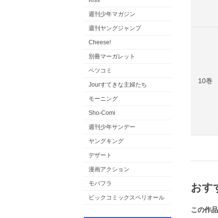
Kiss
週刊少年マガジン
週刊ヤングジャンプ
Cheese!
別冊マーガレット
ベツコミ
10巻
Jourすてきな主婦たち
モーニング
Sho-Comi
週刊少年サンデー
ヤングキング
デザート
漫画アクション
モバフラ
おす
ビックコミックスペリオール
この作品