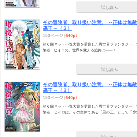
試し読み
その冒険者、取り扱い注意。 ～正体は無
導王～（２）
153ページ |
640pt
第６回ネット小説大賞を受賞した異世界ファンタジー、
険者・ヒイロの、世界を変える旅路は――！
試し読み
その冒険者、取り扱い注意。 ～正体は無
導王～（３）
153ページ |
640pt
第６回ネット小説大賞を受賞した異世界ファンタジー、
険者・ヒイロは、その実体である「黒の王」として「少
――！