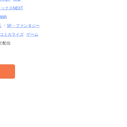
ックスNEXT
AWA
画
SF・ファンタジー
コミカライズ
ゲーム
で配信