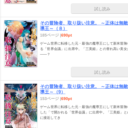
試し読み
その冒険者、取り扱い注意。 ～正体は無
導王～（８）
185ページ |
690pt
ゲーム世界に転移した元・最強の魔導王にして新米冒険
る「世界会議」に出席中。「三美姫」との誉れ高い美女
――？
試し読み
その冒険者、取り扱い注意。 ～正体は無
導王～（9）
153ページ |
690pt
ゲーム世界に転移した元・最強の魔導王にして新米冒険
した「で開かれる「世界会議」に出席中。「三美姫」と
に接近してき