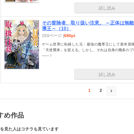
試し読み
その冒険者、取り扱い注意。 ～正体は無
導王～（10）
153ページ |
690pt
ゲーム世界に転移した元・最強の魔導王にして新米冒
「天使襲来」を迎える。しかし、それは自身の幾多のプ
――！
試し読み
1
2
すめ作品
を見た人はコチラも見ています