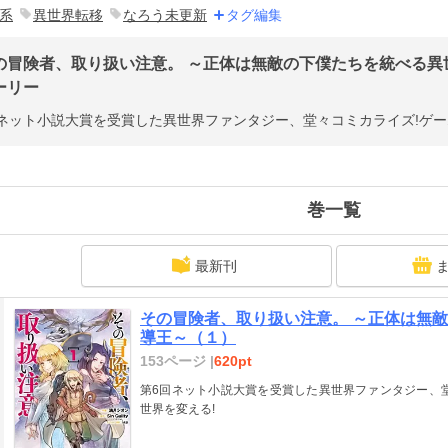
系
異世界転移
なろう未更新
タグ編集
の冒険者、取り扱い注意。 ～正体は無敵の下僕たちを統べる異世
ーリー
ネット小説大賞を受賞した異世界ファンタジー、堂々コミカライズ!ゲー
巻一覧
最新刊
その冒険者、取り扱い注意。 ～正体は無
導王～（１）
153ページ |
620pt
第6回ネット小説大賞を受賞した異世界ファンタジー、
世界を変える!