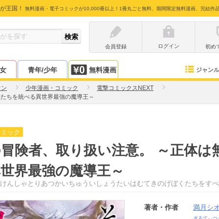
が王国！
無料漫画・電子コミックが10,000冊以上！1冊丸ごと無料、期間限定無料漫画、完結作
ログイン
会員登録
初め
少女
青年/少年
無料漫画
ジャン
オン
少年漫画・コミック
電撃コミックスNEXT
僕たちを統べる異世界最強の魔導王～
コミック
冒険者、取り扱い注意。 ～正体は
異世界最強の魔導王～
けんしゃとりあつかいちゅういしょうたいはむてきのげぼくたちをすべ
著者・作者
満月シ
ぎるてぃつ