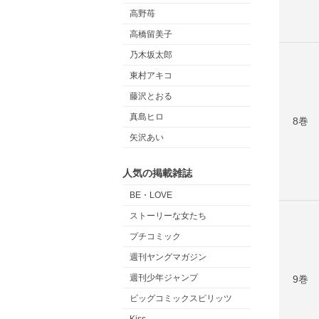
高野苺
高橋留美子
乃木坂太郎
東村アキコ
藤沢とおる
真島ヒロ
8巻
矢沢あい
人気の掲載雑誌
BE・LOVE
ストーリーな女たち
プチコミック
週刊ヤングマガジン
週刊少年ジャンプ
9巻
ビッグコミックスピリッツ