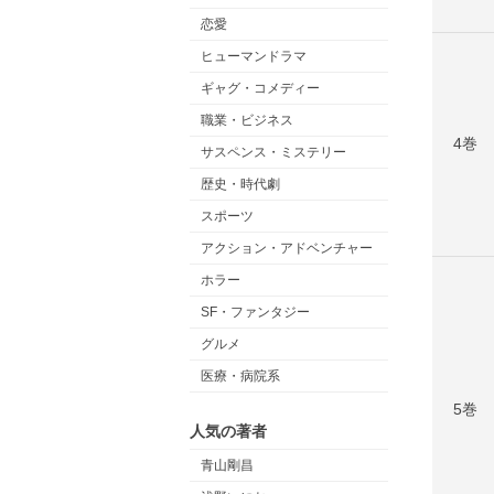
恋愛
ヒューマンドラマ
ギャグ・コメディー
職業・ビジネス
4巻
サスペンス・ミステリー
歴史・時代劇
スポーツ
アクション・アドベンチャー
ホラー
SF・ファンタジー
グルメ
医療・病院系
5巻
人気の著者
青山剛昌