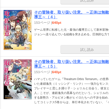
試し読み
その冒険者、取り扱い注意。 ～正体は無
導王～（４）
153ページ |
640pt
ゲーム世界に転移した元・最強の魔導王にして新米冒険
ジョンへ送り込んでいる組織を突き止める。圧倒的な力
試し読み
その冒険者、取り扱い注意。 ～正体は無
導王～（５）
153ページ |
640pt
ハマっていたゲーム『Theatrum Orbis Terrar
いた連鎖逸失（ミッシング・リンク）――強力なモンス
プレイヤーと思しき踊り子・シェリルと出会う。彼女と
人」こそが、連鎖逸失の黒幕なのだという。シェリルの
する新勢力・アルビオン教がヒイロたちへの干渉を始め……。
してコミックス5巻からは、単行本化されていない、「
い、ヒイロたちの冒険をお見逃しなく！