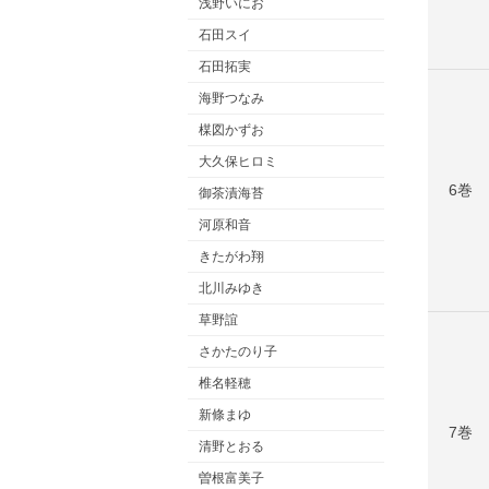
浅野いにお
石田スイ
石田拓実
海野つなみ
楳図かずお
大久保ヒロミ
6巻
御茶漬海苔
河原和音
きたがわ翔
北川みゆき
草野誼
さかたのり子
椎名軽穂
新條まゆ
7巻
清野とおる
曽根富美子