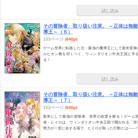
試し読み
その冒険者、取り扱い注意。 ～正体は無
導王～（６）
153ページ |
640pt
ゲーム世界に転移した元・最強の魔導王にして新米冒険
ルビオン教を叩くべく、ウィンダリオン中央王国と手
る！
試し読み
その冒険者、取り扱い注意。 ～正体は無
導王～（７）
153ページ |
640pt
新米にして最強の冒険者、世界の命運を握る！ゲーム
者・ヒイロは、ウィンダリオン中央王国で開かれる「世
勢力が一堂に会する場で、ヒイロが取った行動とは――