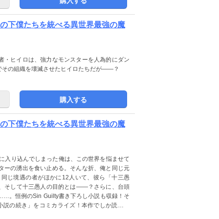
購入する
敵の下僕たちを統べる異世界最強の魔
者・ヒイロは、強力なモンスターを人為的にダン
でその組織を壊滅させたヒイロたちだが――？
購入する
敵の下僕たちを統べる異世界最強の魔
um』の世界に入り込んでしまった俺は、この世界を悩ませて
ターの湧出を食い止める。そんな折、俺と同じ元
同じ境遇の者がほかに12人いて、彼ら「十三愚
、そして十三愚人の目的とは――？さらに、台頭
恒例のSin Guilty書き下ろし小説も収録！そ
小説の続き」をコミカライズ！本作でしか読めな