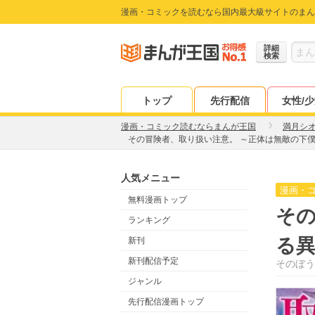
漫画・コミックを読むなら国内最大級サイトのまん
詳細
検索
トップ
先行配信
女性/
漫画・コミック読むならまんが王国
満月シ
その冒険者、取り扱い注意。 ～正体は無敵の下
人気メニュー
漫画・
無料漫画トップ
その
ランキング
る
新刊
新刊配信予定
そのぼう
ジャンル
先行配信漫画トップ