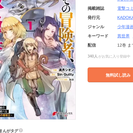
掲載雑誌
電撃コミ
発行元
KADOK
ジャンル
少年漫
キーワード
異世界
配信
12巻
ま
340人
がお気に入り登録中
無料試し読み
まんがタグ