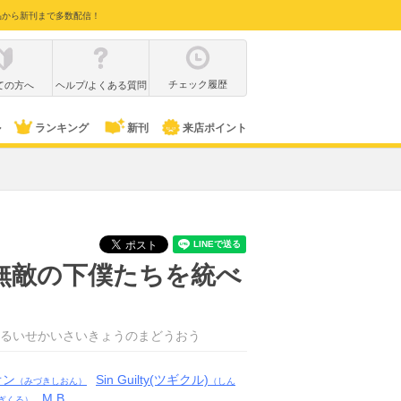
品から新刊まで多数配信！
チェック履歴
ての方へ
ヘルプ/よくある質問
ル
ランキング
新刊
来店ポイント
無敵の下僕たちを統べ
るいせかいさいきょうのまどうおう
オン
Sin Guilty(ツギクル)
（みづきしおん）
（しん
M.B
ぎくる）