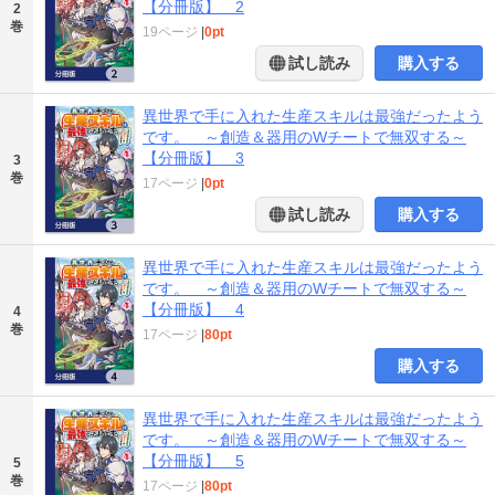
【分冊版】 2
2
巻
19ページ
|
0pt
試し読み
購入する
異世界で手に入れた生産スキルは最強だったよう
です。 ～創造＆器用のWチートで無双する～
【分冊版】 3
3
巻
17ページ
|
0pt
試し読み
購入する
異世界で手に入れた生産スキルは最強だったよう
です。 ～創造＆器用のWチートで無双する～
【分冊版】 4
4
巻
17ページ
|
80pt
購入する
異世界で手に入れた生産スキルは最強だったよう
です。 ～創造＆器用のWチートで無双する～
【分冊版】 5
5
巻
17ページ
|
80pt