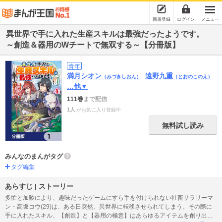
新規登録
ログイン
メニュー
異世界で手に入れた生産スキルは最強だったようです。
～創造＆器用のWチートで無双する～【分冊版】
青年
満月シオン
遠野九重
（みづきしおん）
（とおのこのえ）
…他▼
111巻
まで配信
1人
がお気に入り登録中
無料試し読み
みんなのまんがタグ
タグ編集
あらすじ | ストーリー
多忙と加齢により、趣味だったゲームにすら手を付けられない社畜サラリーマ
ン・高坂コウ(29)は、ある日突然、異世界に転移させられてしまう。その際に
手に入れたスキル、【創造】と【器用の極意】はあらゆるアイテムを創り出