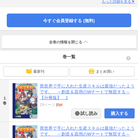
し、使いこなすことができるチートスキルだった!忙しなく窮屈な生活から解放
もっと詳細を見る▼
され、新天地で生きて行くことを決めた彼は、気ままな異世界生活を求めて冒
険者ギルドの門をくぐる。竜人の女冒険者・アイリスの危機を救ったり、街の
人々からの依頼をこなしたり。コウは早速スキルを使いこなしつつ、持ち前の
今すぐ会員登録する (無料)
真面目な性格と丁寧な仕事ぶりから、すぐに街の人々に受け入れられていくの
だった。「やるって決めたことには、手を抜かない主義だからな」行く先々で
桁外れの活躍をする、万能の生産スキル持ち冒険者が異世界を切り拓く! 分冊
版第1弾。※本作品は単行本を分割したもので、本編内容は同一のものとなりま
全巻の情報を
閉じる
す。重複購入にご注意ください。
巻一覧
最新刊
まとめ買い
異世界で手に入れた生産スキルは最強だったよう
です。 ～創造＆器用のWチートで無双する～
【分冊版】 1
1
巻
19ページ
|
0pt
試し読み
購入する
異世界で手に入れた生産スキルは最強だったよう
です。 ～創造＆器用のWチートで無双する～