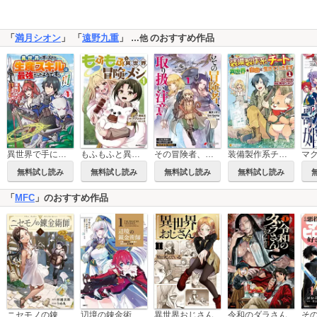
「
満月シオン
」 「
遠野九重
」
のおすすめ作品
…他
異世界で手に入れた生産スキルは最強だったようです。 ～創造＆器用のWチートで無双する～
もふもふと異世界冒険メシ
その冒険者、取り扱い注意。 ～正体は無敵の下僕たちを統べる異世界最強の魔導王～
装備製作系チートで異世界を自由に生きていきます
無料試し読み
無料試し読み
無料試し読み
無料試し読み
「
MFC
」のおすすめ作品
ニセモノの錬金術師
辺境の錬金術師 ～今更予算ゼロの職場に戻るとかもう無理～
異世界おじさん
令和のダラさん