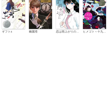
恋は雨上がりのように
ギフト±
幽麗塔
ヒメゴト～十九歳の制服～