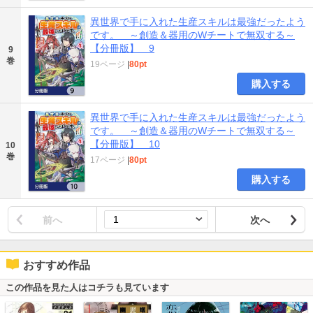
異世界で手に入れた生産スキルは最強だったよう
です。 ～創造＆器用のWチートで無双する～
【分冊版】 9
9
巻
19ページ
|
80pt
購入する
異世界で手に入れた生産スキルは最強だったよう
です。 ～創造＆器用のWチートで無双する～
【分冊版】 10
10
巻
17ページ
|
80pt
購入する
前へ
次へ
おすすめ作品
この作品を見た人はコチラも見ています