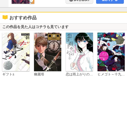
おすすめ作品
この作品を見た人はコチラも見ています
恋は雨上がりのように
ギフト±
幽麗塔
ヒメゴト～十九歳の制服～