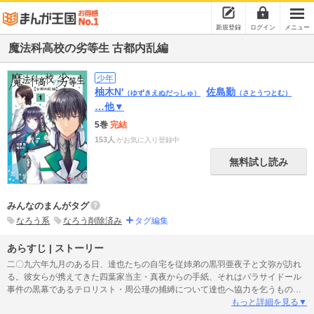
新規登録
ログイン
メニュー
魔法科高校の劣等生 古都内乱編
少年
柚木N'
佐島勤
（ゆずきえぬだっしゅ）
（さとうつとむ）
…他▼
5巻
完結
153人
がお気に入り登録中
無料試し読み
みんなのまんがタグ
なろう系
なろう削除済み
タグ編集
あらすじ | ストーリー
二〇九六年九月のある日、達也たちの自宅を従姉弟の黒羽亜夜子と文弥が訪れ
る。彼女らが携えてきた四葉家当主・真夜からの手紙、それはパラサイドール
事件の黒幕であるテロリスト・周公瑾の捕縛について達也へ協力を乞うものだ
った。依頼を果たすため、達也は十師族の一つ・九島家の先代当主である九島
もっと詳細を見る▼