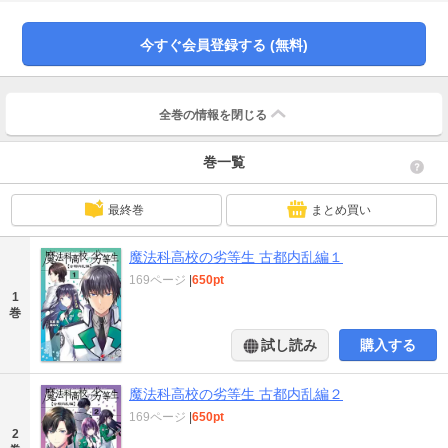
烈に面談を申し込む。それは、古くから続く魔法師たちの因縁の輪の中へと飛
び込むことを意味していた――!!
今すぐ会員登録する (無料)
全巻の情報を
閉じる
巻一覧
最終巻
まとめ買い
魔法科高校の劣等生 古都内乱編１
169ページ
|
650pt
1
巻
試し読み
購入する
魔法科高校の劣等生 古都内乱編２
169ページ
|
650pt
2