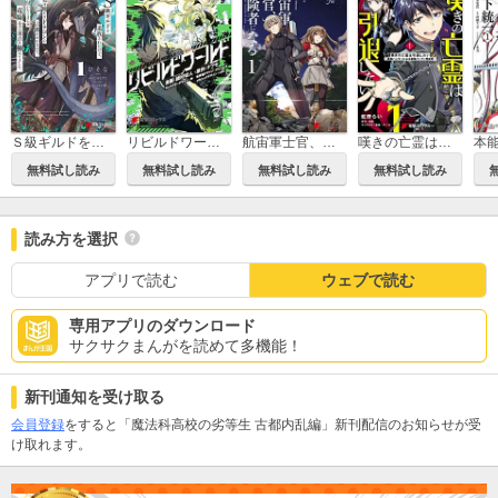
Ｓ級ギルドを追放されたけど、実は俺だけドラゴンの言葉がわかるので、気付いたときには竜騎士の頂点を極めてました。
リビルドワールド
航宙軍士官、冒険者になる
嘆きの亡霊は引退したい ～最弱ハンターによる最強パーティ育成術～
無料試し読み
無料試し読み
無料試し読み
無料試し読み
読み方を選択
アプリで読む
ウェブで読む
専用アプリのダウンロード
サクサクまんがを読めて多機能！
新刊通知を受け取る
会員登録
をすると「魔法科高校の劣等生 古都内乱編」新刊配信のお知らせが受
け取れます。