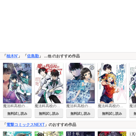
「
柚木N'
」 「
佐島勤
」
のおすすめ作品
…他
魔法科高校の劣等生 エスケープ編
魔法科高校の劣等生 急転編
魔法科高校の劣等生 司波達也暗殺計画
魔法科高校の劣等生 インベージョン編
無料試し読み
無料試し読み
無料試し読み
無料試し読み
「
電撃コミックスNEXT
」のおすすめ作品