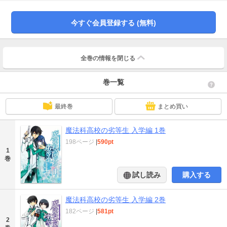
今すぐ会員登録する (無料)
全巻の情報を
閉じる
巻一覧
最終巻
まとめ買い
魔法科高校の劣等生 入学編 1巻
198ページ
|
590pt
1
巻
試し読み
購入する
魔法科高校の劣等生 入学編 2巻
182ページ
|
581pt
2