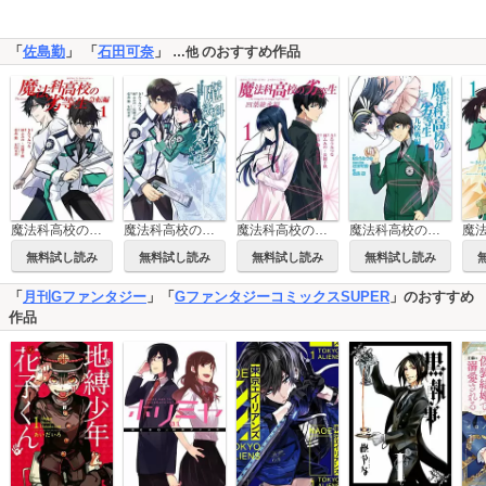
「
佐島勤
」 「
石田可奈
」
のおすすめ作品
…他
魔法科高校の劣等生 急転編
魔法科高校の劣等生 孤立編
魔法科高校の劣等生 四葉継承編
魔法科高校の劣等生 九校戦編
無料試し読み
無料試し読み
無料試し読み
無料試し読み
「
月刊Gファンタジー
」「
GファンタジーコミックスSUPER
」のおすすめ
作品