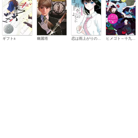
恋は雨上がりのように
ギフト±
幽麗塔
ヒメゴト～十九歳の制服～