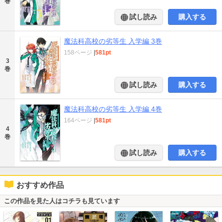
巻
試し読み
購入する
魔法科高校の劣等生 入学編 3巻
158ページ
|
581pt
3
巻
試し読み
購入する
魔法科高校の劣等生 入学編 4巻
164ページ
|
581pt
4
巻
試し読み
購入する
おすすめ作品
この作品を見た人はコチラも見ています