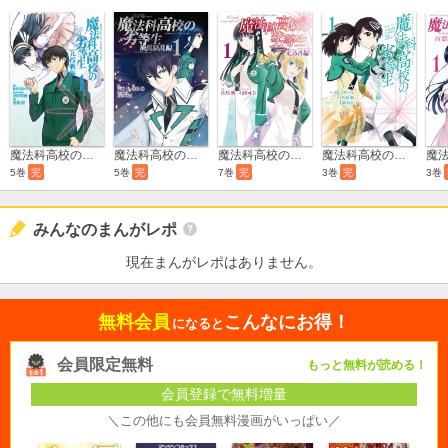
魔法科高校の劣等生 九校戦編
魔法科高校の劣等生 横浜騒乱編
魔法科高校の劣等生 来訪者編
魔法科高校の劣等生 ダブルセブン編
5巻
完
5巻
完
7巻
完
3巻
完
3巻
みんなのまんがレポ
現在まんがレポはありません。
無料会員
こんなにお得！
になると
会員限定無料
もっと無料が読める！
会員登録で無料増量
＼この他にも会員無料漫画がいっぱい／