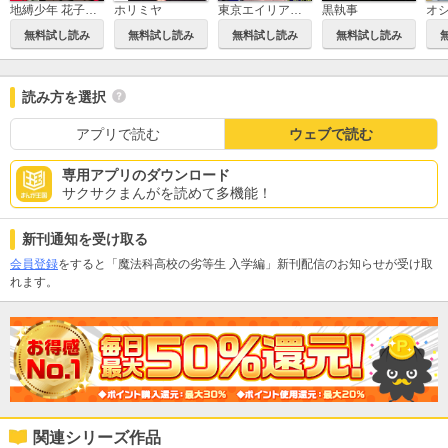
地縛少年 花子くん
ホリミヤ
東京エイリアンズ
黒執事
無料試し読み
無料試し読み
無料試し読み
無料試し読み
読み方を選択
アプリで読む
ウェブで読む
専用アプリのダウンロード
サクサクまんがを読めて多機能！
新刊通知を受け取る
会員登録
をすると「魔法科高校の劣等生 入学編」新刊配信のお知らせが受け取
れます。
関連シリーズ作品