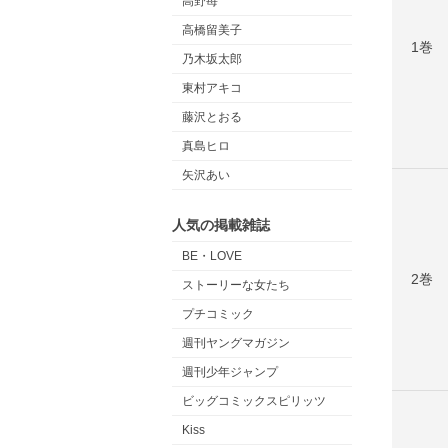
高野苺
高橋留美子
1巻
乃木坂太郎
東村アキコ
藤沢とおる
真島ヒロ
矢沢あい
人気の掲載雑誌
BE・LOVE
2巻
ストーリーな女たち
プチコミック
週刊ヤングマガジン
週刊少年ジャンプ
ビッグコミックスピリッツ
Kiss