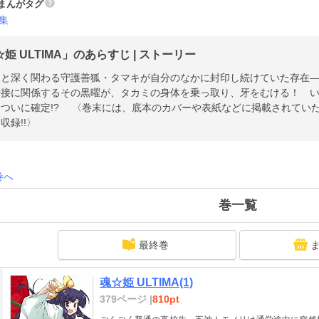
まんがタグ
集
姫 ULTIMA」のあらすじ | ストーリー
家と深く関わる守護善狐・タマキが自分のなかに封印し続けていた存在
密接に関係するその黒曜が、タカミの身体を乗っ取り、牙をむける！ 
もついに確定!? 〈巻末には、底本のカバーや表紙などに掲載されてい
収録!!〉
巻へ
巻一覧
最終巻
魂☆姫 ULTIMA(1)
379ページ |
810pt