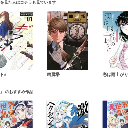
を見た人はコチラも見ています
ト±
幽麗塔
」 のおすすめ作品