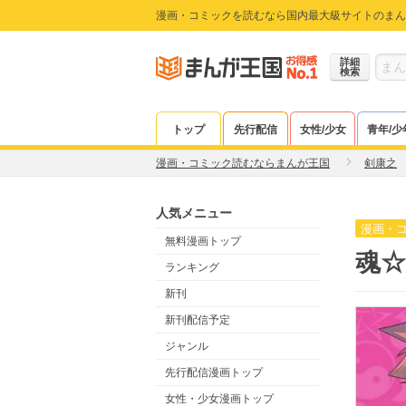
漫画・コミックを読むなら国内最大級サイトのまん
詳細
検索
トップ
先行配信
女性/少女
青年/少
漫画・コミック読むならまんが王国
剣康之
人気メニュー
漫画・
無料漫画トップ
魂☆姫
ランキング
新刊
新刊配信予定
ジャンル
先行配信漫画トップ
女性・少女漫画トップ