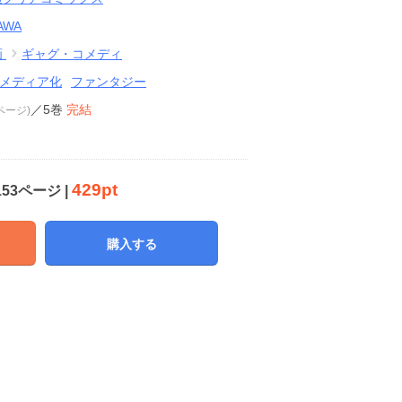
AWA
画
ギャグ・コメディ
メディア化
ファンタジー
／5巻
完結
3ページ)
429pt
153ページ |
購入する