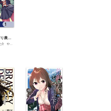
異世界のんびり農家【分冊版】
之介
やすも