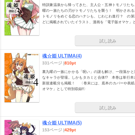
特訓兼温泉から帰ってきた、主人公・五神トモノリたち
曜の一族たちの刃がトモノリたちを襲う！ 明かされる
トモノリをめぐる恋のハナシも、じわじわ進行？ の第
どに掲載されていたイラスト、漫画を「電子版オマケ」と
試し読み
魂☆姫 ULTIMA(4)
331ページ |
810pt
裏九曜の一族にかかる「呪い」の謎も解け、一段落かと
なキャラが登場。しかもタカミと合体!? 本巻は単行
新規連載分も掲載！ 〈巻末には、底本のカバーや表紙
オマケ」として特別収録!!〉
試し読み
魂☆姫 ULTIMA(5)
153ページ |
429pt