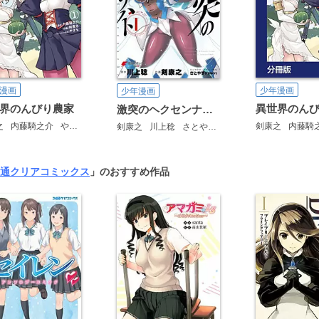
漫画
少年漫画
少年漫画
界のんびり農家
激突のヘクセンナハト
之
内藤騎之介
やすも
剣康之
内藤騎
剣康之
川上稔
さとやす（ＴＥＮＫＹ）
通クリアコミックス
」のおすすめ作品