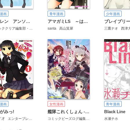
漫画
青年漫画
少年漫画
セイレン アンソロジーコミック
アマガミLS ～はるかAnother～
コミッククリア編集部・編
santa
高山箕犀
三鷹ナオ
西津
漫画
女性漫画
青年漫画
がみっ!
艦隊これくしょん -艦これ- アンソロジーコミック 女子だって艦これが好き!
Black Line
イ才
エンターブレイン
コミックビーズログ編集部
水瀬チホ