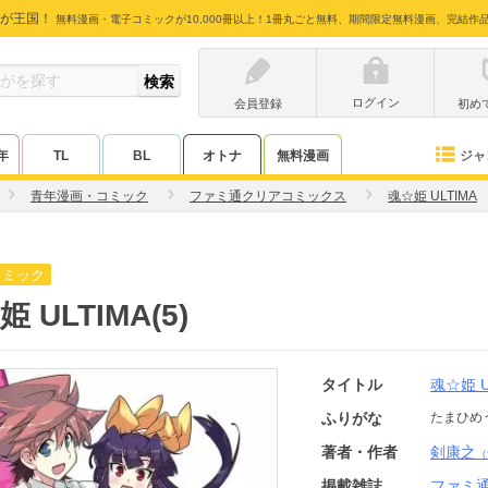
が王国！
無料漫画・電子コミックが10,000冊以上！1冊丸ごと無料、期間限定無料漫画、完結作
ログイン
会員登録
初め
ジャ
年
TL
BL
オトナ
無料漫画
青年漫画・コミック
ファミ通クリアコミックス
魂☆姫 ULTIMA
コミック
 ULTIMA(5)
タイトル
魂☆姫 U
ふりがな
たまひめ
著者・作者
剣康之
（
掲載雑誌
ファミ