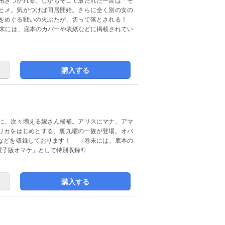
抱きつかれる。しかもそこで放たれた一言は「そ
ヒメ。気がつけば同居開始。さらに全く別の女の
奪をめぐる戦いの火ぶたが、切って落とされる！
末には、底本のカバーや表紙などに掲載されてい
購入する
に、次々増える嫁さん候補。アリスにマナ、アマ
エリカをはじめとする、裏九曜の一族が登場。オバ
などを収録しております！ 〈巻末には、底本の
子版オマケ」として特別収録!!〉
購入する