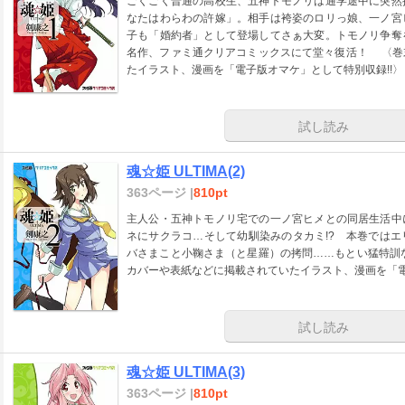
ごくごく普通の高校生、五神トモノリは通学途中に突然
なたはわらわの許嫁」。相手は袴姿のロリっ娘、一ノ宮
子も「婚約者」として登場してさぁ大変。トモノリ争
名作、ファミ通クリアコミックスにて堂々復活！ 〈巻
たイラスト、漫画を「電子版オマケ」として特別収録!!〉
試し読み
魂☆姫 ULTIMA(2)
363ページ |
810pt
主人公・五神トモノリ宅での一ノ宮ヒメとの同居生活中
ネにサクラコ…そして幼馴染みのタカミ!? 本巻では
バさまこと小鞠さま（と星羅）の拷問……もとい猛特訓
カバーや表紙などに掲載されていたイラスト、漫画を「電
試し読み
魂☆姫 ULTIMA(3)
363ページ |
810pt