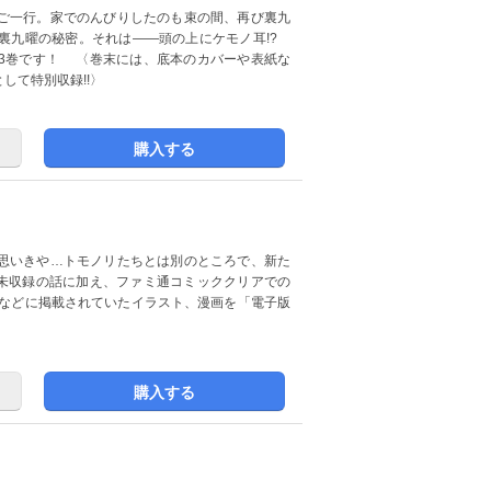
ご一行。家でのんびりしたのも束の間、再び裏九
裏九曜の秘密。それは――頭の上にケモノ耳!?
3巻です！ 〈巻末には、底本のカバーや表紙な
して特別収録!!〉
購入する
思いきや…トモノリたちとは別のところで、新た
本未収録の話に加え、ファミ通コミッククリアでの
などに掲載されていたイラスト、漫画を「電子版
購入する