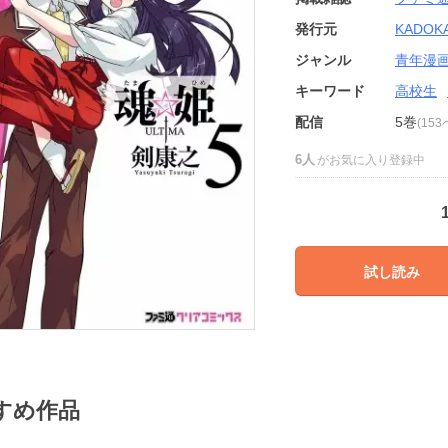
発行元
KADOK
ジャンル
青年漫
キーワード
高校生
配信
5巻
(15
6人
がお気に入り登録中
試し読み
すめ作品