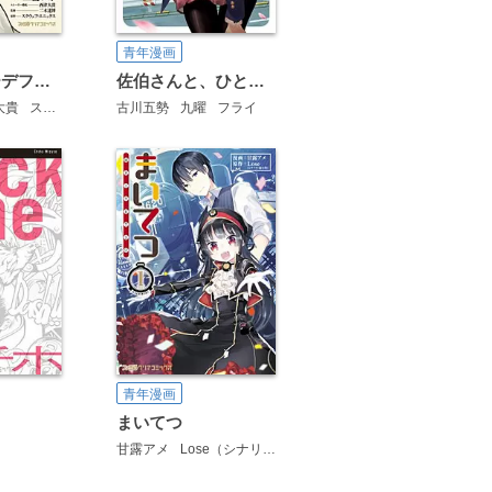
青年漫画
ブレイブリーデフォルト フライングフェアリー
佐伯さんと、ひとつ屋根の下 I'll have Sherbet！
大貴
スクウェア・エニックス
古川五勢
九曜
フライ
青年漫画
まいてつ
甘露アメ
Lose（シナリオ：進行豹）