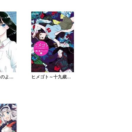
恋は雨上がりのように
ヒメゴト～十九歳の制服～