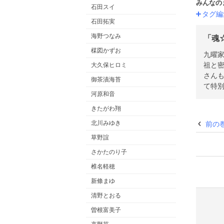
みんなの
石田スイ
タグ編
石田拓実
海野つなみ
「魂☆
楳図かずお
九曜
祖と
大久保ヒロミ
さん
御茶漬海苔
て特別
河原和音
きたがわ翔
北川みゆき
前の
草野誼
さかたのり子
椎名軽穂
新條まゆ
清野とおる
曽根富美子