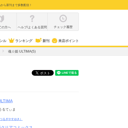
品から新刊まで多数配信！
チェック履歴
ての方へ
ヘルプ/よくある質問
ンル
ランキング
新刊
来店ポイント
魂☆姫 ULTIMA(5)
LTIMA
うるてぃま
つるぎやすゆき）
通クリアコミックス