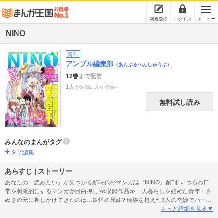
新規登録
ログイン
メニュー
NINO
青年
アンブル編集部
（あんぶるへんしゅうぶ）
12巻
まで配信
1人
がお気に入り登録中
無料試し読み
みんなのまんがタグ
タグ編集
あらすじ | ストーリー
あなたの「読みたい」が見つかる新時代のマンガ誌『NINO』創刊! いつもの日
常を刺激的にするマンガが目白押し!≪収録作品≫一人暮らしを始めた青年・さ
ぬきの元に押しかけてきたのは…妖怪の兄妹? 種族を超えた3人の奇妙でハート
フルな同居生活スタート『さぬきらへん』(大山容) 新人アイドルたちの命を懸
もっと詳細を見る▼
けた芸能界サバイバルストーリー『アイバス!-the idol buster-』(芹川豆) 放課後