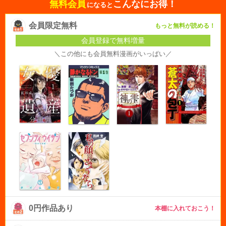
無料会員
こんなにお得！
になると
会員限定無料
もっと無料が読める！
会員登録で無料増量
＼この他にも会員無料漫画がいっぱい／
0円作品あり
本棚に入れておこう！