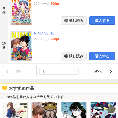
322ページ
|
200pt
9
巻
試し読み
購入する
NINO Vol.10
296ページ
|
200pt
10
巻
試し読み
購入する
前へ
次へ
おすすめ作品
この作品を見た人はコチラも見ています