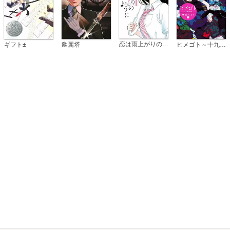
恋は雨上がりのように
ギフト±
幽麗塔
ヒメゴト～十九歳の制服～