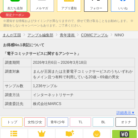
友だち追加
メルマガ
アプリ通知
フォロー
いいね
限定クーポン
※通知する情報およびタイミングが異なりますので、併せて受け取ることをお勧めします。 ※
通知をしないキャンペーンもあります。ご了承ください。
まんが王国
アンブル編集部
青年漫画
COMICアンブル
NINO
お得感No.1表記について
「電子コミックサービスに関するアンケート」
調査期間
2026年3月6日～2026年3月18日
調査対象
まんが王国または主要電子コミックサービスのうちいずれか
をメイン且つ有料で利用している20歳～69歳の男女
サンプル数
1,236サンプル
調査方法
インターネットリサーチ
調査委託先
株式会社MARCS
詳細表示▼
トップ
女性/少女
青年/少年
TL
BL
オトナ