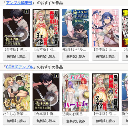
「
アンブル編集部
」 のおすすめ作品
【合本版】俺だけレベルが見える異世界英雄譚
【合本版】引退したおっさん冒険者、再雇用で最強ギルドマスターになってしまう
俺だけレベルが見える異世界英雄譚
【合本版】王都霊薬ものがたり
無料試し読み
無料試し読み
無料試し読み
無料試し読み
「
COMICアンブル
」のおすすめ作品
【合本版】俺だけレベルが見える異世界英雄譚
【合本版】引退したおっさん冒険者、再雇用で最強ギルドマスターになってしまう
だらしな先輩【単行本版】
辺境のお風呂屋さん、ハーレムになる～山奥にある寂れた温泉の効能がチートすぎて女冒険者に大人気な件～
無料試し読み
無料試し読み
無料試し読み
無料試し読み