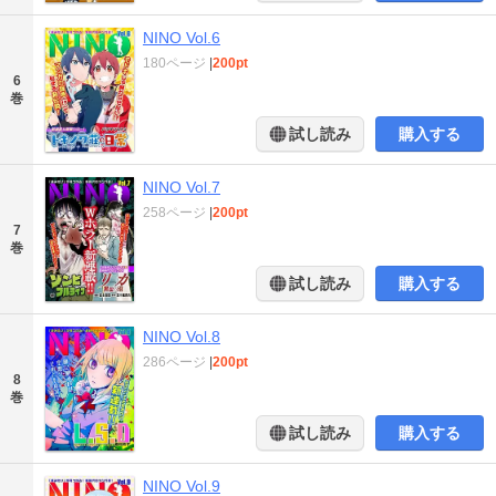
NINO Vol.6
180ページ
|
200pt
6
巻
試し読み
購入する
NINO Vol.7
258ページ
|
200pt
7
巻
試し読み
購入する
NINO Vol.8
286ページ
|
200pt
8
巻
試し読み
購入する
NINO Vol.9