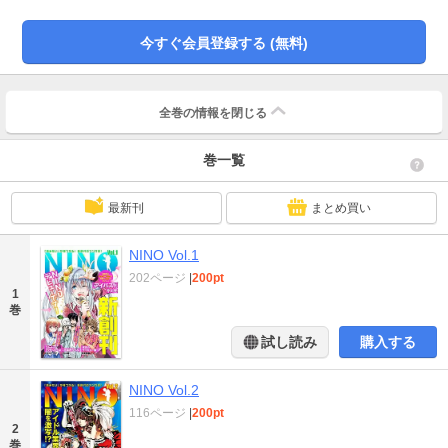
のお楽しみは…女装ッ? 禁断の”男の娘”コメディ『スカート×アフタースクー
ル!』(カネコナオヤ) ド迫力の剣劇バトルと極上の料理を召し上がれ! 三ツ星グル
今すぐ会員登録する (無料)
メマンガ『武志のサイキョー飯!』(石原和樹)
全巻の情報を
閉じる
巻一覧
最新刊
まとめ買い
NINO Vol.1
202ページ
|
200pt
1
巻
試し読み
購入する
NINO Vol.2
116ページ
|
200pt
2
巻