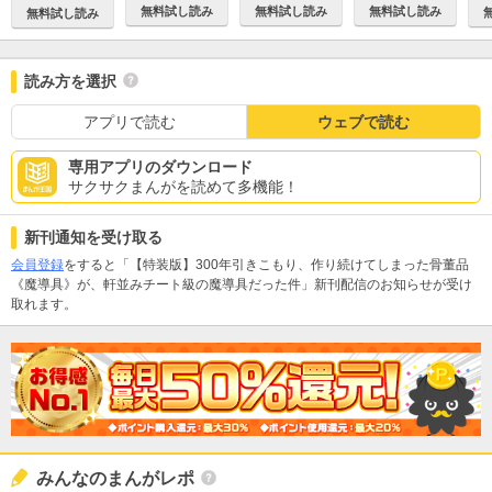
無料試し読み
無料試し読み
無料試し読み
無料試し読み
読み方を選択
アプリで読む
ウェブで読む
専用アプリのダウンロード
サクサクまんがを読めて多機能！
新刊通知を受け取る
会員登録
をすると「【特装版】300年引きこもり、作り続けてしまった骨董品
《魔導具》が、軒並みチート級の魔導具だった件」新刊配信のお知らせが受け
取れます。
みんなのまんがレポ