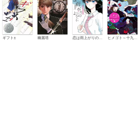
恋は雨上がりのように
ギフト±
幽麗塔
ヒメゴト～十九歳の制服～