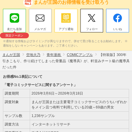
まんが王国のお得情報を受け取ろう
友だち追加
メルマガ
アプリ通知
フォロー
いいね
限定クーポン
※通知する情報およびタイミングが異なりますので、併せて受け取ることをお勧めします。 ※
通知をしないキャンペーンもあります。ご了承ください。
まんが王国
空地大乃
青年漫画
COMICアンブル
【特装版】300年
引きこもり、作り続けてしまった骨董品《魔導具》が、軒並みチート級の魔導具
だった件
お得感No.1表記について
「電子コミックサービスに関するアンケート」
調査期間
2026年3月6日～2026年3月18日
調査対象
まんが王国または主要電子コミックサービスのうちいずれか
をメイン且つ有料で利用している20歳～69歳の男女
サンプル数
1,236サンプル
調査方法
インターネットリサーチ