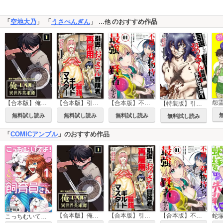
「
空地大乃
」 「
うさぺんぎん
」
のおすすめ作品
…他
怨
【合本版】俺だけレベルが見える異世界英雄譚
【合本版】引退したおっさん冒険者、再雇用で最強ギルドマスターになってしまう
【合本版】不遇の荷物持ち、最強賢者に至る
【特装版】引退したおっさん冒険者、再雇用で最強ギルドマスターになってしまう
無料試し読み
無料試し読み
無料試し読み
無料試し読み
「
COMICアンブル
」のおすすめ作品
【合本版】俺だけレベルが見える異世界英雄譚
【合本版】引退したおっさん冒険者、再雇用で最強ギルドマスターになってしまう
【合本版】不遇の荷物持ち、最強賢者に至る
こっちむいてよ！飼育員さん！【単行本版】