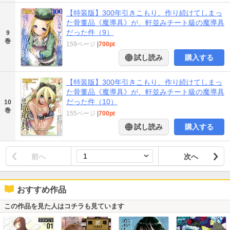
【特装版】300年引きこもり、作り続けてしまっ
た骨董品《魔導具》が、軒並みチート級の魔導具
だった件（9）
9
巻
159ページ
|
700pt
試し読み
購入する
【特装版】300年引きこもり、作り続けてしまっ
た骨董品《魔導具》が、軒並みチート級の魔導具
だった件（10）
10
巻
155ページ
|
700pt
試し読み
購入する
前へ
次へ
おすすめ作品
この作品を見た人はコチラも見ています