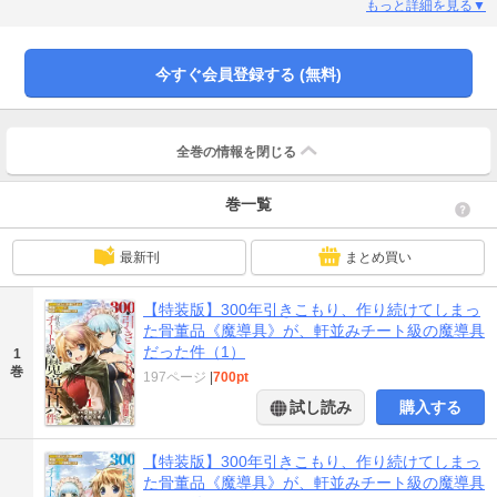
いたのだ！ エドソンは300年後の世界を知るため、外界に出ることを決意す
もっと詳細を見る▼
る。しかし、300年後の魔導技術は進歩しておらず、彼のガラクタ魔導具はチ
ート級の扱いになっていて……！？ チート級の魔導具と往く、異世界無双フ
ァンタジー待望の第1巻！ ※「小説家になろう」は株式会社ヒナプロジェクト
今すぐ会員登録する (無料)
の登録商標です。
全巻の情報を
閉じる
巻一覧
最新刊
まとめ買い
【特装版】300年引きこもり、作り続けてしまっ
た骨董品《魔導具》が、軒並みチート級の魔導具
だった件（1）
1
巻
197ページ
|
700pt
試し読み
購入する
【特装版】300年引きこもり、作り続けてしまっ
た骨董品《魔導具》が、軒並みチート級の魔導具