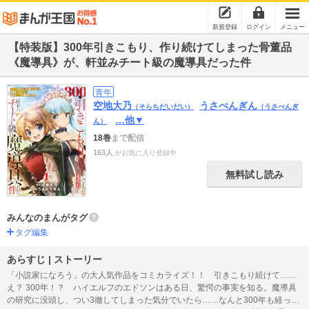
新規登録
ログイン
メニュー
【特装版】300年引きこもり、作り続けてしまった骨董品
《魔導具》が、軒並みチート級の魔導具だった件
青年
空地大乃
うさぺんぎん
（そらちだいだい）
（うさぺんぎ
…他▼
ん）
18巻
まで配信
163人
がお気に入り登録中
無料試し読み
みんなのまんがタグ
タグ編集
あらすじ | ストーリー
「小説家になろう」の大人気作品をコミカライズ！！ 引きこもり続けて……
え？ 300年！？ ハイエルフのエドソンはある日、驚愕の事実を知る。魔導具
の研究に没頭し、つい3徹してしまった気分でいたら……なんと300年も経って