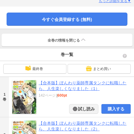
人気異世界ファンタジーをコミカライズ！【本作品は『ぽんわり薬師専属タン
もっと詳細を見る▼
クに転職したら、人生楽しくなりました』第１巻～第４巻を収録した合本版で
す】
今すぐ会員登録する (無料)
全巻の情報を
閉じる
巻一覧
最終巻
まとめ買い
【合本版】ぽんわり薬師専属タンクに転職した
ら、人生楽しくなりました（1）
1
142ページ
|
600pt
巻
試し読み
購入する
【合本版】ぽんわり薬師専属タンクに転職した
ら、人生楽しくなりました（2）