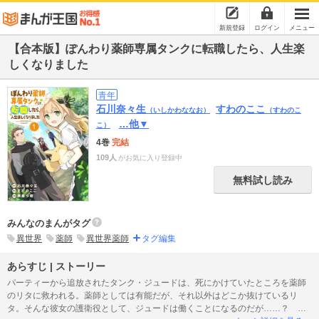
新規登録
ログイン
メニュー
【合本版】ぽんわり薬師専属タンクに転職したら、人生楽
しくなりました
青年
石川奈々生
すわのここ
（いしかわななお）
（すわのこ
…他▼
こ）
4巻
完結
109人
がお気に入り登録中
無料試し読み
みんなのまんがタグ
異世界
薬師
異世界薬師
タグ編集
あらすじ | ストーリー
パーティーから追放されたタンク・ジュードは、死にかけていたところを薬師
のリタに救われる。薬師としては有能だが、それ以外はどこか抜けているリ
タ。そんな彼女の護衛役として、ジュードは働くことになるのだが……？ 大