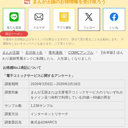
まんが王国のお得情報を受け取ろう
友だち追加
メルマガ
アプリ通知
フォロー
いいね
限定クーポン
※通知する情報およびタイミングが異なりますので、併せて受け取ることをお勧めします。 ※
通知をしないキャンペーンもあります。ご了承ください。
まんが王国
石川奈々生
青年漫画
COMICアンブル
【合本版】ぽん
わり薬師専属タンクに転職したら、人生楽しくなりました
お得感No.1表記について
「電子コミックサービスに関するアンケート」
調査期間
2026年3月6日～2026年3月18日
調査対象
まんが王国または主要電子コミックサービスのうちいずれか
をメイン且つ有料で利用している20歳～69歳の男女
サンプル数
1,236サンプル
調査方法
インターネットリサーチ
調査委託先
株式会社MARCS