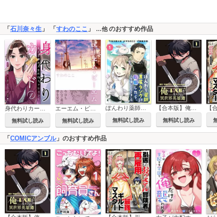
「
石川奈々生
」 「
すわのここ
」
のおすすめ作品
…他
ぽんわり薬師専属タンクに転職したら、人生楽しくなりました
【合本版】俺だけレベルが見える異世界英雄譚
エーエム・ピーエム
身代わりカード～ある主婦の人生代行ミッション～
無料試し読み
無料試し読み
無料試し読み
無料試し読み
「
COMICアンブル
」のおすすめ作品