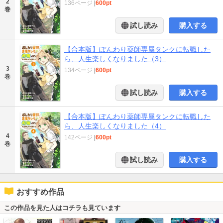
2
136ページ
|
600pt
巻
試し読み
購入する
【合本版】ぽんわり薬師専属タンクに転職した
ら、人生楽しくなりました（3）
3
134ページ
|
600pt
巻
試し読み
購入する
【合本版】ぽんわり薬師専属タンクに転職した
ら、人生楽しくなりました（4）
4
142ページ
|
600pt
巻
試し読み
購入する
おすすめ作品
この作品を見た人はコチラも見ています