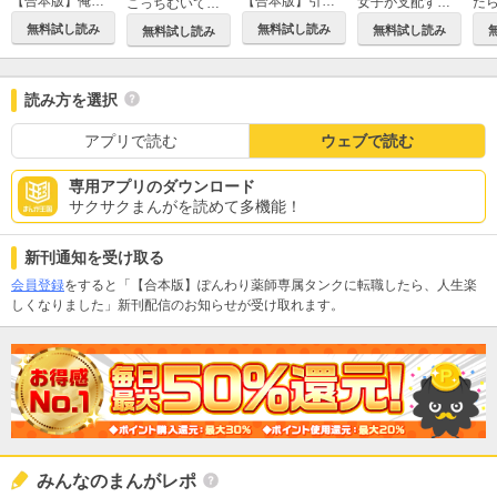
【合本版】俺だけレベルが見える異世界英雄譚
【合本版】引退したおっさん冒険者、再雇用で最強ギルドマスターになってしまう
女子が支配する学園で俺だけが襲われる【単行本版】
こっちむいてよ！飼育員さん！【単行本版】
無料試し読み
無料試し読み
無料試し読み
無料試し読み
読み方を選択
アプリで読む
ウェブで読む
専用アプリのダウンロード
サクサクまんがを読めて多機能！
新刊通知を受け取る
会員登録
をすると「【合本版】ぽんわり薬師専属タンクに転職したら、人生楽
しくなりました」新刊配信のお知らせが受け取れます。
みんなのまんがレポ