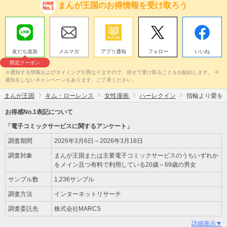
まんが王国のお得情報を受け取ろう
友だち追加
メルマガ
アプリ通知
フォロー
いいね
限定クーポン
※通知する情報およびタイミングが異なりますので、併せて受け取ることをお勧めします。 ※
通知をしないキャンペーンもあります。ご了承ください。
まんが王国
キム・ローレンス
女性漫画
ハーレクイン
指輪より愛を
お得感No.1表記について
「電子コミックサービスに関するアンケート」
調査期間
2026年3月6日～2026年3月18日
調査対象
まんが王国または主要電子コミックサービスのうちいずれか
をメイン且つ有料で利用している20歳～69歳の男女
サンプル数
1,236サンプル
調査方法
インターネットリサーチ
調査委託先
株式会社MARCS
詳細表示▼