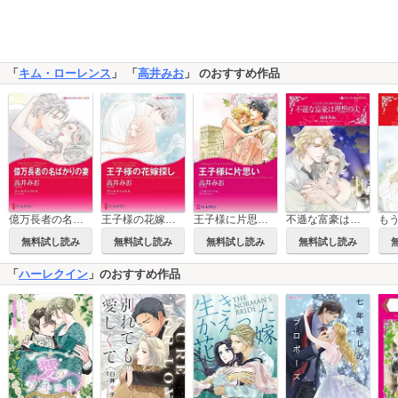
「
キム・ローレンス
」 「
高井みお
」 のおすすめ作品
億万長者の名ばかりの妻
王子様の花嫁探し
王子様に片思い(カラー版)
不遜な富豪は理想の夫
も
無料試し読み
無料試し読み
無料試し読み
無料試し読み
「
ハーレクイン
」のおすすめ作品