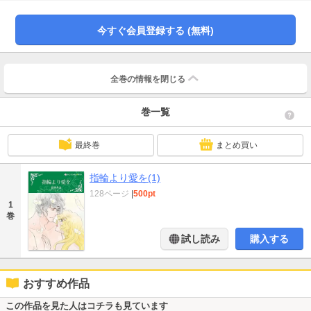
瞬間、自分の間違いに気づいたリースの瞳に熱い情熱の炎がともって…。
今すぐ会員登録する (無料)
全巻の情報を
閉じる
巻一覧
最終巻
まとめ買い
指輪より愛を(1)
128ページ
|
500pt
1
巻
試し読み
購入する
おすすめ作品
この作品を見た人はコチラも見ています