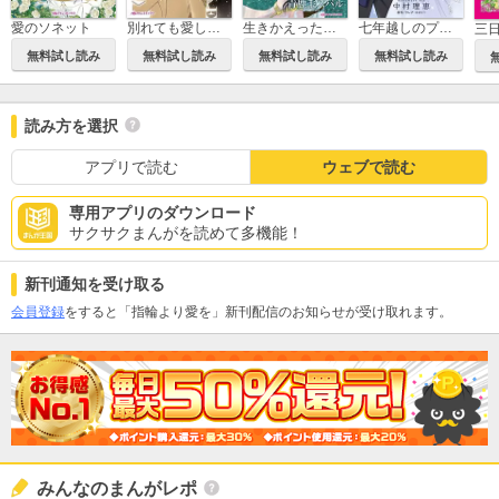
愛のソネット
別れても愛しくて
生きかえった花嫁
七年越しのプロポーズ
三
無料試し読み
無料試し読み
無料試し読み
無料試し読み
読み方を選択
アプリで読む
ウェブで読む
専用アプリのダウンロード
サクサクまんがを読めて多機能！
新刊通知を受け取る
会員登録
をすると「指輪より愛を」新刊配信のお知らせが受け取れます。
みんなのまんがレポ