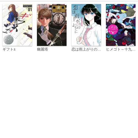
恋は雨上がりのように
ギフト±
幽麗塔
ヒメゴト～十九歳の制服～