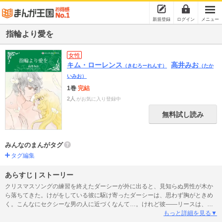
新規登録
ログイン
メニュー
指輪より愛を
女性
キム・ローレンス
高井みお
（きむろーれんす）
（たか
いみお）
1巻
完結
2人
がお気に入り登録中
無料試し読み
みんなのまんがタグ
タグ編集
あらすじ | ストーリー
クリスマスソングの練習を終えたダーシーが外に出ると、見知らぬ男性が木か
ら落ちてきた。けがをしている彼に駆け寄ったダーシーは、思わず胸がときめ
く。こんなにセクシーな男の人に近づくなんて…。けれど彼――リースは、ダ
ーシーを少年だと勘違いしているようだ。屈辱感と切なさをおぼえながらも、
もっと詳細を見る▼
自宅での手当てを申し出た。コートを脱ぎ、髪をほどいたダーシーの姿を見た