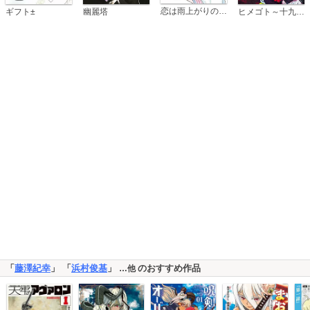
恋は雨上がりのように
ギフト±
幽麗塔
ヒメゴト～十九歳の制服～
「
藤澤紀幸
」 「
浜村俊基
」
のおすすめ作品
…他