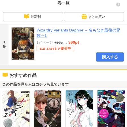
巻一覧
最新刊
まとめ買い
Wizardry Variants Daphne ～名もなき最後の冒
険～1
360pt
1
184ページ
|
720pt
→
巻
割引中
8/25 23:59まで
購入する
おすすめ作品
この作品を見た人はコチラも見ています