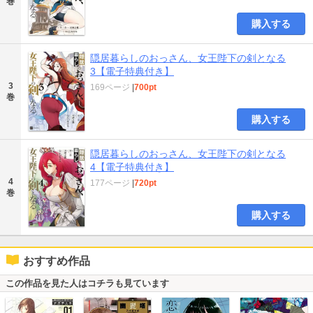
巻
購入する
隠居暮らしのおっさん、女王陛下の剣となる
3【電子特典付き】
3
169ページ
|
700pt
巻
購入する
隠居暮らしのおっさん、女王陛下の剣となる
4【電子特典付き】
4
177ページ
|
720pt
巻
購入する
おすすめ作品
この作品を見た人はコチラも見ています