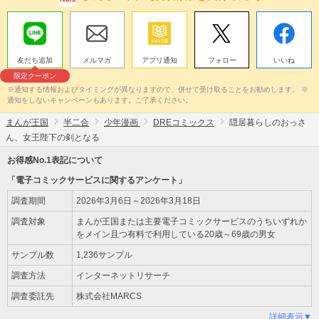
友だち追加
メルマガ
アプリ通知
フォロー
いいね
限定クーポン
※通知する情報およびタイミングが異なりますので、併せて受け取ることをお勧めします。 ※
通知をしないキャンペーンもあります。ご了承ください。
まんが王国
半二合
少年漫画
DREコミックス
隠居暮らしのおっさ
ん、女王陛下の剣となる
お得感No.1表記について
「電子コミックサービスに関するアンケート」
調査期間
2026年3月6日～2026年3月18日
調査対象
まんが王国または主要電子コミックサービスのうちいずれか
をメイン且つ有料で利用している20歳～69歳の男女
サンプル数
1,236サンプル
調査方法
インターネットリサーチ
調査委託先
株式会社MARCS
詳細表示▼