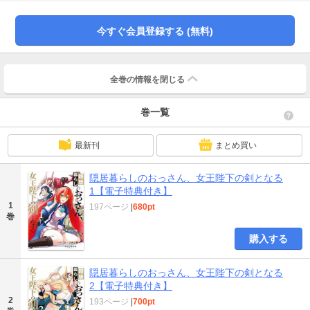
自分の娘と名乗る少女・アンナとの出会いを機に、引退したはずの彼の『騎
士』としての物語が、再び動き出す――！娘のために引退したおっさんが最強
に返り咲き！ 異世界ロボファンタジー開幕!!原作者・天酒之瓢による書き下ろ
今すぐ会員登録する (無料)
しSSも収録!!
全巻の情報を
閉じる
巻一覧
最新刊
まとめ買い
隠居暮らしのおっさん、女王陛下の剣となる
1【電子特典付き】
1
197ページ
|
680pt
巻
購入する
隠居暮らしのおっさん、女王陛下の剣となる
2【電子特典付き】
2
193ページ
|
700pt