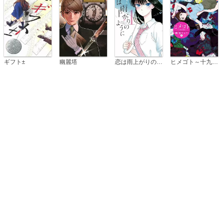
恋は雨上がりのように
ギフト±
幽麗塔
ヒメゴト～十九歳の制服～