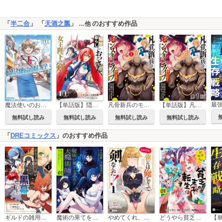
「
半二合
」 「
天酒之瓢
」
のおすすめ作品
…他
魔法使いのおしごと
【単話版】隠居暮らしのおっさん、女王陛下の剣となる
凡骨新兵のモンスターライフ@COMIC
【単話版】凡骨新兵のモンスターライフ@COMIC
無料試し読み
無料試し読み
無料試し読み
無料試し読み
「
DREコミックス
」のおすすめ作品
ギルドの雑用係が真の黒幕でした
魔術の果てを求める大魔術師
やめてくれ、強いのは俺じゃなくて剣なんだ……！
どうやら貧乏男爵家の末っ子に転生したらしいです