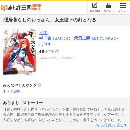
新規登録
ログイン
メニュー
隠居暮らしのおっさん、女王陛下の剣となる
少年
半二合
天酒之瓢
（はんにごう）
（あまざけのひさご）
…他▼
4巻
まで配信
139人
がお気に入り登録中
みんなのまんがタグ
タグ編集
あらすじ | ストーリー
【電子特典付き】描き下ろしイラストを電子書籍限定で収録！王国筆頭騎士を
引退後、最辺境の街で貨物運びの仕事をする毎日を送るワット・シアーズ。お
人好しながらも頼られるおっさんとして、しがない余生を過ごすはずだった
が……「父親の名は『ワット・シアーズ』。私はあなたに会いに来たのです」
もっと詳細を見る▼