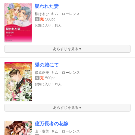
疑われた妻
桜はるひ
キム・ローレンス
完
500pt
巻
お気に入り：15人
あらすじを見る▼
愛の城にて
篠原正美
キム・ローレンス
完
500pt
巻
お気に入り：19人
あらすじを見る▼
億万長者の花嫁
山下友美
キム・ローレンス