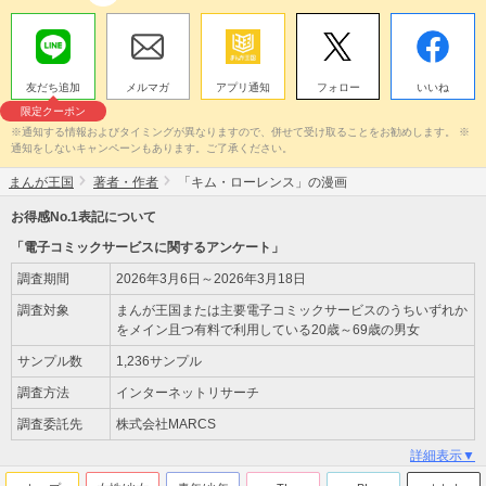
友だち追加
メルマガ
アプリ通知
フォロー
いいね
限定クーポン
※通知する情報およびタイミングが異なりますので、併せて受け取ることをお勧めします。 ※
通知をしないキャンペーンもあります。ご了承ください。
まんが王国
著者・作者
「キム・ローレンス」の漫画
お得感No.1表記について
「電子コミックサービスに関するアンケート」
調査期間
2026年3月6日～2026年3月18日
調査対象
まんが王国または主要電子コミックサービスのうちいずれか
をメイン且つ有料で利用している20歳～69歳の男女
サンプル数
1,236サンプル
調査方法
インターネットリサーチ
調査委託先
株式会社MARCS
詳細表示▼