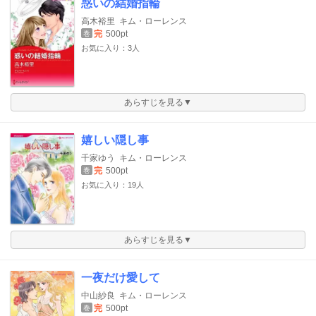
惑いの結婚指輪
高木裕里
キム・ローレンス
完
500pt
巻
お気に入り：3人
あらすじを見る▼
嬉しい隠し事
千家ゆう
キム・ローレンス
完
500pt
巻
お気に入り：19人
あらすじを見る▼
一夜だけ愛して
中山紗良
キム・ローレンス
完
500pt
巻