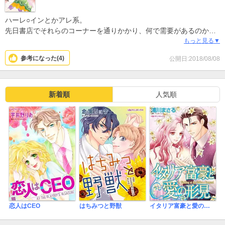
ハーレ○インとかアレ系。
先日書店でそれらのコーナーを通りかかり、何で需要があるのか知
りたくて読んでみたらw
もっと見る▼
トンデモ超設定で似たような話を他でも読んだ気がするし。
参考になった(
4
)
公開日:2018/08/08
本作に限ったことではないけどアレ系の原作モノはSFよりも非現実
的だし、最近はアラブあたりの国の女性への厳しさなどの情報なん
ていくらでもネットなんかで得られるのにありえないエピソードば
っかりで違和感。
新着順
人気順
600pt消費の割には話が短いしオススメはできないが、大人になって
もおとぎ話やファンタジーお好きな方はどうぞ。
恋人はCEO
はちみつと野獣
イタリア富豪と愛の形見