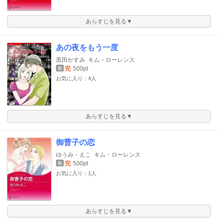
あらすじを見る▼
あの夜をもう一度
黒田かすみ
キム・ローレンス
完
500pt
巻
お気に入り：4人
あらすじを見る▼
御曹子の恋
ゆうみ・えこ
キム・ローレンス
完
500pt
巻
お気に入り：1人
あらすじを見る▼