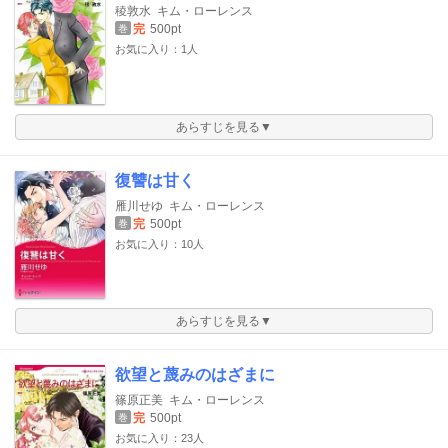
稜敦水
キム・ローレンス
完
500pt
巻
お気に入り：1人
あらすじを見る▼
復讐は甘く
雁川せゆ
キム・ローレンス
完
500pt
巻
お気に入り：10人
あらすじを見る▼
欲望と蔑みのはざまに
篠原正美
キム・ローレンス
完
500pt
巻
お気に入り：23人