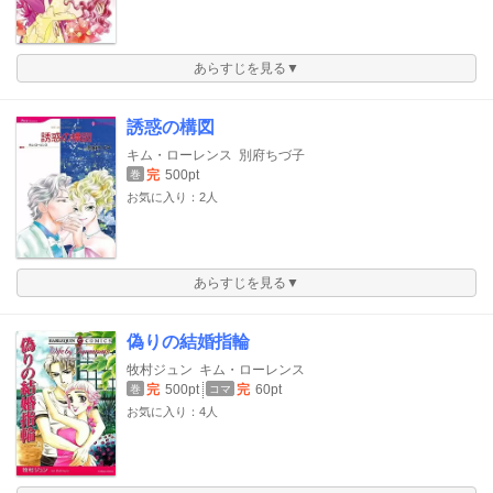
あらすじを見る▼
誘惑の構図
キム・ローレンス
別府ちづ子
完
500pt
巻
お気に入り：2人
あらすじを見る▼
偽りの結婚指輪
牧村ジュン
キム・ローレンス
完
500pt
完
60pt
巻
コマ
お気に入り：4人