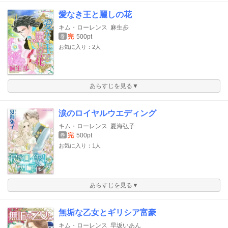
愛なき王と麗しの花
キム・ローレンス
麻生歩
完
500pt
巻
お気に入り：2人
あらすじを見る▼
涙のロイヤルウエディング
キム・ローレンス
夏海弘子
完
500pt
巻
お気に入り：1人
あらすじを見る▼
無垢な乙女とギリシア富豪
キム・ローレンス
早坂いあん