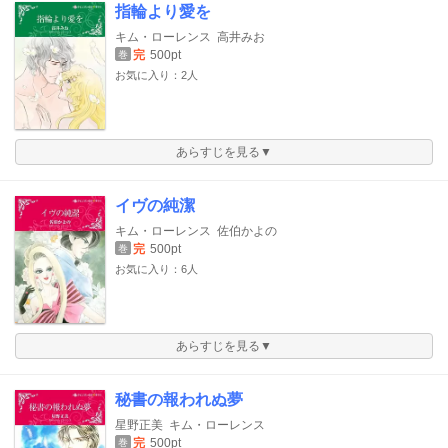
指輪より愛を
キム・ローレンス
高井みお
完
500pt
巻
お気に入り：2人
あらすじを見る▼
イヴの純潔
キム・ローレンス
佐伯かよの
完
500pt
巻
お気に入り：6人
あらすじを見る▼
秘書の報われぬ夢
星野正美
キム・ローレンス
完
500pt
巻