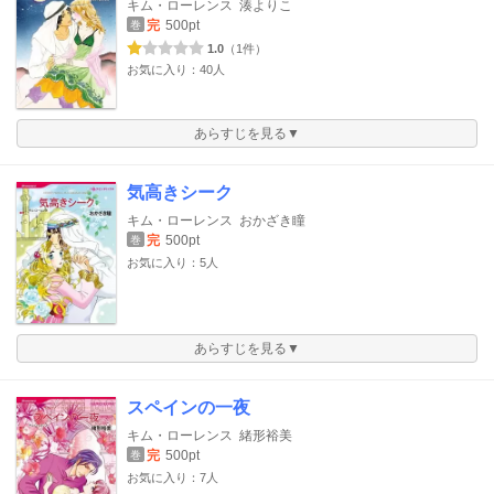
キム・ローレンス
湊よりこ
完
500pt
巻
1.0
（1件）
お気に入り：40人
あらすじを見る▼
気高きシーク
キム・ローレンス
おかざき瞳
完
500pt
巻
お気に入り：5人
あらすじを見る▼
スペインの一夜
キム・ローレンス
緒形裕美
完
500pt
巻
お気に入り：7人