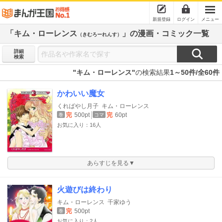
新規登録
ログイン
メニュー
「キム・ローレンス
」の漫画・コミック一覧
（きむろーれんす）
詳細
検索
"キム・ローレンス"
の検索結果
1～50件/全60件
かわいい魔女
くればやし月子
キム・ローレンス
完
500pt
完
60pt
巻
コマ
お気に入り：16人
あらすじを見る▼
火遊びは終わり
キム・ローレンス
千家ゆう
完
500pt
巻
お気に入り：2人