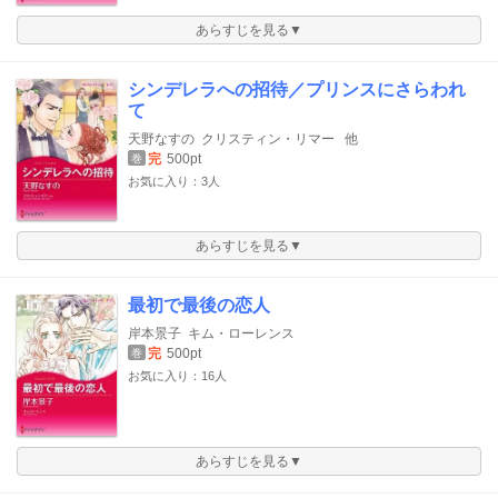
あらすじを見る▼
シンデレラへの招待／プリンスにさらわれ
て
天野なすの
クリスティン・リマー
他
完
500pt
巻
お気に入り：3人
あらすじを見る▼
最初で最後の恋人
岸本景子
キム・ローレンス
完
500pt
巻
お気に入り：16人
あらすじを見る▼