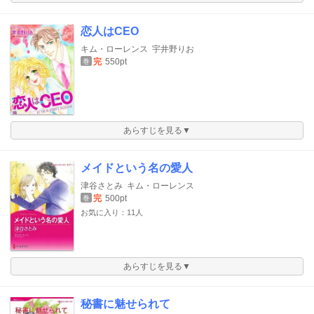
恋人はCEO
キム・ローレンス
宇井野りお
完
550pt
巻
あらすじを見る▼
メイドという名の愛人
津谷さとみ
キム・ローレンス
完
500pt
巻
お気に入り：11人
あらすじを見る▼
秘書に魅せられて