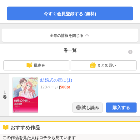
たのは、新社長のカラムだった。しかも彼はいきなり彼女をしたたかな悪女と
決めつけて!?
今すぐ会員登録する (無料)
全巻の情報を
閉じる
巻一覧
最終巻
まとめ買い
結婚式の夜に(1)
128ページ
|
500pt
1
巻
試し読み
購入する
おすすめ作品
この作品を見た人はコチラも見ています