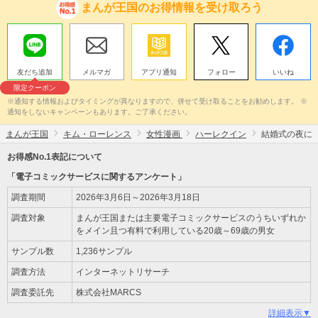
まんが王国のお得情報を受け取ろう
友だち追加
メルマガ
アプリ通知
フォロー
いいね
限定クーポン
※通知する情報およびタイミングが異なりますので、併せて受け取ることをお勧めします。 ※
通知をしないキャンペーンもあります。ご了承ください。
まんが王国
キム・ローレンス
女性漫画
ハーレクイン
結婚式の夜に
お得感No.1表記について
「電子コミックサービスに関するアンケート」
調査期間
2026年3月6日～2026年3月18日
調査対象
まんが王国または主要電子コミックサービスのうちいずれか
をメイン且つ有料で利用している20歳～69歳の男女
サンプル数
1,236サンプル
調査方法
インターネットリサーチ
調査委託先
株式会社MARCS
詳細表示▼