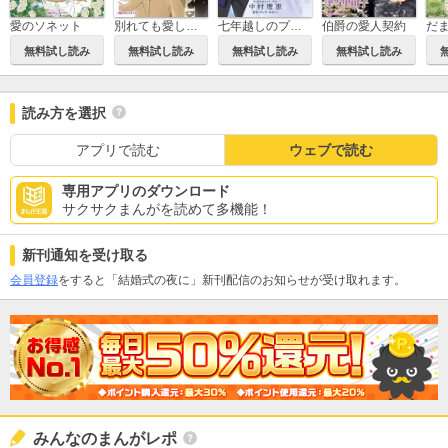
愛のソネット
別れても愛しくて
七年越しのプロポーズ
伯爵の愛人契約
無料試し読み
無料試し読み
無料試し読み
無料試し読み
読み方を選択
アプリで読む
ウェブで読む
専用アプリのダウンロード
サクサクまんがを読めて多機能！
新刊通知を受け取る
会員登録
をすると「結婚式の夜に」新刊配信のお知らせが受け取れます。
みんなのまんがレポ