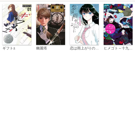
恋は雨上がりのように
ギフト±
幽麗塔
ヒメゴト～十九歳の制服～