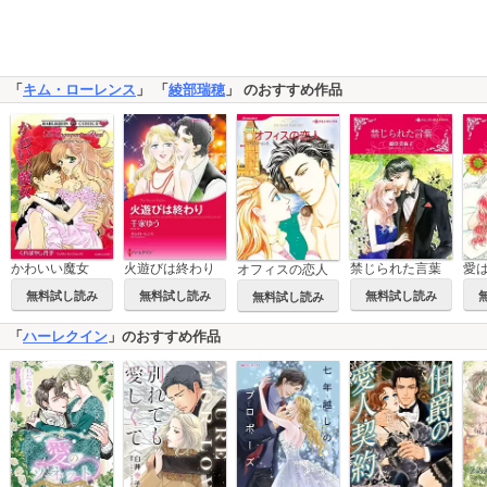
「
キム・ローレンス
」 「
綾部瑞穂
」 のおすすめ作品
かわいい魔女
火遊びは終わり
禁じられた言葉
愛
オフィスの恋人
無料試し読み
無料試し読み
無料試し読み
無料試し読み
「
ハーレクイン
」のおすすめ作品