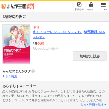
新規登録
ログイン
メニュー
結婚式の夜に
女性
キム・ローレンス
綾部瑞穂
（きむろーれんす）
（あや
べみずほ）
1巻
完結
2人
がお気に入り登録中
無料試し読み
みんなのまんがタグ
タグ編集
あらすじ | ストーリー
恋人を従姉に奪われた傷心のジョージーナ。けれど今日は彼らの結婚式。この
状況を乗り切るため、彼女はエスコートの男性を雇った。すると現れたのは、
とびきりゴージャスで知的な雰囲気のカラムという男性だった。元恋人の結婚
式というつらすぎる状況で、お酒に酔ってしまった彼女はカラムと情熱的な一
もっと詳細を見る▼
夜を過ごす。その後、軽率さを後悔しながら仕事に戻った彼女を待ち受けてい