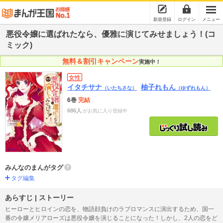
新規登録
ログイン
メニュー
悪役令嬢に選ばれたなら、優雅に演じてみせましょう！(コ
ミック)
無料＆割引キャンペーン
実施中！
女性
イタチサナ
柚子れもん
（いたちさな）
（ゆずれもん）
6巻
完結
686人
がお気に入り登録中
みんなのまんがタグ
タグ編集
あらすじ | ストーリー
ヒーローとヒロインの恋を、物語顔負けのラブロマンスに演出するため、国一
番の令嬢メリアローズは悪役令嬢を演じることになった！しかし、2人の恋をど