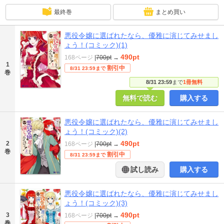
最終巻
まとめ買い
悪役令嬢に選ばれたなら、優雅に演じてみせまし
ょう！(コミック)(1)
490pt
168ページ
|
700pt
→
1
割引中
8/31 23:59まで
巻
8/31 23:59
まで
1冊無料
無料で読む
購入する
悪役令嬢に選ばれたなら、優雅に演じてみせまし
ょう！(コミック)(2)
490pt
2
168ページ
|
700pt
→
巻
割引中
8/31 23:59まで
試し読み
購入する
悪役令嬢に選ばれたなら、優雅に演じてみせまし
ょう！(コミック)(3)
490pt
3
168ページ
|
700pt
→
巻