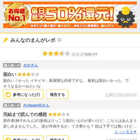
みんなのまんがレポ
(
3.5
)
評価数
4
件
さかさん
購入者レポ
面白い
面白い！かった イヤイヤ、新展開な内容ですな。 最初は面白いかった。で、
そうなるかーみたいな
参考になった(
7
)
報告する
公開日:
2022/01/31
AchappyBさん
購入者レポ
完結まで読んでの感想
原作者(柚子れもん)の漫画はけっこう面白いものが多いけど、こちらはあんまり
楽しめませんでした。 誰が作画するか、て大事かも？ 絵は下手では無いけど安
定していない感じ。お話の進み方もサクサクとも違う…読み直したいと思える
もっと見る▼
面白さが無かった。