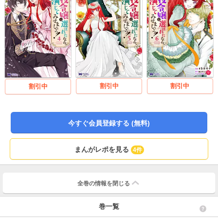
割引中
割引中
割引中
今すぐ会員登録する (無料)
まんがレポを見る
4件
全巻の情報を
閉じる
巻一覧