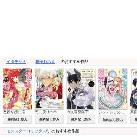
「
イタチサナ
」 「
柚子れもん
」 のおすすめ作品
悪役令嬢に選ばれたなら、優雅に演じてみせましょう！(コミック) 分冊版
死に戻りの幸薄令嬢、今世では最恐ラスボスお義兄様に溺愛されてます
冷血竜皇陛下の「運命の番」らしいですが、後宮に引きこもろうと思います ～幼竜を愛でるのに忙しいので皇后争いはご勝手にどうぞ～
シンデレラの姉ですが、不本意ながら王子と結婚することになりました～身代わり王太子妃は離宮でスローライフを満喫する～(コミック)
無料試し読み
無料試し読み
無料試し読み
無料試し読み
「
モンスターコミックスf
」のおすすめ作品