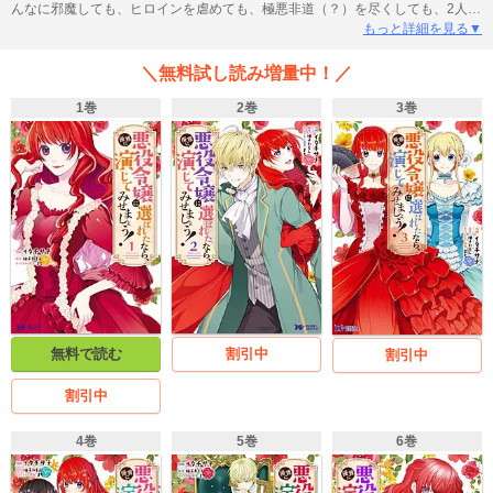
んなに邪魔しても、ヒロインを虐めても、極悪非道（？）を尽くしても、2人の
恋が進展することはなくて――！？「小説家になろう」の大人気爆笑ラブコメ
もっと詳細を見る▼
ディ、遂にコミカライズ！?
＼無料試し読み増量中！／
1巻
2巻
3巻
無料で読む
割引中
割引中
割引中
4巻
5巻
6巻