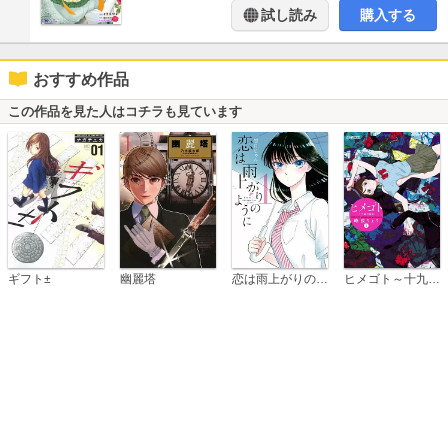
試し読み
購入する
おすすめ作品
この作品を見た人はコチラも見ています
恋は雨上がりのように
ギフト±
幽麗塔
ヒメゴト～十九歳の制服～