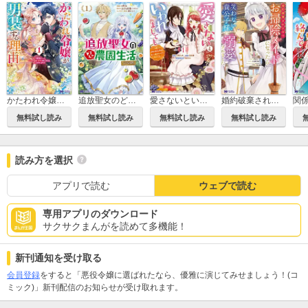
かたわれ令嬢が男装する理由(コミック)
追放聖女のどろんこ農園生活～いつのまにか隣国を救ってしまいました～(コミック)
愛さないといわれましても ～元魔王の伯爵令嬢は生真面目軍人に餌付けをされて幸せになる～（コミック）
婚約破棄されたのでお掃除メイドになったら笑わない貴公子様に溺愛されました(コミック)
無料試し読み
無料試し読み
無料試し読み
無料試し読み
読み方を選択
アプリで読む
ウェブで読む
専用アプリのダウンロード
サクサクまんがを読めて多機能！
新刊通知を受け取る
会員登録
をすると「悪役令嬢に選ばれたなら、優雅に演じてみせましょう！(コ
ミック)」新刊配信のお知らせが受け取れます。