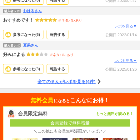
参考になった(
0
)
報告する
公開日:
2025/04/27
おはるさん
購入者レポ
おすすめです！
※ネタバレあり
レポを見る▼
参考になった(
6
)
報告する
公開日:
2022/01/14
夏果さん
購入者レポ
好みによる
※ネタバレあり
レポを見る▼
参考になった(
3
)
報告する
公開日:
2025/01/26
全てのまんがレポを見る(4件)
無料会員
こんなにお得！
になると
会員限定無料
もっと無料が読める！
会員登録で無料増量
＼この他にも会員無料漫画がいっぱい／