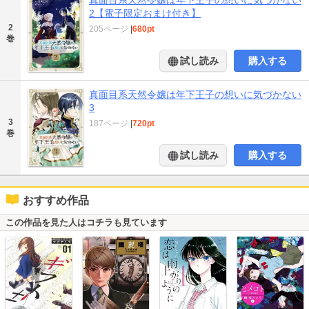
2【電子限定おまけ付き】
2
205ページ
|
680pt
巻
試し読み
購入する
真面目系天然令嬢は年下王子の想いに気づかない
3
3
187ページ
|
720pt
巻
試し読み
購入する
おすすめ作品
この作品を見た人はコチラも見ています