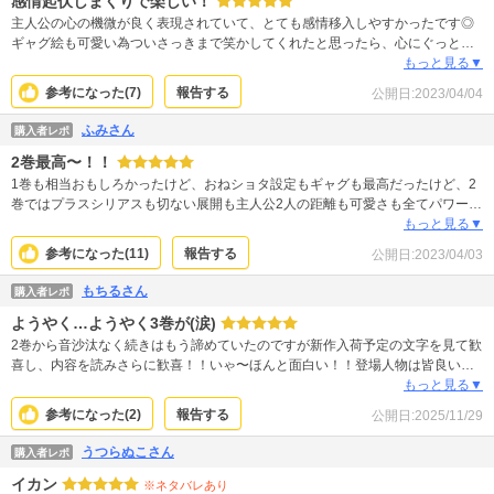
感情起伏しまくりで楽しい！
主人公の心の機微が良く表現されていて、とても感情移入しやすかったです◎
ギャグ絵も可愛い為ついさっきまで笑かしてくれたと思ったら、心にぐっと刺
さるシリアス展開となり、、、感情の振れ幅が大きく私的にものすっごい好み
もっと見る▼
の作風の作家さんです！ 3巻からのどんでん返し期待してます！
参考になった(
7
)
報告する
公開日:
2023/04/04
ふみさん
購入者レポ
2巻最高〜！！
1巻も相当おもしろかったけど、おねショタ設定もギャグも最高だったけど、2
巻ではプラスシリアスも切ない展開も主人公2人の距離も可愛さも全てパワーア
ップしてて、ネタバレ避けて一言で言うともう本当この作品好きや〜w殿下の
もっと見る▼
成長と共におねショタ要素が薄れていくのは寂しいけど、それゆえの尊さ！最
参考になった(
11
)
報告する
公開日:
2023/04/03
高！そしてこれからの主人公2人の関係性の変化も楽しみ〜。萌えはもちろんス
トーリーもしっかり読ませてくれるのでそちらの展開もワクワクです〜
もちるさん
購入者レポ
ようやく…ようやく3巻が(涙)
2巻から音沙汰なく続きはもう諦めていたのですが新作入荷予定の文字を見て歓
喜し、内容を読みさらに歓喜！！いゃ〜ほんと面白い！！登場人物は皆良いキ
ャラしてるし、作者様のノリも大好きだし、特に全力で空回ってる残念お兄ち
もっと見る▼
ゃんが愛おしくて堪りません♡お兄ちゃんの春はいつ来るのか！？来ないの
参考になった(
2
)
報告する
公開日:
2025/11/29
か…笑笑 主人公のふたりは…ラズリス早く成長しておねショタ逆転してガーネ
ット溺愛してやれ！！と言う気持ちと、壁となり両片想いのもどかしいふたり
うつらぬこさん
購入者レポ
を永遠に見ていたいと言う気持ちがぶつかりせめぎ合っていて情緒がおかしく
イカン
なりつつあります。ゆっくりでもいいので最後まで見届けたいのでとりあえず
※ネタバレあり