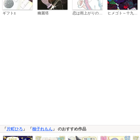
恋は雨上がりのように
ギフト±
幽麗塔
ヒメゴト～十九歳の制服～
「
片町ひろ
」 「
柚子れもん
」 のおすすめ作品