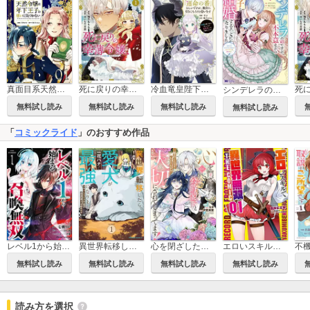
真面目系天然令嬢は年下王子の想いに気づかない【単話版】
死に戻りの幸薄令嬢、今世では最恐ラスボスお義兄様に溺愛されてます
冷血竜皇陛下の「運命の番」らしいですが、後宮に引きこもろうと思います ～幼竜を愛でるのに忙しいので皇后争いはご勝手にどうぞ～
シンデレラの姉ですが、不本意ながら王子と結婚することになりました～身代わり王太子妃は離宮でスローライフを満喫する～(コミック)
無料試し読み
無料試し読み
無料試し読み
無料試し読み
「
コミックライド
」のおすすめ作品
レベル1から始まる召喚無双 THE COMIC
異世界転移したら愛犬が最強になりました～シルバーフェンリルと俺が異世界暮らしを始めたら～ THE COMIC
心を閉ざした公爵閣下と婚約したはずなのに、なぜか大切にされてしまってます！
エロいスキルで異世界無双 THE COMIC
無料試し読み
無料試し読み
無料試し読み
無料試し読み
読み方を選択