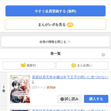
話版1話～5話までを収録しています。 二度目の婚約から始まる宮廷ラブ(コメ)
ストーリー
今すぐ会員登録する (無料)
まんがレポを見る
4件
全巻の情報を
閉じる
巻一覧
最新刊
まとめ買い
真面目系天然令嬢は年下王子の想いに気づかない
1
1
203ページ
|
630pt
巻
試し読み
購入する
真面目系天然令嬢は年下王子の想いに気づかない