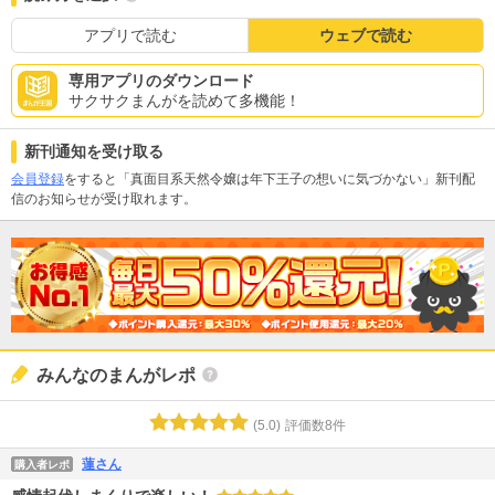
アプリで読む
ウェブで読む
専用アプリのダウンロード
サクサクまんがを読めて多機能！
新刊通知を受け取る
会員登録
をすると「真面目系天然令嬢は年下王子の想いに気づかない」新刊配
信のお知らせが受け取れます。
みんなのまんがレポ
(
5.0
)
評価数
8
件
蓮さん
購入者レポ