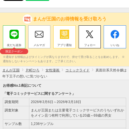
まんが王国のお得情報を受け取ろう
友だち追加
メルマガ
アプリ通知
フォロー
いいね
限定クーポン
※通知する情報およびタイミングが異なりますので、併せて受け取ることをお勧めします。 ※
通知をしないキャンペーンもあります。ご了承ください。
まんが王国
片町ひろ
女性漫画
コミックライド
真面目系天然令嬢は
年下王子の想いに気づかない
お得感No.1表記について
「電子コミックサービスに関するアンケート」
調査期間
2026年3月6日～2026年3月18日
調査対象
まんが王国または主要電子コミックサービスのうちいずれか
をメイン且つ有料で利用している20歳～69歳の男女
サンプル数
1,236サンプル