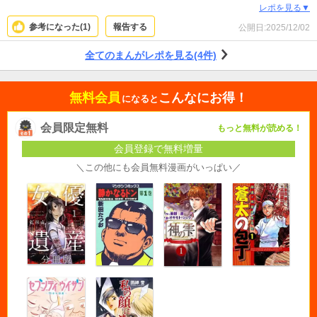
未完結だけはやめていただきたい！！続きお待ちしています！
レポを見る▼
参考になった(
1
)
報告する
公開日:
2025/12/02
全てのまんがレポを見る(4件)
無料会員
こんなにお得！
になると
会員限定無料
もっと無料が読める！
会員登録で無料増量
＼この他にも会員無料漫画がいっぱい／