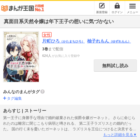
新規登録
ログイン
メニュー
真面目系天然令嬢は年下王子の想いに気づかない
女性
片町ひろ
柚子れもん
（かたまちひろ）
（ゆずれもん）
3巻
まで配信
624人
がお気に入り登録中
無料試し読み
みんなのまんがタグ
タグ編集
あらすじ | ストーリー
第一王子に身勝手な理由で婚約破棄された侯爵令嬢ガーネット。 さらに命じら
れたのは離宮に閉じこもり病弱と噂される、 第二王子ラズリスとの婚約だっ
た。 国の行く末を憂いたガーネットは、 ラズリスを王位につけると決意するが
――。 WEBコミック誌「コミックライド 2021年10月号～2022年2月号」 同単
もっと詳細を見る▼