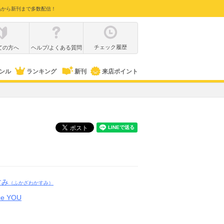
品から新刊まで多数配信！
チェック履歴
ての方へ
ヘルプ/よくある質問
ンル
ランキング
新刊
来店ポイント
すみ
（ふかざわかすみ）
ce YOU