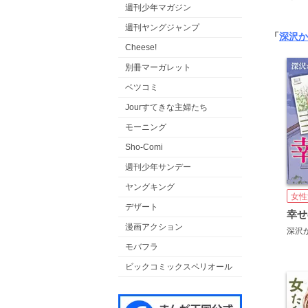
週刊少年マガジン
週刊ヤングジャンプ
「
深沢か
Cheese!
別冊マーガレット
ベツコミ
Jourすてきな主婦たち
モーニング
Sho-Comi
週刊少年サンデー
ヤングキング
女性
デザート
幸せ
漫画アクション
深沢
モバフラ
ビックコミックスペリオール