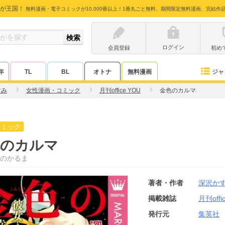
が王国！
無料漫画・電子コミックが10,000冊以上！1冊丸ごと無料、期間限定無料漫画、完結作
ログイン
会員登録
初め
ジャ
年
TL
BL
オトナ
無料漫画
すみ
女性漫画・コミック
月刊office YOU
金色のカルマ
コミック
色のカルマ
のかるま
著者・作者
深沢か
掲載雑誌
月刊offi
発行元
集英社