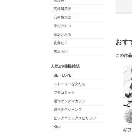
高野苺
高橋留美子
乃木坂太郎
東村アキコ
藤沢とおる
おす
真島ヒロ
矢沢あい
この作品
人気の掲載雑誌
BE・LOVE
ストーリーな女たち
プチコミック
週刊ヤングマガジン
週刊少年ジャンプ
ビッグコミックスピリッツ
Kiss
ギフ