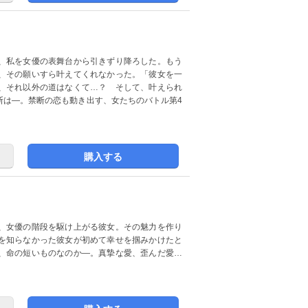
、私を女優の表舞台から引きずり降ろした。もう
、その願いすら叶えてくれなかった。「彼女を一
、それ以外の道はなくて…？ そして、叶えられ
断は―。禁断の恋も動き出す、女たちのバトル第4
購入する
、女優の階段を駆け上がる彼女。その魅力を作り
を知らなかった彼女が初めて幸せを掴みかけたと
、命の短いものなのか―。真摯な愛、歪んだ愛…