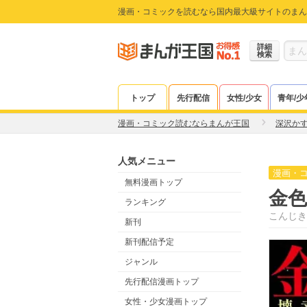
漫画・コミックを読むなら国内最大級サイトのまん
詳細
検索
トップ
先行配信
女性/少女
青年/少
漫画・コミック読むならまんが王国
深沢か
人気メニュー
漫画・
無料漫画トップ
金
ランキング
こんじき
新刊
新刊配信予定
ジャンル
先行配信漫画トップ
女性・少女漫画トップ