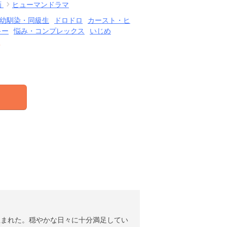
画
ヒューマンドラマ
幼馴染・同級生
ドロドロ
カースト・ヒ
キー
悩み・コンプレックス
いじめ
結
生まれた。穏やかな日々に十分満足してい