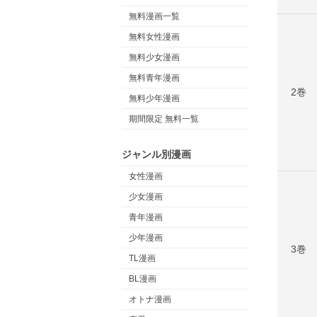
無料漫画一覧
無料女性漫画
無料少女漫画
無料青年漫画
2巻
無料少年漫画
期間限定 無料一覧
ジャンル別漫画
女性漫画
少女漫画
青年漫画
少年漫画
3巻
TL漫画
BL漫画
オトナ漫画