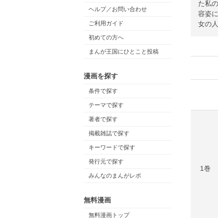
た私
ヘルプ／お問い合わせ
容姿
ご利用ガイド
女の
初めての方へ
まんが王国にひとこと投稿
漫画を探す
条件で探す
テーマで探す
著者で探す
掲載雑誌で探す
キーワードで探す
発行元で探す
1巻
みんなのまんがレポ
無料漫画
無料漫画トップ