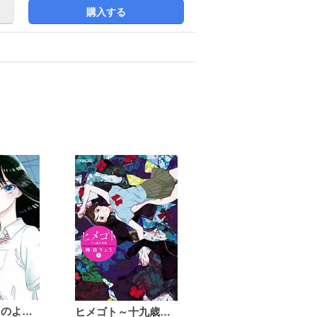
購入する
恋は雨上がりのように
ヒメゴト～十九歳の制服～