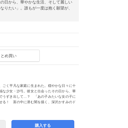
その日から、華やかな生活、そして麗しい
になりたい」。誰もが一度は抱く願望が、
まとめ買い
、ごく平凡な家庭に生まれた。穏やかな日々に十
福な少女・沙弓。彼女と出会ったその日から、華
でうずき出して…？ 「あの子みたいな女の子に
せる！ 富の中に潜む闇を描く、深沢かすみのド
購入する