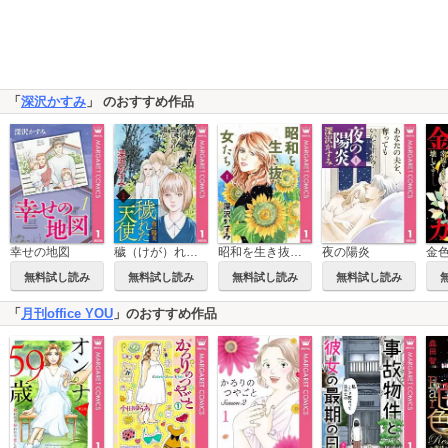
「
深沢かすみ
」 のおすすめ作品
幸せの地図
穢（けが）れた天使～夜の陽炎～
昭和を生き抜く女たち
夜の陽炎
金
無料試し読み
無料試し読み
無料試し読み
無料試し読み
「
月刊office YOU
」のおすすめ作品