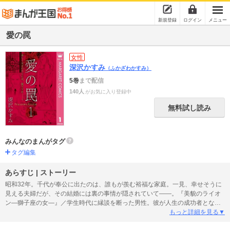
新規登録
ログイン
メニュー
愛の罠
女性
深沢かすみ
（ふかざわかすみ）
5巻
まで配信
140人
がお気に入り登録中
無料試し読み
みんなのまんがタグ
タグ編集
あらすじ | ストーリー
昭和32年。千代が奉公に出たのは、誰もが羨む裕福な家庭。一見、幸せそうに
見える夫婦だが、その結婚には裏の事情が隠されていて――。『美貌のライオ
ン―獅子座の女―』／学生時代に縁談を断った男性。彼が人生の成功者となっ
て私の前に現れた。でも私には夫がいる。これは危険な恋の予感!? 『もうひ
もっと詳細を見る▼
とつの恋』／平凡な主婦と、自由奔放な新進女優。ふたりはお互いが“持ってい