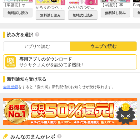
【単話売】オンナ59歳 熟れたり枯れたり恋したり
【単話売】事故物件と彼女の最期の日
かろりのつやごと
かろりのつやごと Season2
無料試し読み
無料試し読み
無料試し読み
無料試し読み
読み方を選択
アプリで読む
ウェブで読む
専用アプリのダウンロード
サクサクまんがを読めて多機能！
新刊通知を受け取る
会員登録
をすると「愛の罠」新刊配信のお知らせが受け取れます。
みんなのまんがレポ