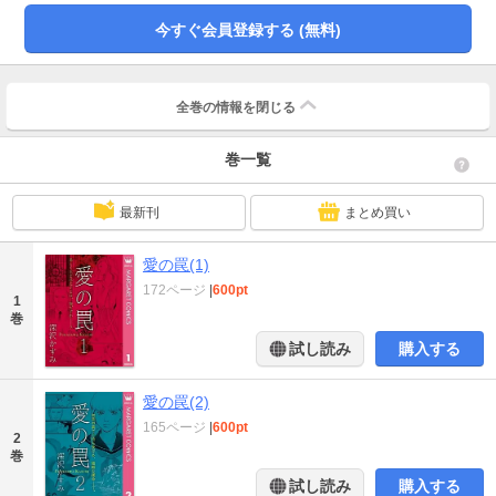
ないもの”に憧れて…？ 『ミケの憂鬱』／愛することは綺麗なだけじゃない。
女が堕ちる、愛という罠の物語。
今すぐ会員登録する (無料)
全巻の情報を
閉じる
巻一覧
最新刊
まとめ買い
愛の罠(1)
172ページ
|
600pt
1
巻
試し読み
購入する
愛の罠(2)
165ページ
|
600pt
2
巻
試し読み
購入する